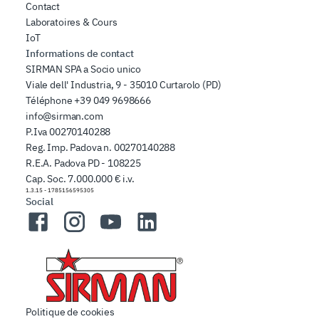
Contact
Laboratoires & Cours
IoT
Informations de contact
SIRMAN SPA a Socio unico
Viale dell' Industria, 9 - 35010 Curtarolo (PD)
Téléphone
+39 049 9698666
info@sirman.com
P.Iva 00270140288
Reg. Imp. Padova n. 00270140288
R.E.A. Padova PD - 108225
Cap. Soc. 7.000.000 € i.v.
1.3.15
-
1785156595305
Social
Facebook
Instagram
YouTube
LinkedIn
Politique de cookies