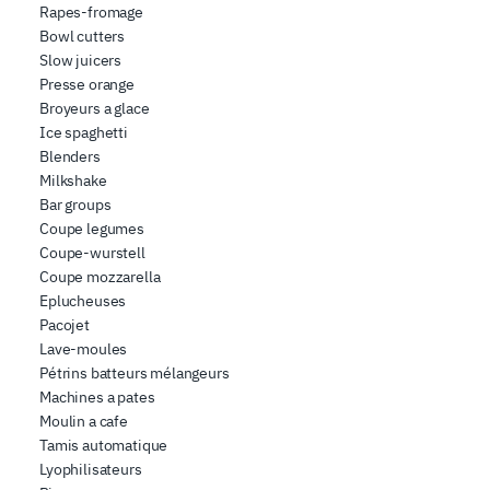
Rapes-fromage
Bowl cutters
Slow juicers
Presse orange
Broyeurs a glace
Ice spaghetti
Blenders
Milkshake
Bar groups
Coupe legumes
Coupe-wurstell
Coupe mozzarella
Eplucheuses
Pacojet
Lave-moules
Pétrins batteurs mélangeurs
Machines a pates
Moulin a cafe
Tamis automatique
Lyophilisateurs