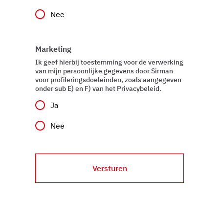
Utilizziamo i cookie per garantire che l’utente possa
Nee
usufruire del servizio richiesto, per personalizzare
contenuti ed annunci, per fornire funzionalità dei social
Marketing
media e per analizzare il nostro traffico. Condividiamo
inoltre informazioni sul modo in cui l’utente utilizza il
Ik geef hierbij toestemming voor de verwerking
van mijn persoonlijke gegevens door Sirman
nostro sito con i nostri partner che si occupano di analisi
voor profileringsdoeleinden, zoals aangegeven
dei dati web, pubblicità e social media, i quali potrebbero
onder sub E) en F) van het Privacybeleid.
combinarle con altre informazioni che ha fornito loro o
Ja
che hanno raccolto dal suo utilizzo dei loro servizi.
Nee
Versturen