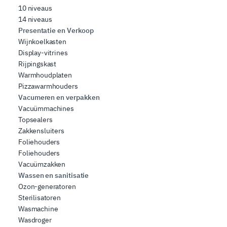
10 niveaus
14 niveaus
Presentatie en Verkoop
Wijnkoelkasten
Display-vitrines
Rijpingskast
Warmhoudplaten
Pizzawarmhouders
Vacumeren en verpakken
Vacuümmachines
Topsealers
Zakkensluiters
Foliehouders
Foliehouders
Vacuümzakken
Wassen en sanitisatie
Ozon-generatoren
Sterilisatoren
Wasmachine
Wasdroger