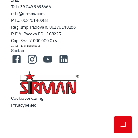
Tel
+39 049 9698666
info@sirman.com
P.Iva 00270140288
Reg. Imp. Padova n. 00270140288
R.E.A. Padova PD - 108225
Cap. Soc. 7.000.000 € i.v.
1.3.15
-
1785156595305
Sociaal
Facebook
Instagram
YouTube
LinkedIn
Cookieverklaring
Privacybeleid