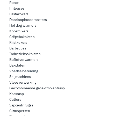
Roner
Friteuses
Pastakokers
Doorloopbroodroosters
Hot dog warmers
Kookmixers
Crêpebakplaten
Rijstkokers
Barbecues
Inductiekookplaten
Buffetverwarmers
Bakplaten
Voedselbereiding
Snijmachines
Vleesverwerking
Gecombineerde gehaktmolen/rasp
Kaasrasp
Cutters
Sapcentrifuges
Citruspersen