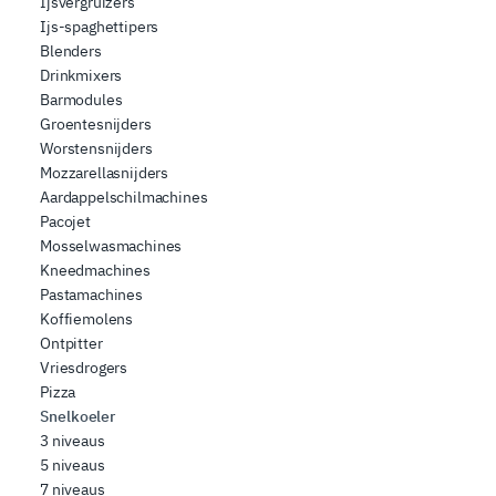
Ijsvergruizers
Ijs-spaghettipers
Blenders
Drinkmixers
Barmodules
Groentesnijders
Worstensnijders
Mozzarellasnijders
Aardappelschilmachines
Pacojet
Mosselwasmachines
Kneedmachines
Pastamachines
Koffiemolens
Ontpitter
Vriesdrogers
Pizza
Snelkoeler
3 niveaus
5 niveaus
7 niveaus