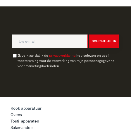
SCHRIJF JE IN
Ik verklaar dat ik de
privacyverklaring
heb gelezen en geef
toestemming voor de verwerking van mijn persoonsgegevens
voor marketingdoeleinden.
Kook apparatuur
Ovens
Tosti-apparaten
Salamanders