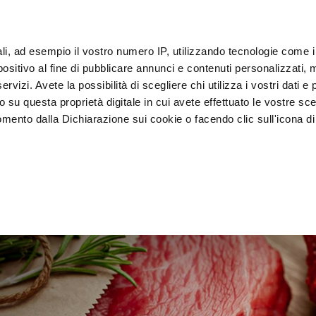
ы и обучающие курсы
IoT
ali, ad esempio il vostro numero IP, utilizzando tecnologie come 
Кли
sitivo al fine di pubblicare annunci e contenuti personalizzati, m
rvizi. Avete la possibilità di scegliere chi utilizza i vostri dati e 
o su questa proprietà digitale in cui avete effettuato le vostre sce
Шоковые 
Выставка и 
мойка и 
а
mento dalla Dichiarazione sui cookie o facendo clic sull'icona di 
охладители
продажа
дезинфе
rafica, con un'approssimazione di qualche metro,
vamente alla ricerca di caratteristiche specifiche (impronte digitali
i e imposta le tue preferenze nella
sezione dettagli
. Puoi modific
ui cookie.
ruire del servizio richiesto, per personalizzare contenuti ed annun
ffico. Condividiamo inoltre informazioni sul modo in cui l’utente ut
ti web, pubblicità e social media, i quali potrebbero combinarle co