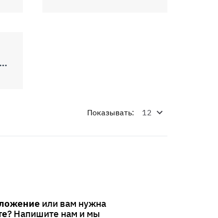
ZIANO 370 EVO VCS TOP
Показывать:
дложение
или вам нужна
те
? Напишите нам и мы