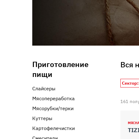
informazioni che ha fornito loro o che hanno raccolto dal s
Приготовление
Вся 
пищи
Сектор:
Слайсеры
Мясопереработка
161
пол
Мясорубки/терки
Куттеры
МЯСН
Картофелечистки
Смесители