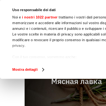
Компания
Пресс-офис
Контакты
Мастер-класс
Uso responsabile dei dati
Noi e
i nostri 1022 partner
trattiamo i vostri dati person
memorizzare e accedere alle informazioni sul vostro dispo
annunci e i contenuti, ricercare il pubblico e sviluppare i se
Le vostre scelte in materia di privacy sono applicabili sol
Приготовление 
Готовка
Упаковк
modificare o revocare il proprio consenso in qualsiasi mo
пищи
privacy.
Мясная лавка
Дом
Con il tuo consenso, vorremmo anche:
raccogliere informazioni sulla tua posizione geog
Identificare il tuo dispositivo, scansionandolo atti
Mostra dettagli
Approfondisci come vengono elaborati i tuoi dati personal
Мясная лавка
tuo consenso in qualsiasi momento dalla Dichiarazione s
Utilizziamo i cookie per garantire che l’utente possa usuf
funzionalità dei social media e per analizzare il nostro tra
sito con i nostri partner che si occupano di analisi dei da