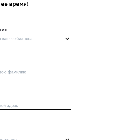
ее время!
тия