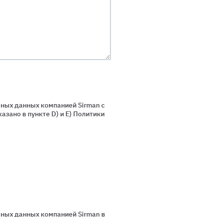
ьных данных компанией Sirman с
азано в пункте D) и E) Политики
ьных данных компанией Sirman в