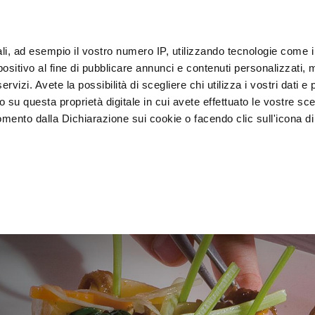
ali, ad esempio il vostro numero IP, utilizzando tecnologie come 
sitivo al fine di pubblicare annunci e contenuti personalizzati, m
客户
rvizi. Avete la possibilità di scegliere chi utilizza i vostri dati e 
o su questa proprietà digitale in cui avete effettuato le vostre sce
mento dalla Dichiarazione sui cookie o facendo clic sull'icona di 
装
急速冷却器
 食陈列
rafica, con un'approssimazione di qualche metro,
vamente alla ricerca di caratteristiche specifiche (impronte digitali
i e imposta le tue preferenze nella
sezione dettagli
. Puoi modific
ui cookie.
ruire del servizio richiesto, per personalizzare contenuti ed annun
ffico. Condividiamo inoltre informazioni sul modo in cui l’utente ut
ti web, pubblicità e social media, i quali potrebbero combinarle co