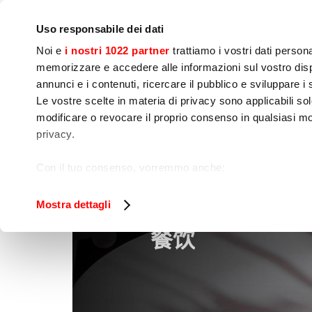
IoT
公司
新闻中心
联系我们
现场培训
Uso responsabile dei dati
Noi e
i nostri 1022 partner
trattiamo i vostri dati person
memorizzare e accedere alle informazioni sul vostro dispo
annunci e i contenuti, ricercare il pubblico e sviluppare i se
Le vostre scelte in materia di privacy sono applicabili sol
modificare o revocare il proprio consenso in qualsiasi mo
烹饪
食品加工
包
privacy.
餐饮
家
Con il tuo consenso, vorremmo anche:
raccogliere informazioni sulla tua posizione geog
Identificare il tuo dispositivo, scansionandolo atti
Mostra dettagli
Approfondisci come vengono elaborati i tuoi dati personal
餐饮
tuo consenso in qualsiasi momento dalla Dichiarazione s
Utilizziamo i cookie per garantire che l’utente possa usuf
funzionalità dei social media e per analizzare il nostro tra
sito con i nostri partner che si occupano di analisi dei da