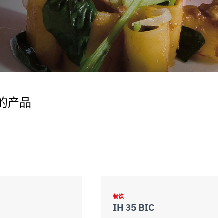
uo utilizzo dei loro servizi.
的产品
餐饮
IH 35 BIC