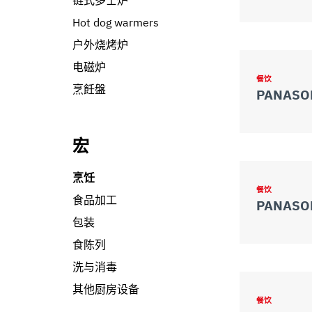
链式多士炉
Hot dog warmers
户外烧烤炉
电磁炉
餐饮
烹飪盤
宏
烹饪
餐饮
食品加工
PANASO
包装
食陈列
洗与消毒
其他厨房设备
餐饮