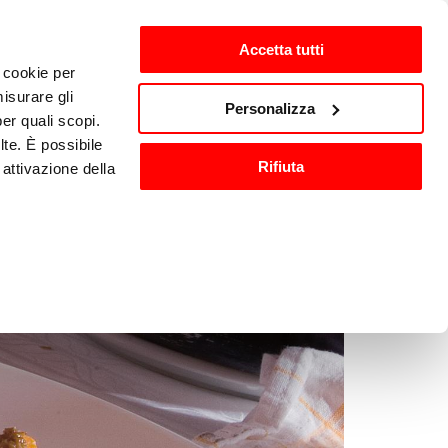
Accetta tutti
i cookie per
isurare gli
zh-CN
Personalizza
per quali scopi.
lte. È possibile
Rifiuta
attivazione della
洗与消毒
其他厨房设备
).
are o ritirare il
ci, per fornire
ilizza il nostro
n altre