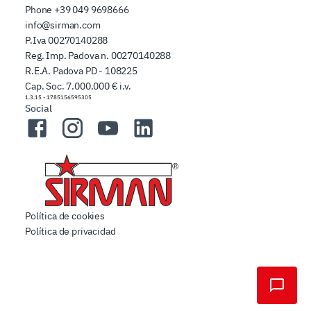
Phone
+39 049 9698666
info@sirman.com
P.Iva 00270140288
Reg. Imp. Padova n. 00270140288
R.E.A. Padova PD - 108225
Cap. Soc. 7.000.000 € i.v.
1.3.15
-
1785156595305
Social
Facebook
Instagram
YouTube
LinkedIn
Política de cookies
Política de privacidad