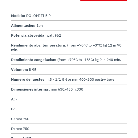
Modelo:
DOLOMITI 5 P
Alimentación:
1ph
Potencia absorvida:
watt 962
Rendimiento abs. temperatura:
(from +70°C to +3°C) kg 12 in 90
min.
Rendimiento congelación:
(from +70°C to -18°C) kg 9 in 240 min.
Volumen:
lt 95
Número de fuestes:
n.5 - 1/1 GN or mm 400x600 pastry-trays
Dimensiones internas:
mm 630x430 h.330
A:
-
B:
-
C:
mm 750
D:
mm 750