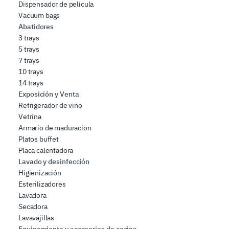
Dispensador de película
Vacuum bags
Abatidores
3 trays
5 trays
7 trays
10 trays
14 trays
Exposición y Venta
Refrigerador de vino
Vetrina
Armario de maduracion
Platos buffet
Placa calentadora
Lavado y desinfección
Higienización
Esterilizadores
Lavadora
Secadora
Lavavajillas