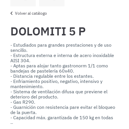
Volver al catálogo
DOLOMITI 5 P
- Estudiados para grandes prestaciones y de uso 
sencillo.

- Estructura externa e interna de acero inoxidable 
AISI 304.

- Aptas para alojar tanto gastronorm 1/1 como 
bandejas de pastelería 60x40.

- Distancia regulable entre los estantes.

- Enfriamiento positivo, negativo, intensivo y 
mantenimiento.

- Sistema de ventilación difusa que previene el 
deterioro del producto.

- Gas R290.

- Guarnición con resistencia pare evitar el bloqueo 
de la puerta.

- Capacidad máx. garantizada de 150 kg en todas 
las versiones para suelo con encimera.

- Disponibles sin encimera para instalar debajo de 