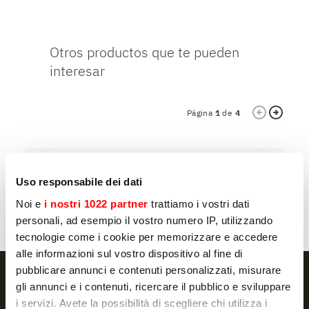
Otros productos que te pueden
interesar
Página
1
de
4
5 TRAYS
5
Uso responsabile dei dati
DOLOMITI 5 GELATERIA
D
Noi e
i nostri 1022 partner
trattiamo i vostri dati
personali, ad esempio il vostro numero IP, utilizzando
tecnologie come i cookie per memorizzare e accedere
alle informazioni sul vostro dispositivo al fine di
pubblicare annunci e contenuti personalizzati, misurare
gli annunci e i contenuti, ricercare il pubblico e sviluppare
i servizi. Avete la possibilità di scegliere chi utilizza i