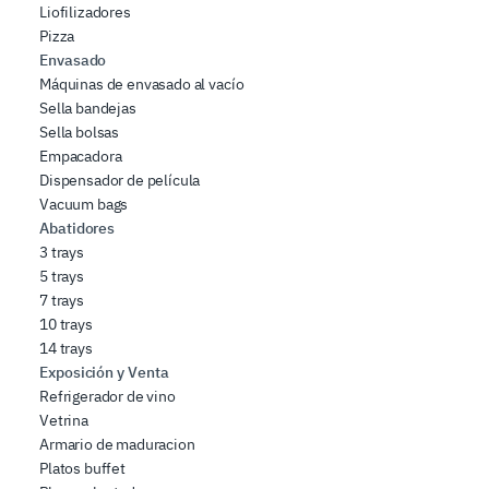
Liofilizadores
Pizza
Envasado
Máquinas de envasado al vacío
Sella bandejas
Sella bolsas
Empacadora
Dispensador de película
Vacuum bags
Abatidores
3 trays
5 trays
7 trays
10 trays
14 trays
Exposición y Venta
Refrigerador de vino
Vetrina
Armario de maduracion
Platos buffet