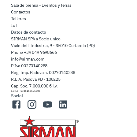
Sala de prensa - Eventos y ferias
Contactos
Talleres
IoT
Datos de contacto
SIRMAN SPA a Socio unico
Viale dell' Industria, 9 - 35010 Curtarolo (PD)
Phone
+39 049 9698666
info@sirman.com
P.Iva 00270140288
Reg. Imp. Padova n. 00270140288
R.E.A. Padova PD - 108225
Cap. Soc. 7.000.000 € i.v.
1.3.15
-
1785156595305
Social
Facebook
Instagram
YouTube
LinkedIn