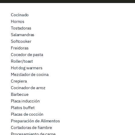
dei dati web, pubblicità e social media, i quali potrebbero
combinarle con altre informazioni che ha fornito loro o
Cocinado
che hanno raccolto dal suo utilizzo dei loro servizi.
Hornos
Tostadoras
Salamandras
Softcooker
Freidoras
Cocedor de pasta
Roller/toast
Hot dog warmers
Mezclador de cocina
Crepiera
Cocinador de arroz
Barbecue
Placa inducción
Platos buffet
Placas de cocción
Preparación de Alimentos
Cortadoras de fiambre
Procesamiento de carne