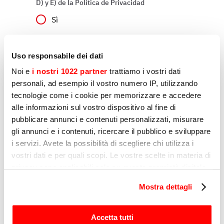
D) y E) de la Política de Privacidad
Sì
No
Uso responsabile dei dati
Noi e
i nostri 1022 partner
trattiamo i vostri dati
Marketing
personali, ad esempio il vostro numero IP, utilizzando
Declaro que consiento el tratamiento de mis
tecnologie come i cookie per memorizzare e accedere
datos personales por parte de Sirman para la
elaboración de perfiles, tal y como se indica en
alle informazioni sul vostro dispositivo al fine di
el apartado E) y F) de la Política de Privacidad
pubblicare annunci e contenuti personalizzati, misurare
gli annunci e i contenuti, ricercare il pubblico e sviluppare
Sì
i servizi. Avete la possibilità di scegliere chi utilizza i
No
vostri dati e per quali scopi. Le vostre scelte in materia di
privacy sono applicabili solo su questa proprietà digitale
in cui avete effettuato le vostre scelte. È possibile
Mostra dettagli
modificare o revocare il proprio consenso in qualsiasi
Enviar
momento dalla Dichiarazione sui cookie o facendo clic
sull'icona di attivazione della privacy.
Accetta tutti