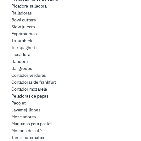
Picadora-ralladora
Ralladoras
Bowl cutters
Slow juicers
Exprimidoras
Triturahielo
Ice spaghetti
Licuadora
Batidora
Bar groups
Cortador verduras
Cortadoras de frankfurt
Cortador mozarela
Peladoras de papas
Pacojet
Lavamejillones
Mezcladores
Maquinas para pastas
Molinos de café
Tamiz automatico