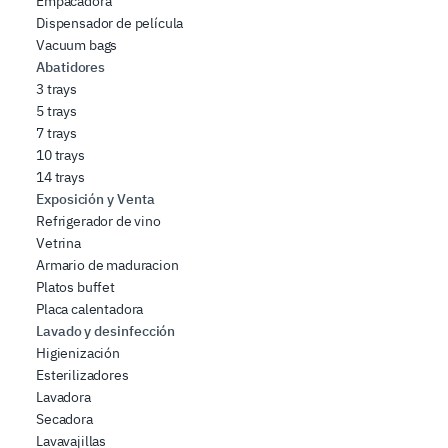
Empacadora
Dispensador de película
Vacuum bags
Abatidores
3 trays
5 trays
7 trays
10 trays
14 trays
Exposición y Venta
Refrigerador de vino
Vetrina
Armario de maduracion
Platos buffet
Placa calentadora
Lavado y desinfección
Higienización
Esterilizadores
Lavadora
Secadora
Lavavajillas