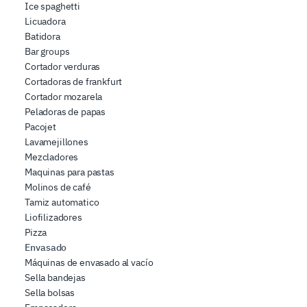
Ice spaghetti
che hanno raccolto dal suo utilizzo dei loro servizi.
Licuadora
Batidora
Bar groups
Cortador verduras
Cortadoras de frankfurt
Cortador mozarela
Peladoras de papas
Pacojet
Lavamejillones
Mezcladores
Maquinas para pastas
Molinos de café
Tamiz automatico
Liofilizadores
Pizza
Envasado
Máquinas de envasado al vacío
Sella bandejas
Sella bolsas