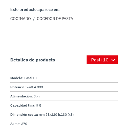
Este producto aparece en:
COCINADO
/
COCEDOR DE PASTA
Detalles de producto
Modelo:
Pastì 10
Potencia:
watt 4.000
Alimentación:
3ph
Capacidad tina:
lt 8
Dimensión cesta:
mm 95x220 h.130 (x3)
A:
mm 270