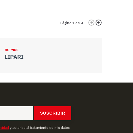
Página
1
de
3
HORNOS
HORNOS
LIPARI
WD B 90
SUSCRIBIR
acidad
y autorizo al tratamiento de mis datos