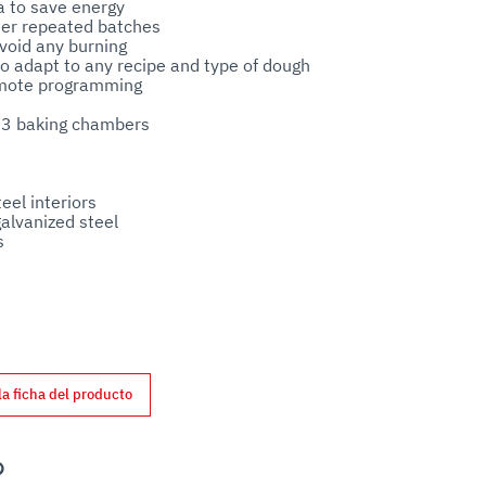
a to save energy

ter repeated batches

oid any burning  

o adapt to any recipe and type of dough

emote programming

el interiors 

alvanized steel



ts

la ficha del producto
nterest