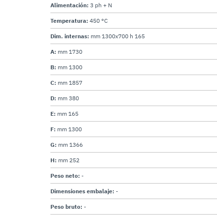
Alimentación:
3 ph + N
Temperatura:
450 °C
Dim. internas:
mm 1300x700 h 165
A:
mm 1730
B:
mm 1300
C:
mm 1857
D:
mm 380
E:
mm 165
F:
mm 1300
G:
mm 1366
H:
mm 252
Peso neto:
-
Dimensiones embalaje:
-
Peso bruto:
-