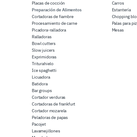
Placas de cocción
Carros
Preparación de Alimentos
Estantería
Cortadoras de fiambre
Chopping blo
Procesamiento de carne
Palas para pi
Picadora-ralladora
Mesas
Ralladoras
Bowl cutters
Slow juicers
Exprimidoras
Triturahielo
Ice spaghetti
Licuadora
Batidora
Bar groups
Cortador verduras
Cortadoras de frankfurt
Cortador mozarela
Peladoras de papas
Pacojet
Lavamejillones