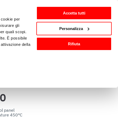
Accetta tutti
i cookie per
ntes
es-ES
isurare gli
Personalizza
per quali scopi.
lte. È possibile
Equipamiento y accesorios 
Rifiuta
attivazione della
ón
de cocina
).
are o ritirare il
0
ci, per fornire
ilizza il nostro
l panel 

ture 450°C 

n altre