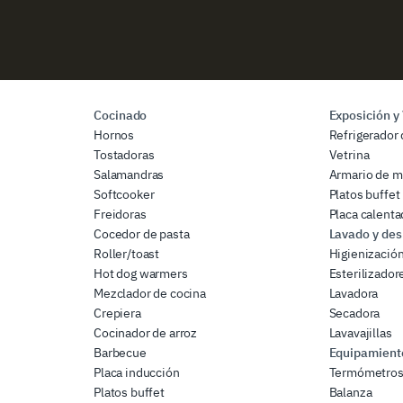
Cocinado
Exposición y
Hornos
Refrigerador 
Tostadoras
Vetrina
Salamandras
Armario de m
Softcooker
Platos buffet
Freidoras
Placa calenta
Cocedor de pasta
Lavado y des
Roller/toast
Higienizació
Hot dog warmers
Esterilizador
Mezclador de cocina
Lavadora
Crepiera
Secadora
Cocinador de arroz
Lavavajillas
Barbecue
Equipamiento
Placa inducción
Termómetro
Platos buffet
Balanza