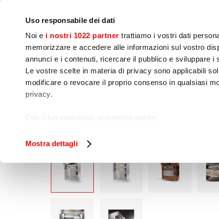
Empresa
Sala de prensa
Contactos
Talleres
IoT
Uso responsabile dei dati
Noi e
i nostri 1022 partner
trattiamo i vostri dati person
memorizzare e accedere alle informazioni sul vostro dispo
annunci e i contenuti, ricercare il pubblico e sviluppare i se
Le vostre scelte in materia di privacy sono applicabili sol
Preparación de 
Cocinado
Env
modificare o revocare il proprio consenso in qualsiasi mo
Alimentos
privacy.
ÆTNA 130X7
Home
Cocinado
Hornos
Con il tuo consenso, vorremmo anche:
raccogliere informazioni sulla tua posizione geog
Identificare il tuo dispositivo, scansionandolo atti
Mostra dettagli
Approfondisci come vengono elaborati i tuoi dati personal
tuo consenso in qualsiasi momento dalla Dichiarazione s
Utilizziamo i cookie per garantire che l’utente possa usuf
funzionalità dei social media e per analizzare il nostro tra
sito con i nostri partner che si occupano di analisi dei da