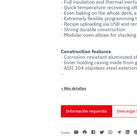
- Full insulation and thermal inerti
uo utilizzo dei loro servizi.
- Quick temperature recovering af
- Even baking on the whole deck, av
- Extremely flexible programming t
- Recipe uploading via USB and r
- Strong durable construction 

Construction features
- Corrosion-resistant aluminized ste
- Inner holding casing made from g
- AISI 304 stainless steel exteriors
- Double insulation on all sides

- Double interior lighting

+
Más detalles
Optional:
- Fume hood powerful with Led ligh
Información requerida
Descargar 
- Leavening cabinet with wheels

- Pizza peel hanger
Email
impresión
Facebook
Twitter
Whatsapp
Telegram
Linkedin
Pi
Cuota
: