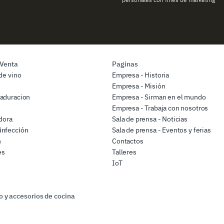
 Venta
Paginas
de vino
Empresa - Historia
Empresa - Misión
aduracion
Empresa - Sirman en el mundo
Empresa - Trabaja con nosotros
dora
Sala de prensa - Noticias
infección
Sala de prensa - Eventos y ferias
n
Contactos
es
Talleres
IoT
 y accesorios de cocina
s