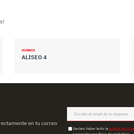
ar
HORNOS
ALISEO 4
rectamente en tu correo
Declaro haber leído la
política de priv
personales con fines de marketing