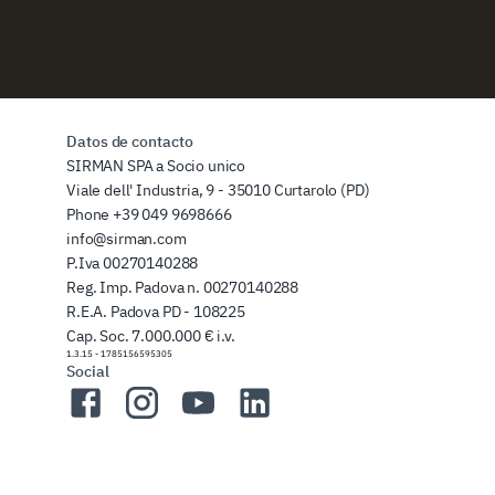
Datos de contacto
SIRMAN SPA a Socio unico
Viale dell' Industria, 9 - 35010 Curtarolo (PD)
Phone
+39 049 9698666
info@sirman.com
P.Iva 00270140288
Reg. Imp. Padova n. 00270140288
R.E.A. Padova PD - 108225
Cap. Soc. 7.000.000 € i.v.
1.3.15
-
1785156595305
Social
Facebook
Instagram
YouTube
LinkedIn