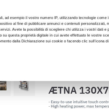
ali, ad esempio il vostro numero IP, utilizzando tecnologie come 
Clie
sitivo al fine di pubblicare annunci e contenuti personalizzati, m
rvizi. Avete la possibilità di scegliere chi utilizza i vostri dati e 
o su questa proprietà digitale in cui avete effettuato le vostre sce
Exposición y 
Lavado y 
asado
Abatidores
mento dalla Dichiarazione sui cookie o facendo clic sull'icona di 
Venta
desinfecci
0
rafica, con un'approssimazione di qualche metro,
vamente alla ricerca di caratteristiche specifiche (impronte digitali
Volver al catálogo
i e imposta le tue preferenze nella
sezione dettagli
. Puoi modific
ui cookie.
ÆTNA 130X7
ruire del servizio richiesto, per personalizzare contenuti ed annun
ffico. Condividiamo inoltre informazioni sul modo in cui l’utente ut
- Easy-to-use intuitive touch contro
- High heating power, max tempera
ti web, pubblicità e social media, i quali potrebbero combinarle co