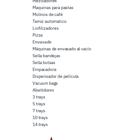
Mezcladores
Maquinas para pastas
Molinos de café
Tamiz automatico
Liofilizadores
Pizza
Envasado
Máquinas de envasado al vacío
Sella bandejas
Sella bolsas
Empacadora
Dispensador de película
Vacuum bags
Abatidores
3 trays
5 trays
7 trays
10 trays
14 trays