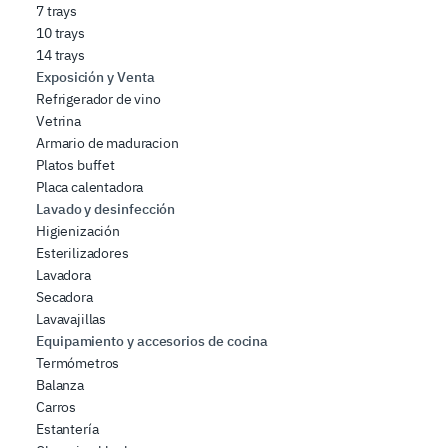
7 trays
10 trays
14 trays
Exposición y Venta
Refrigerador de vino
Vetrina
Armario de maduracion
Platos buffet
Placa calentadora
Lavado y desinfección
Higienización
Esterilizadores
Lavadora
Secadora
Lavavajillas
Equipamiento y accesorios de cocina
Termómetros
Balanza
Carros
Estantería