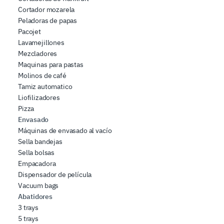
Cortador mozarela
Peladoras de papas
Pacojet
Lavamejillones
Mezcladores
Maquinas para pastas
Molinos de café
Tamiz automatico
Liofilizadores
Pizza
Envasado
Máquinas de envasado al vacío
Sella bandejas
Sella bolsas
Empacadora
Dispensador de película
Vacuum bags
Abatidores
3 trays
5 trays