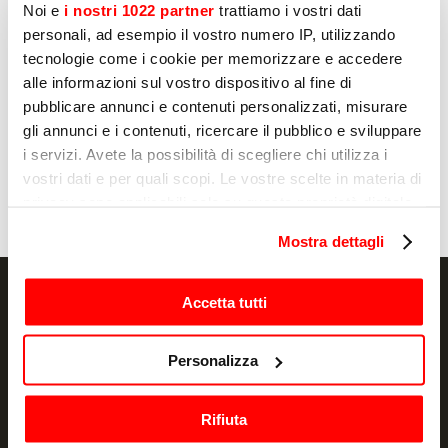
Noi e
i nostri 1022 partner
trattiamo i vostri dati
personali, ad esempio il vostro numero IP, utilizzando
Página
1
de
8
tecnologie come i cookie per memorizzare e accedere
alle informazioni sul vostro dispositivo al fine di
pubblicare annunci e contenuti personalizzati, misurare
gli annunci e i contenuti, ricercare il pubblico e sviluppare
HORNOS
H
i servizi. Avete la possibilità di scegliere chi utilizza i
ALISEO 2/3
A
vostri dati e per quali scopi. Le vostre scelte in materia di
privacy sono applicabili solo su questa proprietà digitale
in cui avete effettuato le vostre scelte. È possibile
Mostra dettagli
modificare o revocare il proprio consenso in qualsiasi
momento dalla Dichiarazione sui cookie o facendo clic
sull'icona di attivazione della privacy.
Accetta tutti
Con il tuo consenso, vorremmo anche:
NEWSLETTER
Personalizza
raccogliere informazioni sulla tua posizione
geografica, con un'approssimazione di qualche
Promociones y novedades, directamente en
Rifiuta
metro,
tu correo electrónico
Identificare il tuo dispositivo, scansionandolo