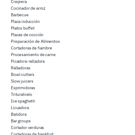
Crepiera
Cocinador de arroz
Barbecue
Placa inducción
Platos buffet
Placas de cocción
Preparación de Alimentos
Cortadoras de fiambre
Procesamiento de carne
Picadora-ralladora
Ralladoras
Bowl cutters
Slow juicers
Exprimidoras
Triturahielo
Ice spaghetti
Licuadora
Batidora
Bar groups
Cortador verduras
Cortadoras de frankfurt