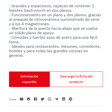
- Grandes y espaciosos, capaces de contener 2 
fuentes Gastronorm en dos planos. 

- Funcionamiento en un plano y dos planos, gracias 
al anaquel de vitrocerámica suministrado de serie 
y a los 4 magnetrones. 

- Abertura de la puerta hacia abajo que se vuelve 
un sólido plano de apoyo. 

- Cómodas y fuertes asas de acero para una fácil 
toma. 

- Ideales para restaurantes, mesones, comedores, 
hoteles y para todas las grandes cocinas en 
general.
Información
Descargar la ficha del
requerida
producto
Email
impresión
Facebook
Twitter
Whatsapp
Telegram
Linkedin
Pinterest
Cuota
: