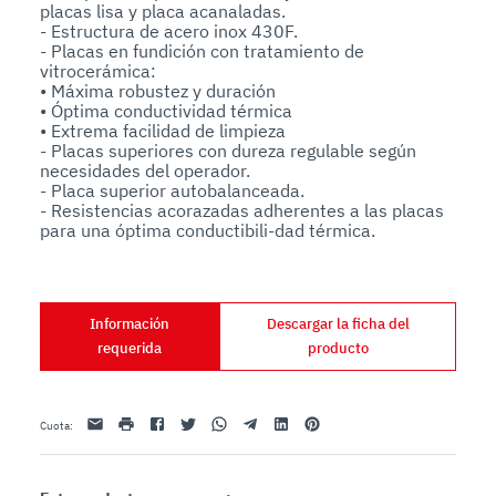
placas lisa y placa acanaladas.

- Estructura de acero inox 430F.

- Placas en fundición con tratamiento de 
vitrocerámica:

• Máxima robustez y duración

• Óptima conductividad térmica

• Extrema facilidad de limpieza

- Placas superiores con dureza regulable según 
necesidades del operador.

- Placa superior autobalanceada.

- Resistencias acorazadas adherentes a las placas 
para una óptima conductibili-dad térmica.

- Termóstato regulable hasta 300 °C.

- Temporizador mecánico opcional.
Información
Descargar la ficha del
requerida
producto
Email
impresión
Facebook
Twitter
Whatsapp
Telegram
Linkedin
Pinterest
Cuota
: