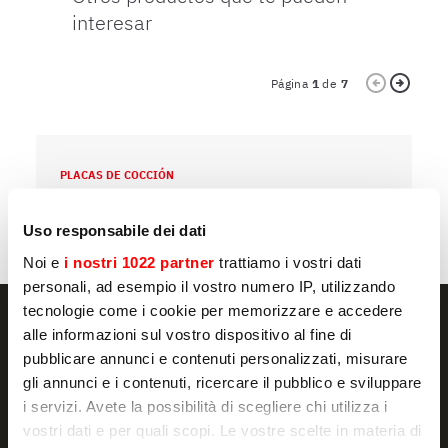
interesar
Página
1
de
7
PLACAS DE COCCIÓN
P
CORT
C
Uso responsabile dei dati
Noi e
i nostri 1022 partner
trattiamo i vostri dati
personali, ad esempio il vostro numero IP, utilizzando
tecnologie come i cookie per memorizzare e accedere
alle informazioni sul vostro dispositivo al fine di
pubblicare annunci e contenuti personalizzati, misurare
gli annunci e i contenuti, ricercare il pubblico e sviluppare
NEWSLETTER
i servizi. Avete la possibilità di scegliere chi utilizza i
Promociones y novedades, directamente en
vostri dati e per quali scopi. Le vostre scelte in materia di