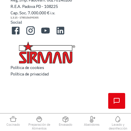
Reg. Imp. Padova n. 00270140288
R.E.A. Padova PD - 108225
Cap. Soc. 7.000.000 € i.v.
1.3.15
-
1785156595305
Social
Facebook
Instagram
YouTube
LinkedIn
Política de cookies
Política de privacidad
Cocinado
Preparación de
Envasado
Abatidores
Lavado y
Alimentos
desinfección