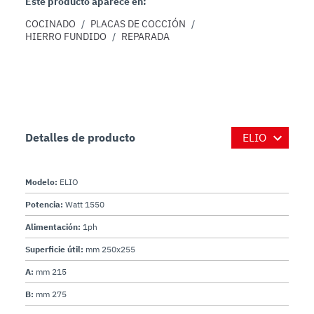
Este producto aparece en:
COCINADO
/
PLACAS DE COCCIÓN
/
HIERRO FUNDIDO
/
REPARADA
Detalles de producto
Modelo:
ELIO
Potencia:
Watt 1550
Alimentación:
1ph
Superficie útil:
mm 250x255
A:
mm 215
B:
mm 275