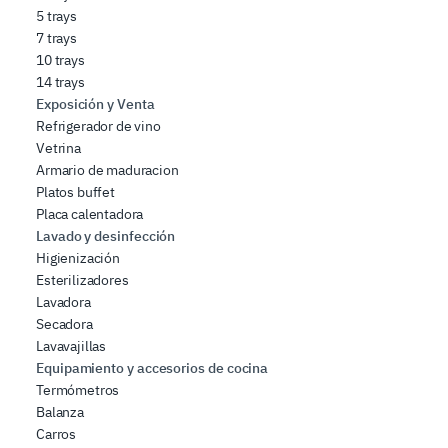
5 trays
7 trays
10 trays
14 trays
Exposición y Venta
Refrigerador de vino
Vetrina
Armario de maduracion
Platos buffet
Placa calentadora
Lavado y desinfección
Higienización
Esterilizadores
Lavadora
Secadora
Lavavajillas
Equipamiento y accesorios de cocina
Termómetros
Balanza
Carros