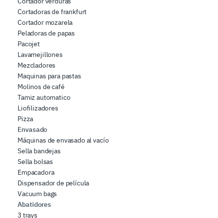
Cortador verduras
Cortadoras de frankfurt
Cortador mozarela
Peladoras de papas
Pacojet
Lavamejillones
Mezcladores
Maquinas para pastas
Molinos de café
Tamiz automatico
Liofilizadores
Pizza
Envasado
Máquinas de envasado al vacío
Sella bandejas
Sella bolsas
Empacadora
Dispensador de película
Vacuum bags
Abatidores
3 trays