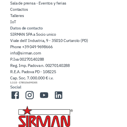
Sala de prensa - Eventos y ferias
Contactos
Talleres
IoT
Datos de contacto
SIRMAN SPA a Socio unico
Viale dell' Industria, 9 - 35010 Curtarolo (PD)
Phone
+39 049 9698666
info@sirman.com
P.Iva 00270140288
Reg. Imp. Padova n. 00270140288
R.E.A. Padova PD - 108225
Cap. Soc. 7.000.000 € i.v.
1.3.15
-
1785156595305
Social
Facebook
Instagram
YouTube
LinkedIn