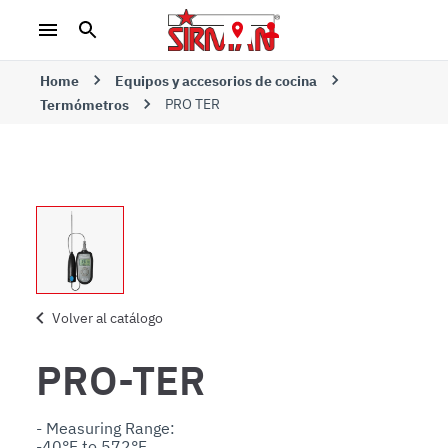
Home
Equipos y accesorios de cocina
PRO TER
Termómetros
Volver al catálogo
PRO-TER
- Measuring Range:

-40°F to 572°F
