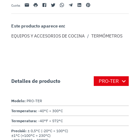
Email
impresión
Facebook
Twitter
Whatsapp
Telegram
Linkedin
Pinterest
Cuota
:
Este producto aparece en:
EQUIPOS Y ACCESORIOS DE COCINA
/
TERMÓMETROS
Detalles de producto
Modelo:
PRO-TER
Termperatura:
-40°C ÷ 300°C
Termperatura:
-40°F ÷ 572°C
Precisió:
± 0,5°C (-20°C ÷ 100°C)
±1°C (+100°C ÷ 230°C)