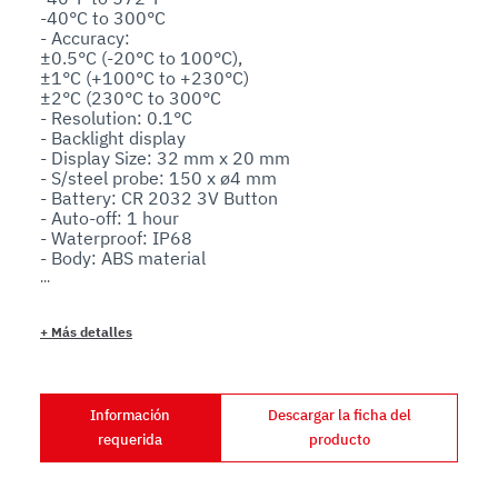
-40°C to 300°C 

- Accuracy:

±0.5°C (-20°C to 100°C),

±1°C (+100°C to +230°C)

±2°C (230°C to 300°C

- Resolution: 0.1°C

- Backlight display

- Display Size: 32 mm x 20 mm

- S/steel probe: 150 x ø4 mm

- Battery: CR 2032 3V Button

- Auto-off: 1 hour

- Waterproof: IP68

- Body: ABS material

- Bracket and magnetic support
+
Más detalles
Información
Descargar la ficha del
requerida
producto