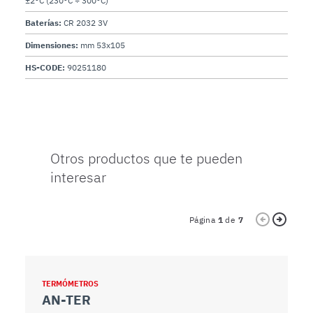
±2°C (230°C ÷ 300°C)
Baterías:
CR 2032 3V
Dimensiones:
mm 53x105
HS-CODE:
90251180
Otros productos que te pueden
interesar
Página
1
de
7
TERMÓMETROS
T
AN-TER
F