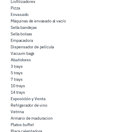
Liofilizadores
Pizza
Envasado
Máquinas de envasado al vacío
Sella bandejas
Sella bolsas
Empacadora
Dispensador de película
Vacuum bags
Abatidores
3 trays
5 trays
7 trays
10 trays
14 trays
Exposición y Venta
Refrigerador de vino
Vetrina
Armario de maduracion
Platos buffet
Placa calentadora