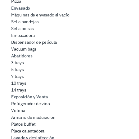
Pizza
Envasado
Máquinas de envasado al vacío
Sella bandejas
Sella bolsas
Empacadora
Dispensador de película
Vacuum bags
Abatidores
3 trays
5 trays
7 trays
10 trays
14 trays
Exposición y Venta
Refrigerador de vino
Vetrina
Armario de maduracion
Platos buffet
Placa calentadora
Lavado y desinfección