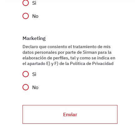
Sì
modificare o ritirare il tuo consenso in qualsiasi momento
dalla Dichiarazione sui cookie.
No
Utilizziamo i cookie per garantire che l’utente possa
usufruire del servizio richiesto, per personalizzare
Marketing
contenuti ed annunci, per fornire funzionalità dei social
Declaro que consiento el tratamiento de mis
media e per analizzare il nostro traffico. Condividiamo
datos personales por parte de Sirman para la
inoltre informazioni sul modo in cui l’utente utilizza il
elaboración de perfiles, tal y como se indica en
el apartado E) y F) de la Política de Privacidad
nostro sito con i nostri partner che si occupano di analisi
dei dati web, pubblicità e social media, i quali potrebbero
Sì
combinarle con altre informazioni che ha fornito loro o
No
che hanno raccolto dal suo utilizzo dei loro servizi.
Enviar