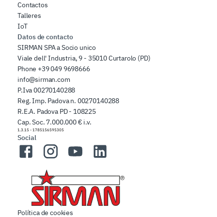
Contactos
Talleres
IoT
Datos de contacto
SIRMAN SPA a Socio unico
Viale dell' Industria, 9 - 35010 Curtarolo (PD)
Phone
+39 049 9698666
info@sirman.com
P.Iva 00270140288
Reg. Imp. Padova n. 00270140288
R.E.A. Padova PD - 108225
Cap. Soc. 7.000.000 € i.v.
1.3.15
-
1785156595305
Social
Facebook
Instagram
YouTube
LinkedIn
Política de cookies