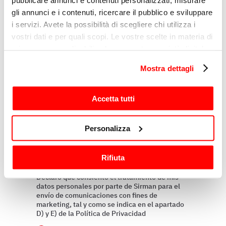
Razón
gli annunci e i contenuti, ricercare il pubblico e sviluppare
i servizi. Avete la possibilità di scegliere chi utilizza i
vostri dati e per quali scopi. Le vostre scelte in materia di
Mensaje
privacy sono applicabili solo su questa proprietà digitale
in cui avete effettuato le vostre scelte. È possibile
Mostra dettagli
modificare o revocare il proprio consenso in qualsiasi
momento dalla Dichiarazione sui cookie o facendo clic
sull'icona di attivazione della privacy.
Accetta tutti
Con il tuo consenso, vorremmo anche:
Personalizza
raccogliere informazioni sulla tua posizione
geografica, con un'approssimazione di qualche
Rifiuta
metro,
Perfilando
Identificare il tuo dispositivo, scansionandolo
Declaro que consiento el tratamiento de mis
attivamente alla ricerca di caratteristiche specifiche
datos personales por parte de Sirman para el
envío de comunicaciones con fines de
(impronte digitali).
marketing, tal y como se indica en el apartado
Approfondisci come vengono elaborati i tuoi dati personali
D) y E) de la Política de Privacidad
e imposta le tue preferenze nella
sezione dettagli
. Puoi