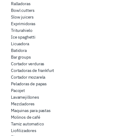
Ralladoras
Bowl cutters
Slow juicers
Exprimidoras
Triturahielo
Ice spaghetti
Licuadora
Batidora
Bar groups
Cortador verduras
Cortadoras de frankfurt
Cortador mozarela
Peladoras de papas
Pacojet
Lavamejillones
Mezcladores
Maquinas para pastas
Molinos de café
Tamiz automatico
Liofilizadores