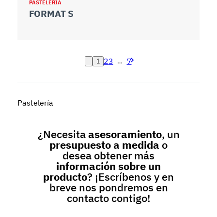
PASTELERÍA
FORMAT S
2
3
7
…
1
Pastelería
¿Necesita
asesoramiento
, un
presupuesto a medida
o
desea obtener más
información sobre un
producto
? ¡Escríbenos y en
breve nos pondremos en
contacto contigo!