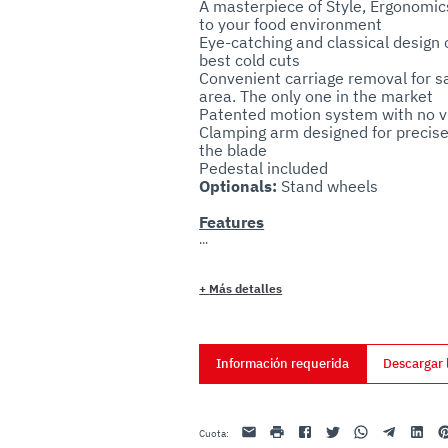
A masterpiece of Style, Ergonomic
uo utilizzo dei loro servizi.
to your food environment

Eye-catching and classical design
best cold cuts

Convenient carriage removal for sa
area. The only one in the market

Patented motion system with no vi
Clamping arm designed for precise 
the blade

Optionals:
Features
Technical
Anniversario LX 350 is constructed
+
Más detalles
Self adjusting blocking arm with st
The sharpener assembly is made en
break with heavy use.
Información requerida
Descargar 
Sanitary
Rounded, edgeless design for a qui
The carriage and the sharpener ar
Email
impresión
Facebook
Twitter
Whatsapp
Telegram
Linkedin
Pi
Cuota
:
Specifications