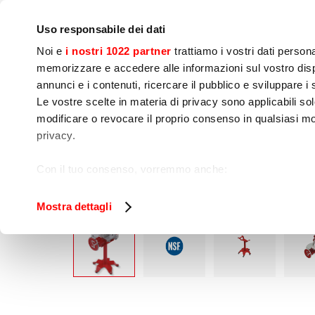
Empresa
Sala de prensa
Contactos
Talleres
IoT
Uso responsabile dei dati
Noi e
i nostri 1022 partner
trattiamo i vostri dati person
memorizzare e accedere alle informazioni sul vostro dispo
annunci e i contenuti, ricercare il pubblico e sviluppare i se
Le vostre scelte in materia di privacy sono applicabili sol
Preparación de 
Cocinado
Env
modificare o revocare il proprio consenso in qualsiasi mo
Alimentos
privacy.
Home
Preparación de alimentos
Cortador
Con il tuo consenso, vorremmo anche:
raccogliere informazioni sulla tua posizione geog
Identificare il tuo dispositivo, scansionandolo atti
Mostra dettagli
Approfondisci come vengono elaborati i tuoi dati personal
tuo consenso in qualsiasi momento dalla Dichiarazione s
Utilizziamo i cookie per garantire che l’utente possa usuf
funzionalità dei social media e per analizzare il nostro tra
sito con i nostri partner che si occupano di analisi dei da