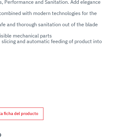
s, Performance and Sanitation. Add elegance 
 combined with modern technologies for the 
fe and thorough sanitation out of the blade 
sible mechanical parts

slicing and automatic feeding of product into 
 from epossidic painted cast iron. 

ainless steel removable product pusher. 

tirely from aluminum, no plastic that may 
la ficha del producto
ck thorough cleaning. 

e quickly removable without tools.
nterest