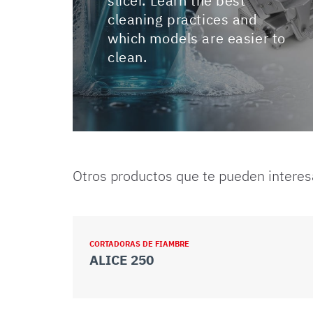
slicer. Learn the best
cleaning practices and
which models are easier to
clean.
Otros productos que te pueden interes
CORTADORAS DE FIAMBRE
ALICE 250