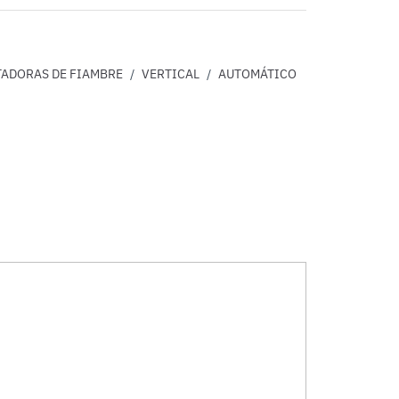
ADORAS DE FIAMBRE
/
VERTICAL
/
AUTOMÁTICO
adjustable with a dial type regulator.