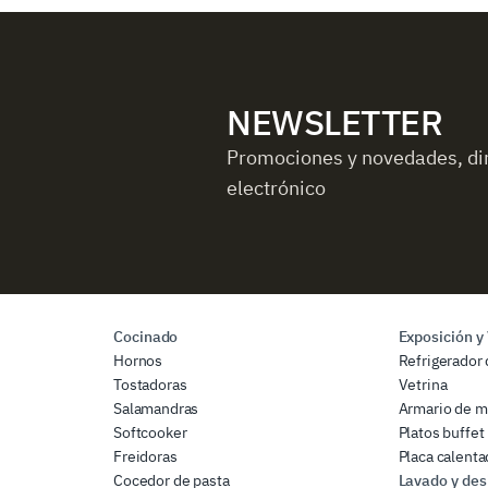
NEWSLETTER
Promociones y novedades, di
electrónico
Cocinado
Exposición y
Hornos
Refrigerador 
Tostadoras
Vetrina
Salamandras
Armario de m
Softcooker
Platos buffet
Freidoras
Placa calenta
Cocedor de pasta
Lavado y des