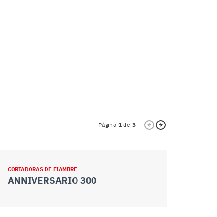
Página
1
de
3
CORTADORAS DE FIAMBRE
CORTADORAS 
ANNIVERSARIO 300
ANNIVER