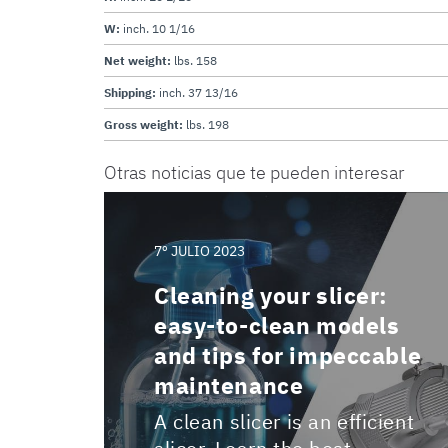
W:
inch. 10 1/16
Net weight:
lbs. 158
Shipping:
inch. 37 13/16
Gross weight:
lbs. 198
Otras noticias que te pueden interesar
7º JULIO 2023
Cleaning your slicer:
easy-to-clean models
and tips for impeccable
maintenance
A clean slicer is an efficient