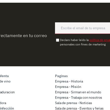
rectamente en tu correo
Declaro haber leído la
política de priv
personales con fines de marketing
 Venta
Paginas
de vino
Empresa - Historia
Empresa - Misión
aduracion
Empresa - Sirman en el mundo
Empresa - Trabaja con nosotros
dora
Sala de prensa - Noticias
infección
Sala de prensa - Eventos y ferias