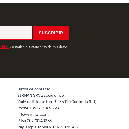
SUSCRIBIR
acidad
y autorizo al tratamiento de mis datos
Datos de contacto
SIRMAN SPA a Socio unico
Viale dell' Industria, 9 - 35010 Curtarolo (PD)
Phone
+39 049 9698666
info@sirman.com
P.Iva 00270140288
Reg. Imp. Padova n. 00270140288