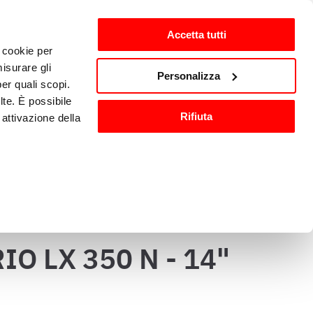
Accetta tutti
i cookie per
ntes
es-ES
isurare gli
Personalizza
per quali scopi.
lte. È possibile
Equipamiento y accesorios 
Rifiuta
attivazione della
ón
de cocina
).
are o ritirare il
O LX 350 N - 14"
ci, per fornire
ilizza il nostro
n altre