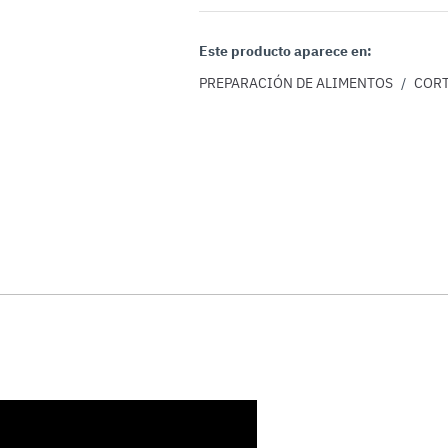
Operation:
Construction:
Este producto aparece en:
Knife:
Sharpener:
PREPARACIÓN DE ALIMENTOS
/
CORT
Slice thickness:
 Up to 1/8" (3mm) 