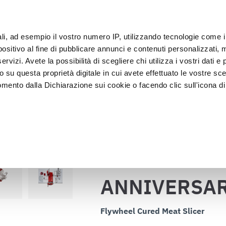
ali, ad esempio il vostro numero IP, utilizzando tecnologie come 
Clie
sitivo al fine di pubblicare annunci e contenuti personalizzati, m
rvizi. Avete la possibilità di scegliere chi utilizza i vostri dati e 
o su questa proprietà digitale in cui avete effettuato le vostre sce
Exposición y 
Lavado y 
asado
Abatidores
mento dalla Dichiarazione sui cookie o facendo clic sull'icona di 
Venta
desinfecci
ANNIVERSARIO LX 350 N 14"
as de fiambre
rafica, con un'approssimazione di qualche metro,
vamente alla ricerca di caratteristiche specifiche (impronte digitali
Volver al catálogo
i e imposta le tue preferenze nella
sezione dettagli
. Puoi modific
ui cookie.
ANNIVERSARI
ruire del servizio richiesto, per personalizzare contenuti ed annun
ffico. Condividiamo inoltre informazioni sul modo in cui l’utente ut
Flywheel Cured Meat Slicer
ti web, pubblicità e social media, i quali potrebbero combinarle co