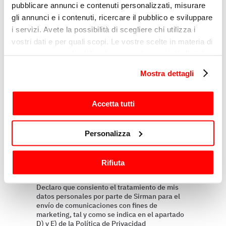
pubblicare annunci e contenuti personalizzati, misurare
Razón
gli annunci e i contenuti, ricercare il pubblico e sviluppare
i servizi. Avete la possibilità di scegliere chi utilizza i
vostri dati e per quali scopi. Le vostre scelte in materia di
privacy sono applicabili solo su questa proprietà digitale
Mensaje
in cui avete effettuato le vostre scelte. È possibile
Mostra dettagli
modificare o revocare il proprio consenso in qualsiasi
momento dalla Dichiarazione sui cookie o facendo clic
sull'icona di attivazione della privacy.
Accetta tutti
Con il tuo consenso, vorremmo anche:
Personalizza
raccogliere informazioni sulla tua posizione
geografica, con un'approssimazione di qualche
Rifiuta
metro,
Perfilando
Identificare il tuo dispositivo, scansionandolo
Declaro que consiento el tratamiento de mis
attivamente alla ricerca di caratteristiche specifiche
datos personales por parte de Sirman para el
(impronte digitali).
envío de comunicaciones con fines de
marketing, tal y como se indica en el apartado
Approfondisci come vengono elaborati i tuoi dati personali
D) y E) de la Política de Privacidad