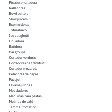
Picadora-ralladora
Ralladoras
Bowl cutters
Slow juicers
Exprimidoras
Triturahielo
Ice spaghetti
Licuadora
Batidora
Bar groups
Cortador verduras
Cortadoras de frankfurt
Cortador mozarela
Peladoras de papas
Pacojet
Lavamejillones
Mezcladores
Maquinas para pastas
Molinos de café
Tamiz automatico