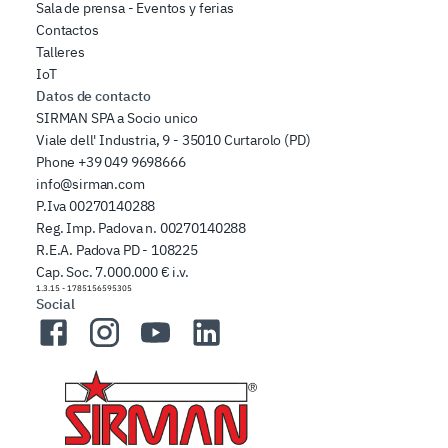
Sala de prensa - Eventos y ferias
Contactos
Talleres
IoT
Datos de contacto
SIRMAN SPA a Socio unico
Viale dell' Industria, 9 - 35010 Curtarolo (PD)
Phone
+39 049 9698666
info@sirman.com
P.Iva 00270140288
Reg. Imp. Padova n. 00270140288
R.E.A. Padova PD - 108225
Cap. Soc. 7.000.000 € i.v.
1.3.15
-
1785156595305
Social
Facebook
Instagram
YouTube
LinkedIn