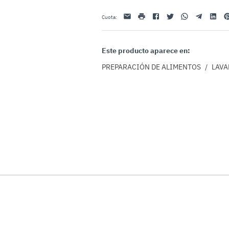
Email
impresión
Facebook
Twitter
Whatsapp
Telegram
Linkedin
Pi
Cuota
:
Este producto aparece en:
PREPARACIÓN DE ALIMENTOS
/
LAVA