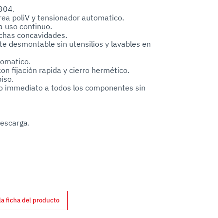
304.

ea poliV y tensionador automatico.

 uso continuo.

chas concavidades.

nte desmontable sin utensilios y lavables en 
omatico.

n fijación rapida y cierro hermético.

iso.

so immediato a todos los componentes sin 
escarga.

la ficha del producto