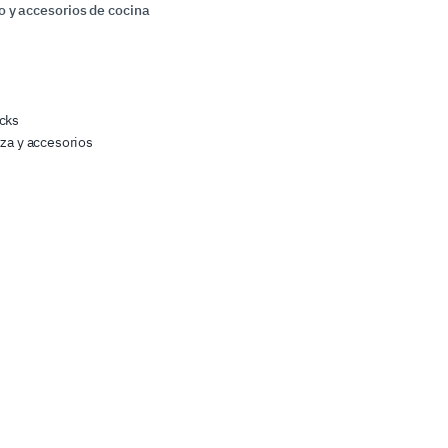
 y accesorios de cocina
s
cks
zza y accesorios