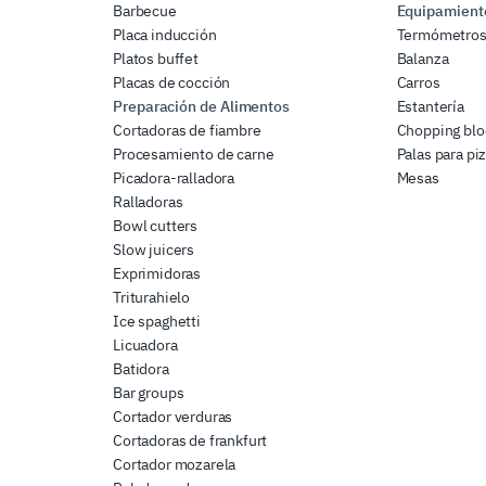
Barbecue
Equipamiento
Placa inducción
Termómetro
Platos buffet
Balanza
Placas de cocción
Carros
Preparación de Alimentos
Estantería
Cortadoras de fiambre
Chopping blo
Procesamiento de carne
Palas para pi
Picadora-ralladora
Mesas
Ralladoras
Bowl cutters
Slow juicers
Exprimidoras
Triturahielo
Ice spaghetti
Licuadora
Batidora
Bar groups
Cortador verduras
Cortadoras de frankfurt
Cortador mozarela