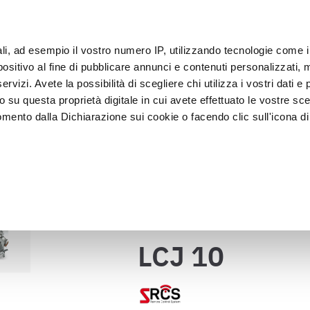
ali, ad esempio il vostro numero IP, utilizzando tecnologie come 
Clie
sitivo al fine di pubblicare annunci e contenuti personalizzati, m
rvizi. Avete la possibilità di scegliere chi utilizza i vostri dati e 
o su questa proprietà digitale in cui avete effettuato le vostre sce
Exposición y 
Lavado y 
asado
Abatidores
mento dalla Dichiarazione sui cookie o facendo clic sull'icona di 
Venta
desinfecci
LCJ 10
lones
rafica, con un'approssimazione di qualche metro,
vamente alla ricerca di caratteristiche specifiche (impronte digitali
Volver al catálogo
i e imposta le tue preferenze nella
sezione dettagli
. Puoi modific
ui cookie.
LCJ 10
ruire del servizio richiesto, per personalizzare contenuti ed annun
ffico. Condividiamo inoltre informazioni sul modo in cui l’utente ut
ti web, pubblicità e social media, i quali potrebbero combinarle co