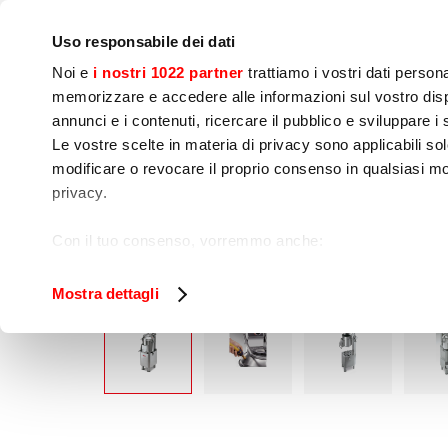
Empresa
Sala de prensa
Contactos
Talleres
IoT
Uso responsabile dei dati
Noi e
i nostri 1022 partner
trattiamo i vostri dati person
memorizzare e accedere alle informazioni sul vostro dispo
annunci e i contenuti, ricercare il pubblico e sviluppare i se
Le vostre scelte in materia di privacy sono applicabili sol
Preparación de 
Cocinado
Env
modificare o revocare il proprio consenso in qualsiasi mo
Alimentos
privacy.
Home
Preparación de alimentos
Lavamejil
Con il tuo consenso, vorremmo anche:
raccogliere informazioni sulla tua posizione geog
Identificare il tuo dispositivo, scansionandolo atti
Mostra dettagli
Approfondisci come vengono elaborati i tuoi dati personal
tuo consenso in qualsiasi momento dalla Dichiarazione s
Utilizziamo i cookie per garantire che l’utente possa usuf
funzionalità dei social media e per analizzare il nostro tra
sito con i nostri partner che si occupano di analisi dei da