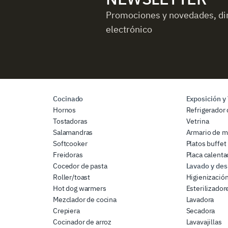
Promociones y novedades, di
electrónico
Cocinado
Exposición y
Hornos
Refrigerador 
Tostadoras
Vetrina
Salamandras
Armario de m
Softcooker
Platos buffet
Freidoras
Placa calenta
Cocedor de pasta
Lavado y des
Roller/toast
Higienizació
Hot dog warmers
Esterilizador
Mezclador de cocina
Lavadora
Crepiera
Secadora
Cocinador de arroz
Lavavajillas