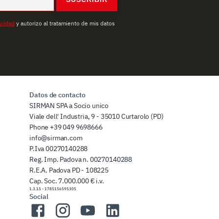
acidad
y autorizo al tratamiento de mis datos
Datos de contacto
SIRMAN SPA a Socio unico
Viale dell' Industria, 9 - 35010 Curtarolo (PD)
Phone
+39 049 9698666
info@sirman.com
P.Iva 00270140288
Reg. Imp. Padova n. 00270140288
R.E.A. Padova PD - 108225
Cap. Soc. 7.000.000 € i.v.
1.3.15
-
1785156595305
Social
Facebook
Instagram
YouTube
LinkedIn