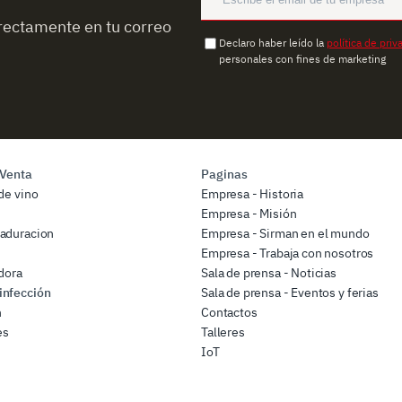
rectamente en tu correo
Declaro haber leído la
política de priv
personales con fines de marketing
 Venta
Paginas
de vino
Empresa - Historia
Empresa - Misión
aduracion
Empresa - Sirman en el mundo
Empresa - Trabaja con nosotros
dora
Sala de prensa - Noticias
infección
Sala de prensa - Eventos y ferias
n
Contactos
es
Talleres
IoT