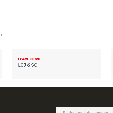
ar
LAVAMEJILLONES
LCJ 6 SC