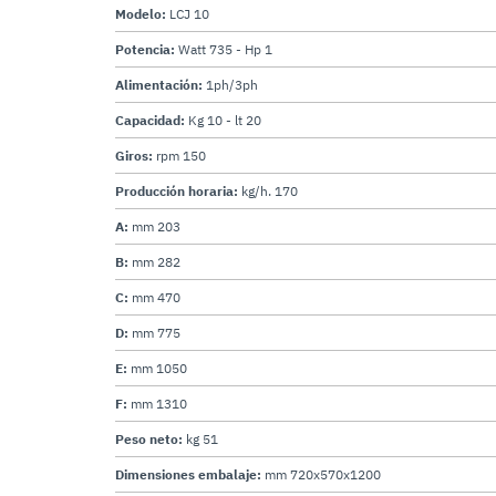
Modelo:
LCJ 10
Potencia:
Watt 735 - Hp 1
Alimentación:
1ph/3ph
Capacidad:
Kg 10 - lt 20
Giros:
rpm 150
Producción horaria:
kg/h. 170
A:
mm 203
B:
mm 282
C:
mm 470
D:
mm 775
E:
mm 1050
F:
mm 1310
Peso neto:
kg 51
Dimensiones embalaje:
mm 720x570x1200