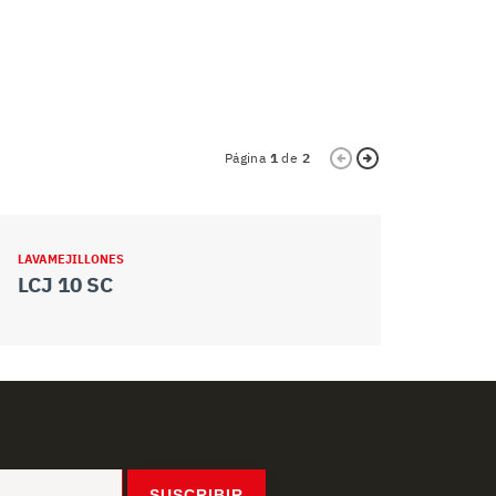
Página
1
de
2
LAVAMEJILLONES
LAVAMEJILLO
LCJ 10 SC
LCJ 6
SUSCRIBIR