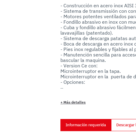
uo utilizzo dei loro servizi.
- Construcción en acero inox AISI 
- Sistema de transmissión con corr
- Motores potentes ventilados para
- Fondillo abrasivo en inox con mu
- Cuba y fondillo abrasivo fácilme
lavavajillas (patentado).

- Sistema de descarga patatas aut
- Boca de descarga en acero inox co
- Pies inox regulables y fijables al p
- Manutención sencilla para acce
bascular la maquina.

- Version Ce con:

Microinterruptor en la tapa.

Microinterruptor en la  puerta de d
- Opciones:

Conductor portabolsita.

Enganche rapido entrada agua. 

Caballete y tamiz en Inox.
+
Más detalles
Información requerida
Descargar 