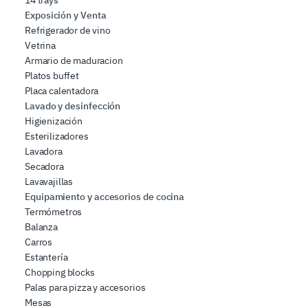
14 trays
Exposición y Venta
Refrigerador de vino
Vetrina
Armario de maduracion
Platos buffet
Placa calentadora
Lavado y desinfección
Higienización
Esterilizadores
Lavadora
Secadora
Lavavajillas
Equipamiento y accesorios de cocina
Termómetros
Balanza
Carros
Estantería
Chopping blocks
Palas para pizza y accesorios
Mesas