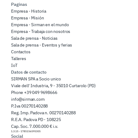
Paginas
Empresa - Historia
Empresa - Misión
Empresa - Sirman en el mundo
Empresa - Trabaja con nosotros
Sala de prensa - Noticias
Sala de prensa - Eventos y ferias
Contactos
Talleres
IoT
Datos de contacto
SIRMAN SPA a Socio unico
Viale dell' Industria, 9 - 35010 Curtarolo (PD)
Phone
+39 049 9698666
info@sirman.com
P.Iva 00270140288
Reg. Imp. Padova n. 00270140288
R.E.A. Padova PD - 108225
Cap. Soc. 7.000.000 € i.v.
1.3.15
-
1785156595305
Social