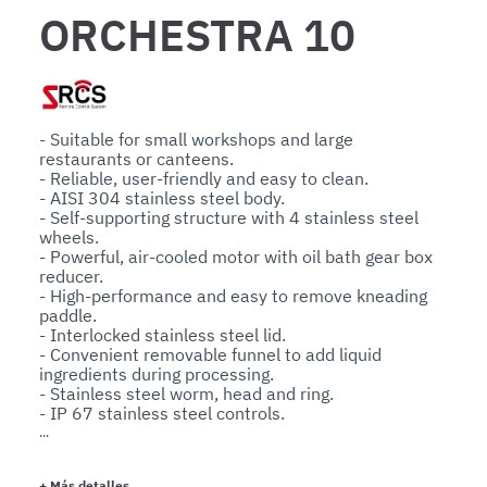
ORCHESTRA 10
- Suitable for small workshops and large 
restaurants or canteens.

- Reliable, user-friendly and easy to clean.

- AISI 304 stainless steel body.

- Self-supporting structure with 4 stainless steel 
wheels.

- Powerful, air-cooled motor with oil bath gear box 
reducer.

- High-performance and easy to remove kneading 
paddle.

- Interlocked stainless steel lid.

- Convenient removable funnel to add liquid 
ingredients during processing.

- Stainless steel worm, head and ring.

- IP 67 stainless steel controls.

- Forced air-cooling system for heavy-duty use.

Options:

- Full availability of any kind of dies.

+
Más detalles