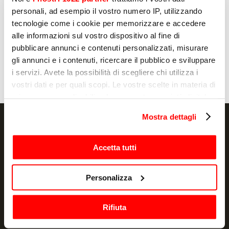
Página
1
de
7
personali, ad esempio il vostro numero IP, utilizzando
tecnologie come i cookie per memorizzare e accedere
alle informazioni sul vostro dispositivo al fine di
pubblicare annunci e contenuti personalizzati, misurare
MAQUINAS PARA PASTAS
M
ALBATROS 35
C
gli annunci e i contenuti, ricercare il pubblico e sviluppare
i servizi. Avete la possibilità di scegliere chi utilizza i
vostri dati e per quali scopi. Le vostre scelte in materia di
privacy sono applicabili solo su questa proprietà digitale
in cui avete effettuato le vostre scelte. È possibile
Mostra dettagli
modificare o revocare il proprio consenso in qualsiasi
momento dalla Dichiarazione sui cookie o facendo clic
sull'icona di attivazione della privacy.
Accetta tutti
NEWSLETTER
Con il tuo consenso, vorremmo anche:
Personalizza
Promociones y novedades, directamente en
raccogliere informazioni sulla tua posizione
tu correo electrónico
geografica, con un'approssimazione di qualche
Rifiuta
metro,
SUSCRIBIR
Identificare il tuo dispositivo, scansionandolo