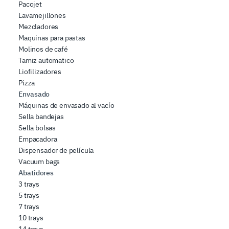
Pacojet
Lavamejillones
Mezcladores
Maquinas para pastas
Molinos de café
Tamiz automatico
Liofilizadores
Pizza
Envasado
Máquinas de envasado al vacío
Sella bandejas
Sella bolsas
Empacadora
Dispensador de película
Vacuum bags
Abatidores
3 trays
5 trays
7 trays
10 trays