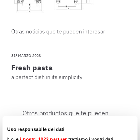
Otras noticias que te pueden interesar
31º MARZO 2023
Fresh pasta
a perfect dish in its simplicity
Otros productos que te pueden
interesar
Uso responsabile dei dati
Noi e
i nostri 1022 partner
trattiamo i vostri dati