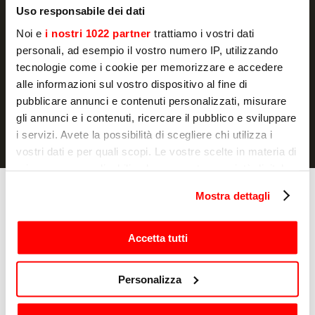
Promociones y novedades, directamente en
Uso responsabile dei dati
tu correo electrónico
Noi e
i nostri 1022 partner
trattiamo i vostri dati
SUSCRIBIR
personali, ad esempio il vostro numero IP, utilizzando
tecnologie come i cookie per memorizzare e accedere
Declaro haber leído la
política de privacidad
y autorizo al
alle informazioni sul vostro dispositivo al fine di
tratamiento de mis datos personales con fines de marketing
pubblicare annunci e contenuti personalizzati, misurare
gli annunci e i contenuti, ricercare il pubblico e sviluppare
i servizi. Avete la possibilità di scegliere chi utilizza i
vostri dati e per quali scopi. Le vostre scelte in materia di
privacy sono applicabili solo su questa proprietà digitale
in cui avete effettuato le vostre scelte. È possibile
Mostra dettagli
Cocinado
modificare o revocare il proprio consenso in qualsiasi
Hornos
momento dalla Dichiarazione sui cookie o facendo clic
Tostadoras
sull'icona di attivazione della privacy.
Accetta tutti
Salamandras
Softcooker
Con il tuo consenso, vorremmo anche:
Freidoras
Personalizza
Cocedor de pasta
raccogliere informazioni sulla tua posizione
Roller/toast
geografica, con un'approssimazione di qualche