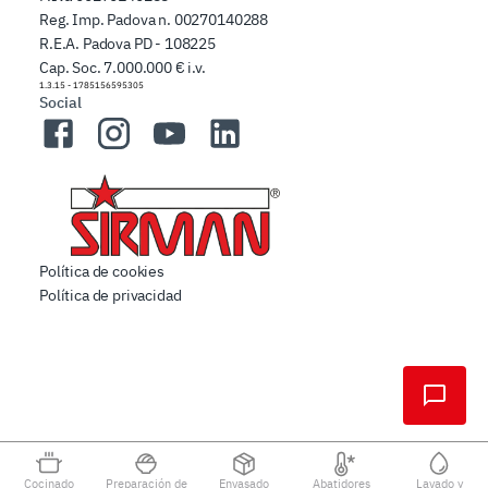
Reg. Imp. Padova n. 00270140288
R.E.A. Padova PD - 108225
Cap. Soc. 7.000.000 € i.v.
1.3.15
-
1785156595305
Social
Facebook
Instagram
YouTube
LinkedIn
Política de cookies
Política de privacidad
Cocinado
Preparación de
Envasado
Abatidores
Lavado y