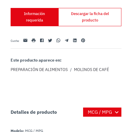
Información
Descargar la ficha del
requerida
producto
Email
impresión
Facebook
Twitter
Whatsapp
Telegram
Linkedin
Pinterest
Cuota
:
Este producto aparece en:
PREPARACIÓN DE ALIMENTOS
/
MOLINOS DE CAFÉ
Detalles de producto
Modelo:
MCG / MPG