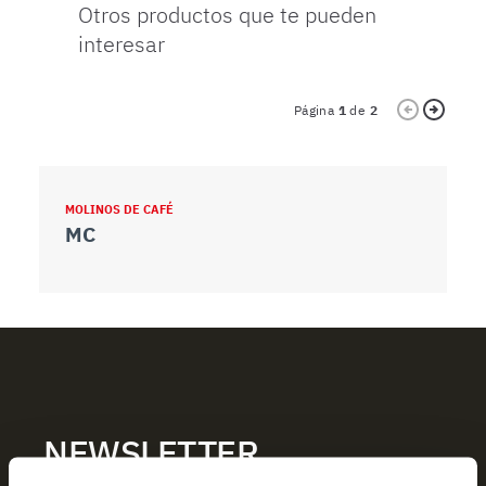
Otros productos que te pueden
interesar
Página
1
de
2
MOLINOS DE CAFÉ
M
MC
NEWSLETTER