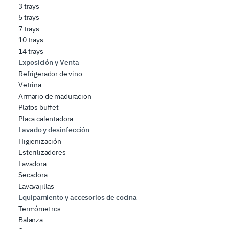
3 trays
5 trays
7 trays
10 trays
14 trays
Exposición y Venta
Refrigerador de vino
Vetrina
Armario de maduracion
Platos buffet
Placa calentadora
Lavado y desinfección
Higienización
Esterilizadores
Lavadora
Secadora
Lavavajillas
Equipamiento y accesorios de cocina
Termómetros
Balanza