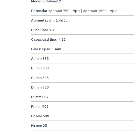
Modelo:
Katana12
Potencia:
1ph watt 750 - Hp 1 | 3ph watt 1500 - Hp 2
Alimentación:
1ph/3ph
Cuchillas:
n.3
Capacidad tina:
lt 12
Giros:
r.p.m. 1.440
A:
mm 335
B:
mm 600
C:
mm 393
D:
mm 758
E:
mm 587
F:
mm 902
G:
mm 680
H:
mm 25