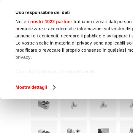
Empresa
Sala de prensa
Contactos
Talleres
IoT
Uso responsabile dei dati
Noi e
i nostri 1022 partner
trattiamo i vostri dati person
memorizzare e accedere alle informazioni sul vostro dispo
annunci e i contenuti, ricercare il pubblico e sviluppare i se
Le vostre scelte in materia di privacy sono applicabili sol
Preparación de 
Cocinado
Env
modificare o revocare il proprio consenso in qualsiasi mo
Alimentos
privacy.
Home
Preparación de alimentos
Procesam
Con il tuo consenso, vorremmo anche:
raccogliere informazioni sulla tua posizione geog
Identificare il tuo dispositivo, scansionandolo atti
Mostra dettagli
Approfondisci come vengono elaborati i tuoi dati personal
tuo consenso in qualsiasi momento dalla Dichiarazione s
Utilizziamo i cookie per garantire che l’utente possa usuf
funzionalità dei social media e per analizzare il nostro tra
sito con i nostri partner che si occupano di analisi dei da