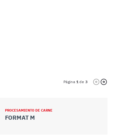
Página
1
de
3
PROCESAMIENTO DE CARNE
PROCESAMIEN
FORMAT M
FORMAT