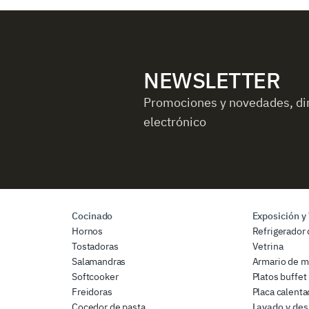
NEWSLETTER
Promociones y novedades, di
electrónico
Cocinado
Exposición y
Hornos
Refrigerador 
Tostadoras
Vetrina
Salamandras
Armario de m
Softcooker
Platos buffet
Freidoras
Placa calenta
Cocedor de pasta
Lavado y des