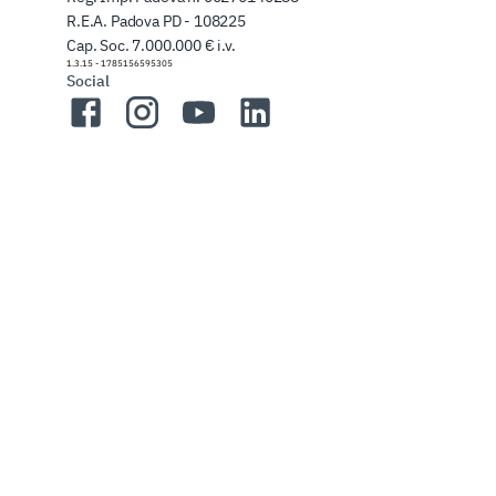
R.E.A. Padova PD - 108225
Cap. Soc. 7.000.000 € i.v.
1.3.15
-
1785156595305
Social
Facebook
Instagram
YouTube
LinkedIn