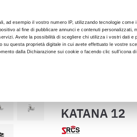
ali, ad esempio il vostro numero IP, utilizzando tecnologie come 
Clie
sitivo al fine di pubblicare annunci e contenuti personalizzati, m
rvizi. Avete la possibilità di scegliere chi utilizza i vostri dati e 
o su questa proprietà digitale in cui avete effettuato le vostre sce
Exposición y 
Lavado y 
asado
Abatidores
mento dalla Dichiarazione sui cookie o facendo clic sull'icona di 
Venta
desinfecci
KATANA 12
iento de carne
rafica, con un'approssimazione di qualche metro,
vamente alla ricerca di caratteristiche specifiche (impronte digitali
Volver al catálogo
i e imposta le tue preferenze nella
sezione dettagli
. Puoi modific
ui cookie.
KATANA 12
ruire del servizio richiesto, per personalizzare contenuti ed annun
ffico. Condividiamo inoltre informazioni sul modo in cui l’utente ut
ti web, pubblicità e social media, i quali potrebbero combinarle co