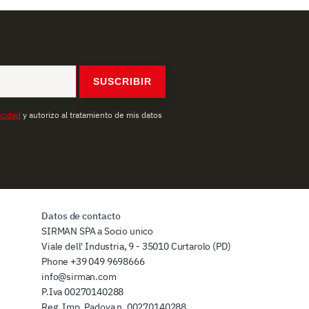
SUSCRIBIR
acidad
y autorizo al tratamiento de mis datos
Datos de contacto
SIRMAN SPA a Socio unico
Viale dell' Industria, 9 - 35010 Curtarolo (PD)
Phone
+39 049 9698666
info@sirman.com
P.Iva 00270140288
Reg. Imp. Padova n. 00270140288