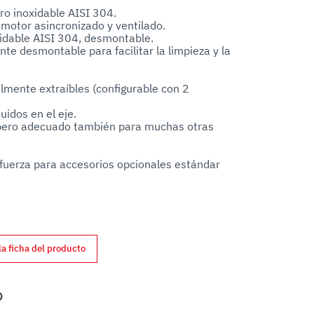
o inoxidable AISI 304.

 motor asincronizado y ventilado.

idable AISI 304, desmontable.

te desmontable para facilitar la limpieza y la 
ilmente extraíbles (configurable con 2 
uidos en el eje.

, pero adecuado también para muchas otras 
fuerza para accesorios opcionales estándar 
la ficha del producto
nterest