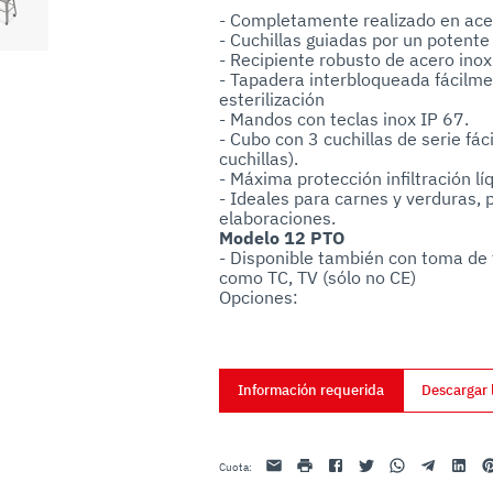
uo utilizzo dei loro servizi.
- Completamente realizado en acer
- Cuchillas guiadas por un potente
- Recipiente robusto de acero inox
- Tapadera interbloqueada fácilmen
esterilización

- Mandos con teclas inox IP 67.

- Cubo con 3 cuchillas de serie fác
cuchillas).

- Máxima protección infiltración líq
- Ideales para carnes y verduras
Modelo 12 PTO
- Disponible también con toma de 
como TC, TV (sólo no CE)

Opciones:

- Pies regulables mm 95-130

- Patas

Información requerida
Descargar 
Email
impresión
Facebook
Twitter
Whatsapp
Telegram
Linkedin
Pi
Cuota
: