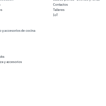
n
Contactos
es
Talleres
IoT
 y accesorios de cocina
s
cks
zza y accesorios