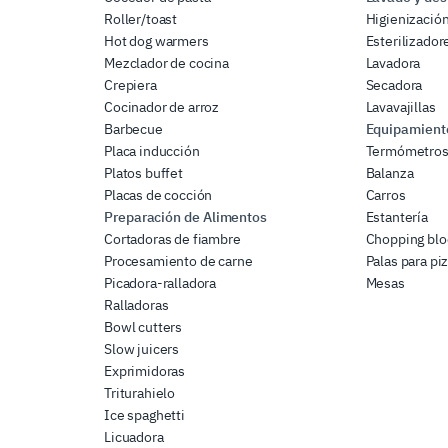
Roller/toast
Higienizació
Hot dog warmers
Esterilizador
Mezclador de cocina
Lavadora
Crepiera
Secadora
Cocinador de arroz
Lavavajillas
Barbecue
Equipamiento
Placa inducción
Termómetro
Platos buffet
Balanza
Placas de cocción
Carros
Preparación de Alimentos
Estantería
Cortadoras de fiambre
Chopping blo
Procesamiento de carne
Palas para pi
Picadora-ralladora
Mesas
Ralladoras
Bowl cutters
Slow juicers
Exprimidoras
Triturahielo
Ice spaghetti
Licuadora