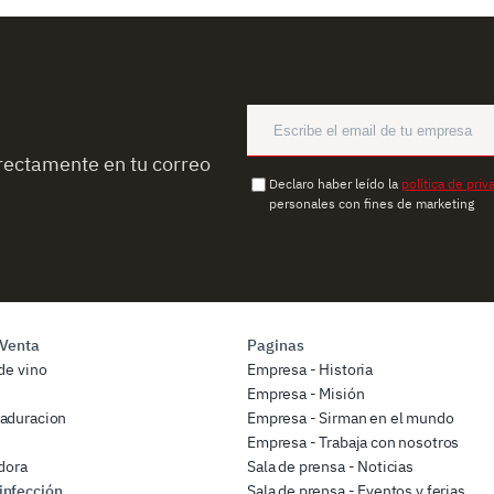
rectamente en tu correo
Declaro haber leído la
política de priv
personales con fines de marketing
 Venta
Paginas
de vino
Empresa - Historia
Empresa - Misión
aduracion
Empresa - Sirman en el mundo
Empresa - Trabaja con nosotros
dora
Sala de prensa - Noticias
infección
Sala de prensa - Eventos y ferias