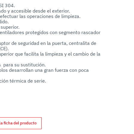
SI 304.

o y accesible desde el exterior.

efectuar las operaciones de limpieza.

ido.

superior.

ventiladores protegidos con segmento rascador 
tor de seguridad en la puerta, centralita de 
CE).

erior que facilita la limpieza y el cambio de la 
 para su sustitución.

olos desarrollan una gran fuerza con poca 
ión térmica de serie.

 no a alta presión).

 .

 mm para el corte de huesos y producto 
pecífico de congelado.
la ficha del producto