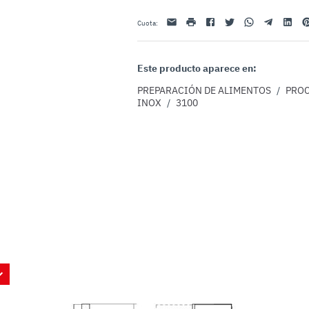
Email
impresión
Facebook
Twitter
Whatsapp
Telegram
Linkedin
Pi
Cuota
:
Este producto aparece en:
PREPARACIÓN DE ALIMENTOS
/
PROC
INOX
/
3100