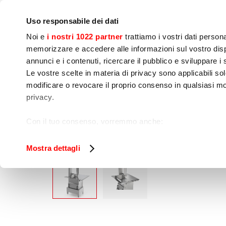
Empresa
Sala de prensa
Contactos
Talleres
IoT
Uso responsabile dei dati
Noi e
i nostri 1022 partner
trattiamo i vostri dati person
memorizzare e accedere alle informazioni sul vostro dispo
annunci e i contenuti, ricercare il pubblico e sviluppare i se
Le vostre scelte in materia di privacy sono applicabili sol
Preparación de 
Cocinado
Env
modificare o revocare il proprio consenso in qualsiasi mo
Alimentos
privacy.
Home
Preparación de alimentos
Procesam
Con il tuo consenso, vorremmo anche:
raccogliere informazioni sulla tua posizione geog
Identificare il tuo dispositivo, scansionandolo atti
Mostra dettagli
Approfondisci come vengono elaborati i tuoi dati personal
tuo consenso in qualsiasi momento dalla Dichiarazione s
Utilizziamo i cookie per garantire che l’utente possa usuf
funzionalità dei social media e per analizzare il nostro tra
sito con i nostri partner che si occupano di analisi dei da