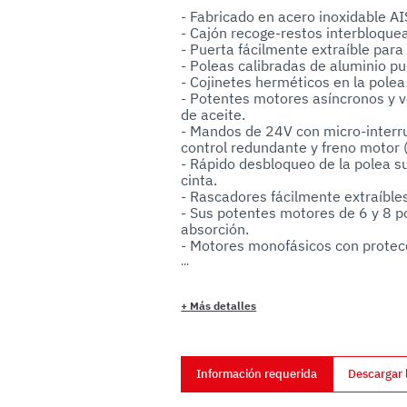
uo utilizzo dei loro servizi.
- Fabricado en acero inoxidable AI
- Cajón recoge-restos interbloquead
- Puerta fácilmente extraíble para 
- Poleas calibradas de aluminio pul
- Cojinetes herméticos en la polea 
- Potentes motores asíncronos y 
de aceite.

- Mandos de 24V con micro-interrup
control redundante y freno motor (
- Rápido desbloqueo de la polea sup
cinta.

- Rascadores fácilmente extraíbles 
- Sus potentes motores de 6 y 8 p
absorción.

- Motores monofásicos con protecc
- Lavables con chorro de agua (pero
- Mandos en acero inoxidable IP 67
- Utilizan cintas templadas de 16
+
Más detalles
congelado y fresco.

Opcionales: 

- Carro deslizable. 

- Motores rápidos para el corte es
Información requerida
Descargar 