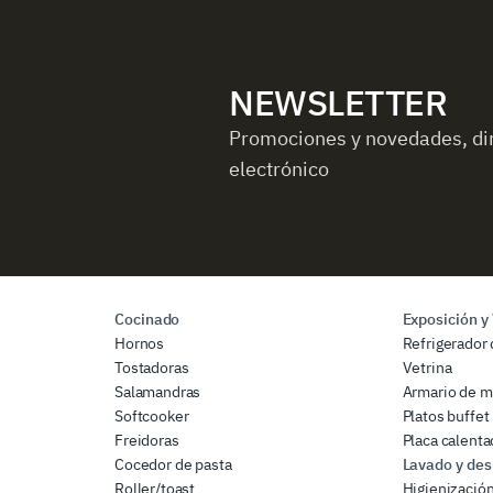
NEWSLETTER
Promociones y novedades, di
electrónico
Cocinado
Exposición y
Hornos
Refrigerador 
Tostadoras
Vetrina
Salamandras
Armario de m
Softcooker
Platos buffet
Freidoras
Placa calenta
Cocedor de pasta
Lavado y des
Roller/toast
Higienizació