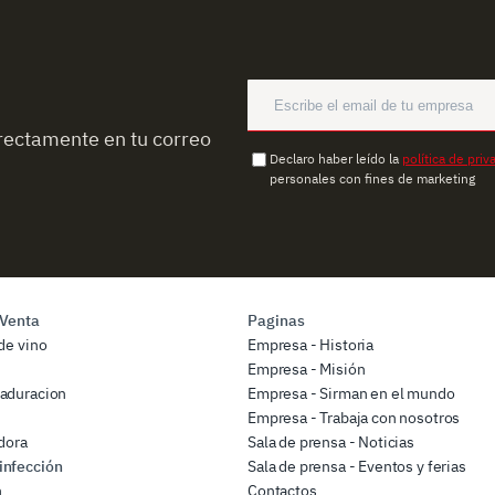
rectamente en tu correo
Declaro haber leído la
política de priv
personales con fines de marketing
 Venta
Paginas
de vino
Empresa - Historia
Empresa - Misión
aduracion
Empresa - Sirman en el mundo
Empresa - Trabaja con nosotros
dora
Sala de prensa - Noticias
infección
Sala de prensa - Eventos y ferias
n
Contactos