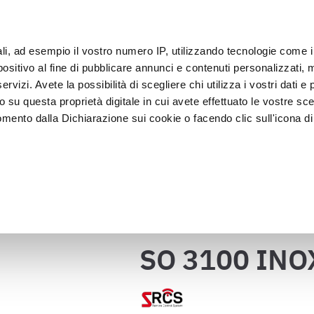
ali, ad esempio il vostro numero IP, utilizzando tecnologie come 
Clie
sitivo al fine di pubblicare annunci e contenuti personalizzati, m
rvizi. Avete la possibilità di scegliere chi utilizza i vostri dati e 
o su questa proprietà digitale in cui avete effettuato le vostre sce
Exposición y 
Lavado y 
asado
Abatidores
mento dalla Dichiarazione sui cookie o facendo clic sull'icona di 
Venta
desinfecci
SO 3100 INOX
iento de carne
rafica, con un'approssimazione di qualche metro,
vamente alla ricerca di caratteristiche specifiche (impronte digitali
Volver al catálogo
i e imposta le tue preferenze nella
sezione dettagli
. Puoi modific
ui cookie.
SO 3100 INO
ruire del servizio richiesto, per personalizzare contenuti ed annun
ffico. Condividiamo inoltre informazioni sul modo in cui l’utente ut
ti web, pubblicità e social media, i quali potrebbero combinarle co