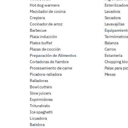
Hot dog warmers
Esterilizador
Mezclador de cocina
Lavadora
Crepiera
Secadora
Cocinador de arroz
Lavavajillas
Barbecue
Equipamiento
Placa inducción
Termómetro
Platos buffet
Balanza
Placas de cocción
Carros
Preparación de Alimentos
Estantería
Cortadoras de fiambre
Chopping blo
Procesamiento de carne
Palas para pi
Picadora-ralladora
Mesas
Ralladoras
Bowl cutters
Slow juicers
Exprimidoras
Triturahielo
Ice spaghetti
Licuadora
Batidora