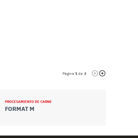
Página
1
de
3
PROCESAMIENTO DE CARNE
PROCESAMIEN
FORMAT M
FORMAT