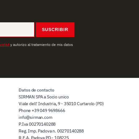
SUSCRIBIR
acidad
y autorizo al tratamiento de mis datos
Datos de contacto
SIRMAN SPA a Socio unico
Viale dell' Industria, 9 - 35010 Curtarolo (PD)
Phone
+39 049 9698666
info@sirman.com
P.Iva 00270140288
Reg. Imp. Padova n. 00270140288
R.E.A. Padova PD - 108225