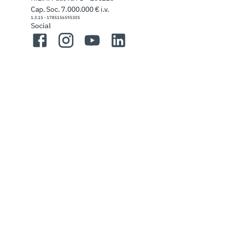
Cap. Soc. 7.000.000 € i.v.
1.3.15
-
1785156595305
Social
Facebook
Instagram
YouTube
LinkedIn