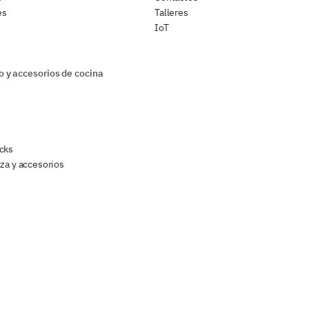
es
Talleres
IoT
 y accesorios de cocina
s
cks
zza y accesorios