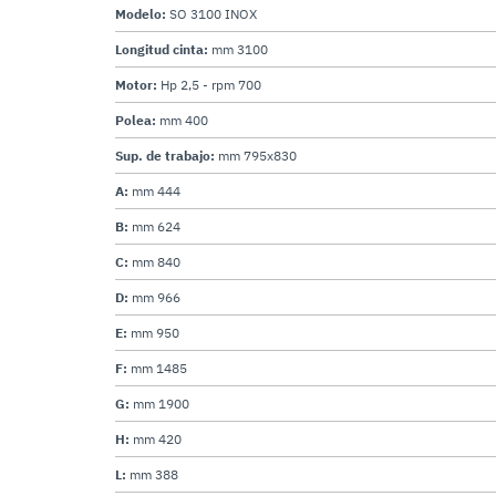
Modelo:
SO 3100 INOX
Longitud cinta:
mm 3100
Motor:
Hp 2,5 - rpm 700
Polea:
mm 400
Sup. de trabajo:
mm 795x830
A:
mm 444
B:
mm 624
C:
mm 840
D:
mm 966
E:
mm 950
F:
mm 1485
G:
mm 1900
H:
mm 420
L:
mm 388