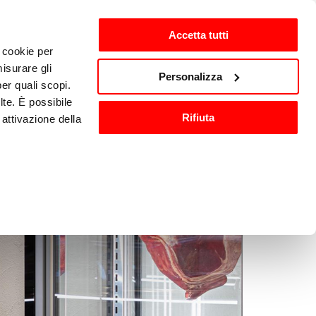
Accetta tutti
i cookie per
ntes
es-ES
isurare gli
Personalizza
per quali scopi.
lte. È possibile
Equipamiento y accesorios 
Rifiuta
attivazione della
ón
de cocina
).
are o ritirare il
ci, per fornire
ilizza il nostro
n altre