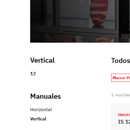
informazioni che ha fornito loro o che hanno raccolto dal s
Vertical
Todos
12
Macro: P
Manuales
1
resulta
Horizontal
PROCE
Vertical
IS 1