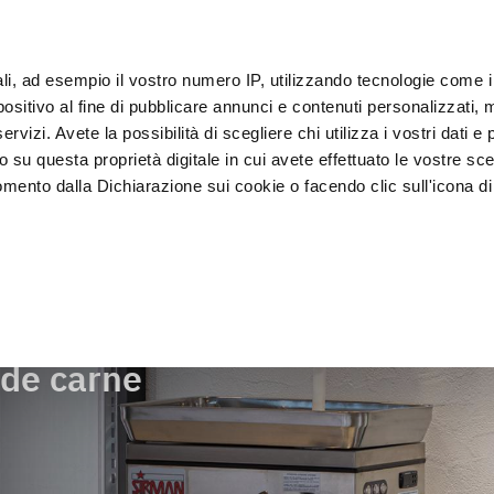
ali, ad esempio il vostro numero IP, utilizzando tecnologie come 
Clie
sitivo al fine di pubblicare annunci e contenuti personalizzati, m
rvizi. Avete la possibilità di scegliere chi utilizza i vostri dati e 
o su questa proprietà digitale in cui avete effettuato le vostre sce
Exposición y 
Lavado y 
asado
Abatidores
mento dalla Dichiarazione sui cookie o facendo clic sull'icona di 
Venta
desinfecci
ento de carne
rafica, con un'approssimazione di qualche metro,
vamente alla ricerca di caratteristiche specifiche (impronte digitali
i e imposta le tue preferenze nella
sezione dettagli
. Puoi modific
de carne
ui cookie.
ruire del servizio richiesto, per personalizzare contenuti ed annun
ffico. Condividiamo inoltre informazioni sul modo in cui l’utente ut
ti web, pubblicità e social media, i quali potrebbero combinarle co