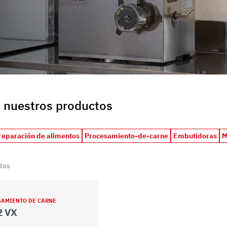
uo utilizzo dei loro servizi.
 nuestros productos
reparación de alimentos
Procesamiento-de-carne
Embutidoras
M
dos
SAMIENTO DE CARNE
2 VX