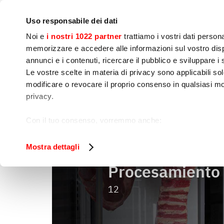
Empresa
Sala de prensa
Contactos
Talleres
IoT
Uso responsabile dei dati
Noi e
i nostri 1022 partner
trattiamo i vostri dati person
memorizzare e accedere alle informazioni sul vostro dispo
annunci e i contenuti, ricercare il pubblico e sviluppare i se
Le vostre scelte in materia di privacy sono applicabili sol
Preparación de 
Cocinado
Env
modificare o revocare il proprio consenso in qualsiasi mo
Alimentos
privacy.
Procesami
Home
Preparación de alimentos
Con il tuo consenso, vorremmo anche:
raccogliere informazioni sulla tua posizione geog
Identificare il tuo dispositivo, scansionandolo atti
Mostra dettagli
Approfondisci come vengono elaborati i tuoi dati personal
Procesamiento 
tuo consenso in qualsiasi momento dalla Dichiarazione s
12
Utilizziamo i cookie per garantire che l’utente possa usuf
funzionalità dei social media e per analizzare il nostro tra
sito con i nostri partner che si occupano di analisi dei da