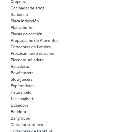
Crepiera
Cocinador de arroz
Barbecue
Placa inducción
Platos buffet
Placas de cocción
Preparación de Alimentos
Cortadoras de fiambre
Procesamiento de carne
Picadora-ralladora
Ralladoras
Bowl cutters
Slow juicers
Exprimidoras
Triturahielo
Ice spaghetti
Licuadora
Batidora
Bar groups
Cortador verduras
Cortadoras de frankfurt