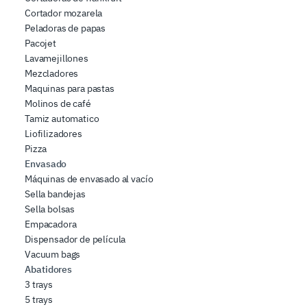
Cortador mozarela
Peladoras de papas
Pacojet
Lavamejillones
Mezcladores
Maquinas para pastas
Molinos de café
Tamiz automatico
Liofilizadores
Pizza
Envasado
Máquinas de envasado al vacío
Sella bandejas
Sella bolsas
Empacadora
Dispensador de película
Vacuum bags
Abatidores
3 trays
5 trays