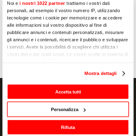
Sì
Noi e
i nostri 1022 partner
trattiamo i vostri dati
personali, ad esempio il vostro numero IP, utilizzando
No
tecnologie come i cookie per memorizzare e accedere
alle informazioni sul vostro dispositivo al fine di
pubblicare annunci e contenuti personalizzati, misurare
Enviar
gli annunci e i contenuti, ricercare il pubblico e sviluppare
i servizi. Avete la possibilità di scegliere chi utilizza i
vostri dati e per quali scopi. Le vostre scelte in materia di
privacy sono applicabili solo su questa proprietà digitale
in cui avete effettuato le vostre scelte. È possibile
Mostra dettagli
modificare o revocare il proprio consenso in qualsiasi
momento dalla Dichiarazione sui cookie o facendo clic
sull'icona di attivazione della privacy.
Accetta tutti
Con il tuo consenso, vorremmo anche:
NEWSLETTER
Personalizza
raccogliere informazioni sulla tua posizione
geografica, con un'approssimazione di qualche
Promociones y novedades, directamente en
Rifiuta
metro,
tu correo electrónico
Identificare il tuo dispositivo, scansionandolo