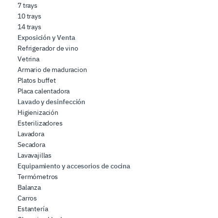
7 trays
10 trays
14 trays
Exposición y Venta
Refrigerador de vino
Vetrina
Armario de maduracion
Platos buffet
Placa calentadora
Lavado y desinfección
Higienización
Esterilizadores
Lavadora
Secadora
Lavavajillas
Equipamiento y accesorios de cocina
Termómetros
Balanza
Carros
Estantería