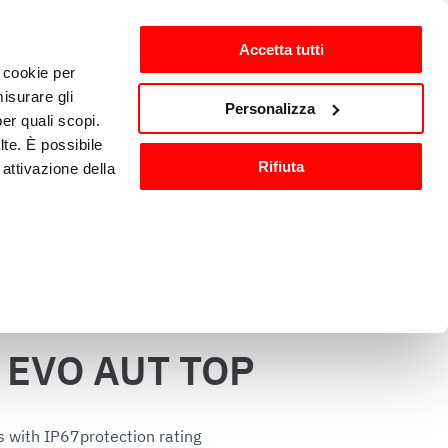
Accetta tutti
i cookie per
ntes
es-ES
isurare gli
Personalizza
per quali scopi.
lte. È possibile
Equipamiento y accesorios 
Rifiuta
attivazione della
ón
de cocina
).
are o ritirare il
 EVO AUT TOP
ci, per fornire
ilizza il nostro
 with IP67protection rating

n altre