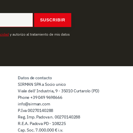
SUSCRIBIR
acidad
y autorizo al tratamiento de mis datos
Datos de contacto
SIRMAN SPA a Socio unico
Viale dell' Industria, 9 - 35010 Curtarolo (PD)
Phone
+39 049 9698666
info@sirman.com
P.Iva 00270140288
Reg. Imp. Padova n. 00270140288
R.E.A. Padova PD - 108225
Cap. Soc. 7.000.000 € i.v.