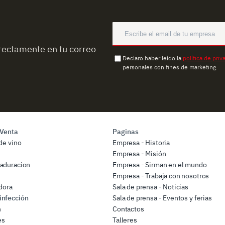
rectamente en tu correo
Declaro haber leído la
política de priv
personales con fines de marketing
 Venta
Paginas
de vino
Empresa - Historia
Empresa - Misión
aduracion
Empresa - Sirman en el mundo
Empresa - Trabaja con nosotros
dora
Sala de prensa - Noticias
infección
Sala de prensa - Eventos y ferias
n
Contactos
es
Talleres