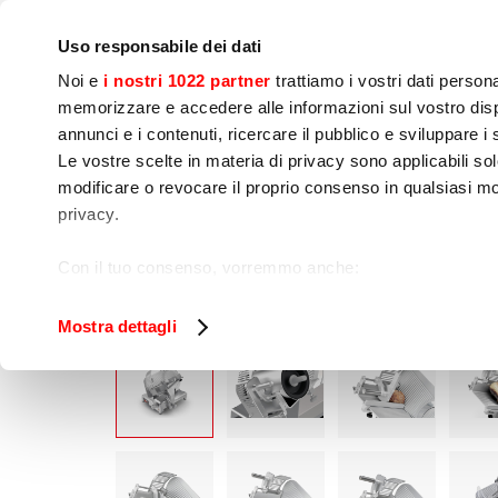
Empresa
Sala de prensa
Contactos
Talleres
IoT
Uso responsabile dei dati
Noi e
i nostri 1022 partner
trattiamo i vostri dati person
memorizzare e accedere alle informazioni sul vostro dispo
annunci e i contenuti, ricercare il pubblico e sviluppare i se
Le vostre scelte in materia di privacy sono applicabili sol
Preparación de 
Cocinado
Env
modificare o revocare il proprio consenso in qualsiasi mo
Alimentos
privacy.
Home
Preparación de alimentos
Cortador
Con il tuo consenso, vorremmo anche:
raccogliere informazioni sulla tua posizione geog
Identificare il tuo dispositivo, scansionandolo atti
Mostra dettagli
Approfondisci come vengono elaborati i tuoi dati personal
tuo consenso in qualsiasi momento dalla Dichiarazione s
Utilizziamo i cookie per garantire che l’utente possa usuf
funzionalità dei social media e per analizzare il nostro tra
sito con i nostri partner che si occupano di analisi dei da