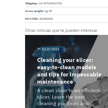
Shipping:
mm 870x840x750
Gross weight:
kg 78
HS-CODE:
84385000
Otras noticias que te pueden interesar
7º JULIO 2023
Cleaning your slicer:
easy-to-clean models
and tips for impeccable
maintenance
A clean slicer is an efficient
slicer. Learn the best
cleaning practices and