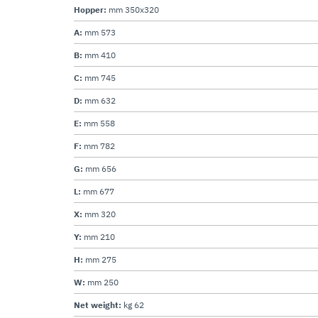
Hopper:
mm 350x320
A:
mm 573
B:
mm 410
C:
mm 745
D:
mm 632
E:
mm 558
F:
mm 782
G:
mm 656
L:
mm 677
X:
mm 320
Y:
mm 210
H:
mm 275
W:
mm 250
Net weight:
kg 62