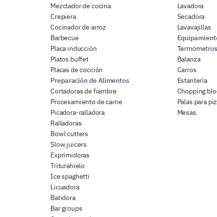
Mezclador de cocina
Lavadora
Crepiera
Secadora
Cocinador de arroz
Lavavajillas
Barbecue
Equipamiento
Placa inducción
Termómetro
Platos buffet
Balanza
Placas de cocción
Carros
Preparación de Alimentos
Estantería
Cortadoras de fiambre
Chopping blo
Procesamiento de carne
Palas para pi
Picadora-ralladora
Mesas
Ralladoras
Bowl cutters
Slow juicers
Exprimidoras
Triturahielo
Ice spaghetti
Licuadora
Batidora
Bar groups