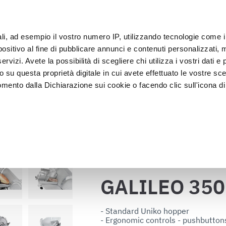
ali, ad esempio il vostro numero IP, utilizzando tecnologie come 
Clie
sitivo al fine di pubblicare annunci e contenuti personalizzati, m
rvizi. Avete la possibilità di scegliere chi utilizza i vostri dati e 
o su questa proprietà digitale in cui avete effettuato le vostre sce
Exposición y 
Lavado y 
asado
Abatidores
mento dalla Dichiarazione sui cookie o facendo clic sull'icona di 
Venta
desinfecci
GALILEO 350 EVO AUT TOP
as de fiambre
rafica, con un'approssimazione di qualche metro,
vamente alla ricerca di caratteristiche specifiche (impronte digitali
Volver al catálogo
i e imposta le tue preferenze nella
sezione dettagli
. Puoi modific
ui cookie.
GALILEO 350
ruire del servizio richiesto, per personalizzare contenuti ed annun
ffico. Condividiamo inoltre informazioni sul modo in cui l’utente ut
- Standard Uniko hopper

- Ergonomic controls - pushbuttons
ti web, pubblicità e social media, i quali potrebbero combinarle co