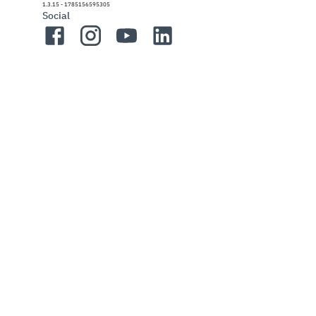
1.3.15
-
1785156595305
Social
Facebook
Instagram
YouTube
LinkedIn