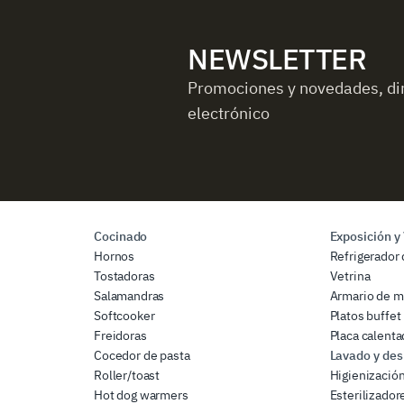
NEWSLETTER
Promociones y novedades, di
electrónico
Cocinado
Exposición y
Hornos
Refrigerador 
Tostadoras
Vetrina
Salamandras
Armario de m
Softcooker
Platos buffet
Freidoras
Placa calenta
Cocedor de pasta
Lavado y des
Roller/toast
Higienizació
Hot dog warmers
Esterilizador