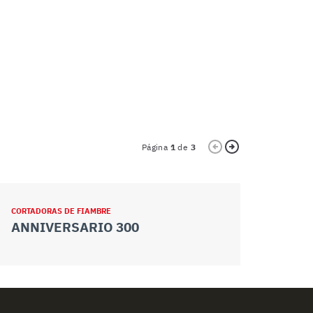
Página
1
de
3
CORTADORAS DE FIAMBRE
CORTADORAS 
ANNIVERSARIO 300
ANNIVER