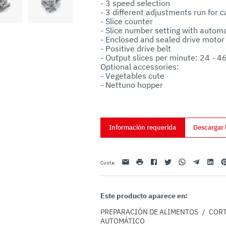
- 3 speed selection

uo utilizzo dei loro servizi.
- 3 different adjustments run for ca
- Slice counter

- Slice number setting with automa
- Enclosed and sealed drive motor

- Positive drive belt

- Output slices per minute: 24 - 46
Optional accessories:

- Vegetables cute

- Nettuno hopper
Información requerida
Descargar 
Email
impresión
Facebook
Twitter
Whatsapp
Telegram
Linkedin
Pi
Cuota
:
Este producto aparece en:
PREPARACIÓN DE ALIMENTOS
/
CORT
AUTOMÁTICO