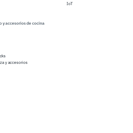
IoT
 y accesorios de cocina
s
cks
zza y accesorios