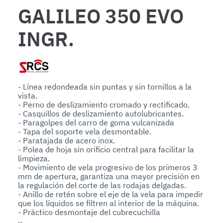
GALILEO 350 EVO
INGR.
- Línea redondeada sin puntas y sin tornillos a la 
vista.

- Perno de deslizamiento cromado y rectificado.

- Casquillos de deslizamiento autolubricantes.

- Paragolpes del carro de goma vulcanizada 

- Tapa del soporte vela desmontable.

- Paratajada de acero inox.

- Polea de hoja sin orificio central para facilitar la 
limpieza.

- Movimiento de vela progresivo de los primeros 3 
mm de apertura, garantiza una mayor precisión en 
la regulación del corte de las rodajas delgadas.

- Anillo de retén sobre el eje de la vela para impedir 
que los líquidos se filtren al interior de la máquina.

- Práctico desmontaje del cubrecuchilla

- Todas los accesorios metálicos son de acero inox.
