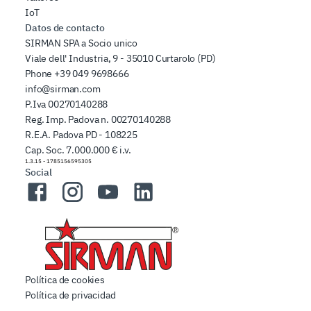
IoT
Datos de contacto
SIRMAN SPA a Socio unico
Viale dell' Industria, 9 - 35010 Curtarolo (PD)
Phone
+39 049 9698666
info@sirman.com
P.Iva 00270140288
Reg. Imp. Padova n. 00270140288
R.E.A. Padova PD - 108225
Cap. Soc. 7.000.000 € i.v.
1.3.15
-
1785156595305
Social
Facebook
Instagram
YouTube
LinkedIn
Política de cookies
Política de privacidad