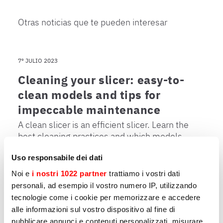
Otras noticias que te pueden interesar
7º JULIO 2023
Cleaning your slicer: easy-to-
clean models and tips for
impeccable maintenance
A clean slicer is an efficient slicer. Learn the
best cleaning practices and which models
are easier to clean.
Uso responsabile dei dati
Noi e
i nostri 1022 partner
trattiamo i vostri dati
personali, ad esempio il vostro numero IP, utilizzando
tecnologie come i cookie per memorizzare e accedere
31º MARZO 2023
alle informazioni sul vostro dispositivo al fine di
Professional slicers: which ones
pubblicare annunci e contenuti personalizzati, misurare