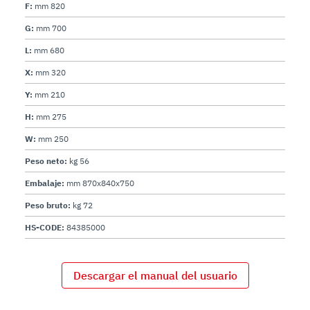
F:
mm 820
G:
mm 700
L:
mm 680
X:
mm 320
Y:
mm 210
H:
mm 275
W:
mm 250
Peso neto:
kg 56
Embalaje:
mm 870x840x750
Peso bruto:
kg 72
HS-CODE:
84385000
Descargar el manual del usuario