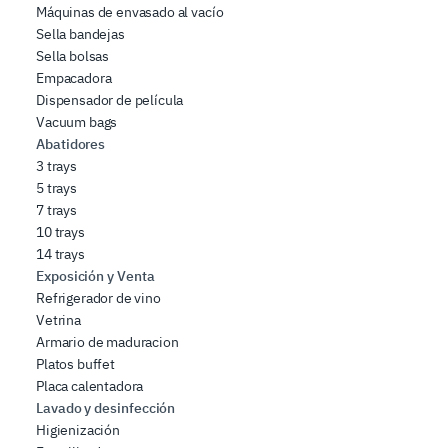
Máquinas de envasado al vacío
Sella bandejas
Sella bolsas
Empacadora
Dispensador de película
Vacuum bags
Abatidores
3 trays
5 trays
7 trays
10 trays
14 trays
Exposición y Venta
Refrigerador de vino
Vetrina
Armario de maduracion
Platos buffet
Placa calentadora
Lavado y desinfección
Higienización