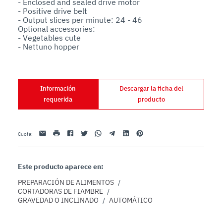
- Enclosed and sealed drive motor

- Positive drive belt

- Output slices per minute: 24 - 46

Optional accessories:

- Vegetables cute

- Nettuno hopper
Información
Descargar la ficha del
requerida
producto
Email
impresión
Facebook
Twitter
Whatsapp
Telegram
Linkedin
Pinterest
Cuota
:
Este producto aparece en:
PREPARACIÓN DE ALIMENTOS
/
CORTADORAS DE FIAMBRE
/
GRAVEDAD O INCLINADO
/
AUTOMÁTICO