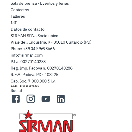
Sala de prensa - Eventos y ferias
Contactos
Talleres
IoT
Datos de contacto
SIRMAN SPA a Socio unico
Viale dell' Industria, 9 - 35010 Curtarolo (PD)
Phone
+39 049 9698666
info@sirman.com
P.Iva 00270140288
Reg. Imp. Padova n. 00270140288
R.E.A. Padova PD - 108225
Cap. Soc. 7.000.000 € i.v.
1.3.15
-
1785156595305
Social
Facebook
Instagram
YouTube
LinkedIn