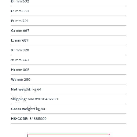
D:
mm 632
E:
mm 568
F:
mm 791
G:
mm 667
L:
mm 687
X:
mm 320
Y:
mm 240
H:
mm 305
W:
mm 280
Net weight:
kg 64
Shipping:
mm 870x840x750
Gross weight:
kg 80
HS-CODE:
84385000