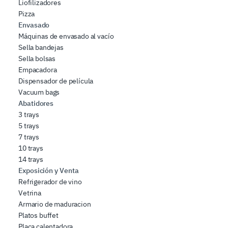
Liofilizadores
Pizza
Envasado
Máquinas de envasado al vacío
Sella bandejas
Sella bolsas
Empacadora
Dispensador de película
Vacuum bags
Abatidores
3 trays
5 trays
7 trays
10 trays
14 trays
Exposición y Venta
Refrigerador de vino
Vetrina
Armario de maduracion
Platos buffet
Placa calentadora