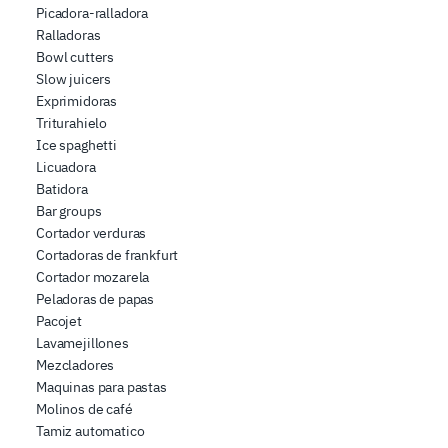
Picadora-ralladora
Ralladoras
Bowl cutters
Slow juicers
Exprimidoras
Triturahielo
Ice spaghetti
Licuadora
Batidora
Bar groups
Cortador verduras
Cortadoras de frankfurt
Cortador mozarela
Peladoras de papas
Pacojet
Lavamejillones
Mezcladores
Maquinas para pastas
Molinos de café
Tamiz automatico