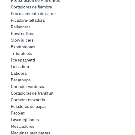
Preparación de Alimentos
Cortadoras de fiambre
Procesamiento de carne
Picadora-ralladora
Ralladoras
Bowl cutters
Slow juicers
Exprimidoras
Triturahielo
Ice spaghetti
Licuadora
Batidora
Bar groups
Cortador verduras
Cortadoras de frankfurt
Cortador mozarela
Peladoras de papas
Pacojet
Lavamejillones
Mezcladores
Maquinas para pastas