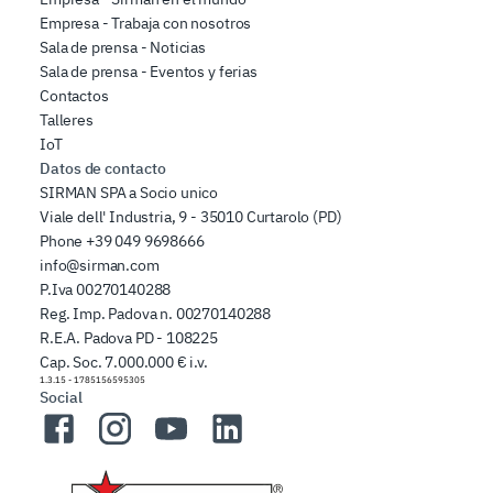
Empresa - Trabaja con nosotros
Sala de prensa - Noticias
Sala de prensa - Eventos y ferias
Contactos
Talleres
IoT
Datos de contacto
SIRMAN SPA a Socio unico
Viale dell' Industria, 9 - 35010 Curtarolo (PD)
Phone
+39 049 9698666
info@sirman.com
P.Iva 00270140288
Reg. Imp. Padova n. 00270140288
R.E.A. Padova PD - 108225
Cap. Soc. 7.000.000 € i.v.
1.3.15
-
1785156595305
Social
Facebook
Instagram
YouTube
LinkedIn