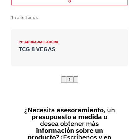
8
1
resultados
PICADORA-RALLADORA
TCG 8 VEGAS
1
¿Necesita
asesoramiento
, un
presupuesto a medida
o
desea obtener más
información sobre un
producto
? ¡Escríbenos y en