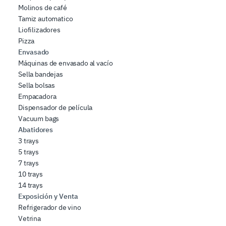
Molinos de café
Tamiz automatico
Liofilizadores
Pizza
Envasado
Máquinas de envasado al vacío
Sella bandejas
Sella bolsas
Empacadora
Dispensador de película
Vacuum bags
Abatidores
3 trays
5 trays
7 trays
10 trays
14 trays
Exposición y Venta
Refrigerador de vino
Vetrina