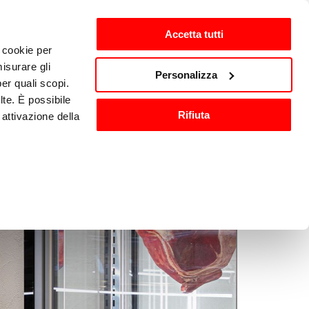
Accetta tutti
i cookie per
ntes
es-ES
isurare gli
Personalizza
per quali scopi.
lte. È possibile
Equipamiento y accesorios 
Rifiuta
attivazione della
ón
de cocina
).
are o ritirare il
ci, per fornire
ilizza il nostro
n altre