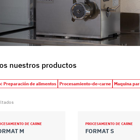
uo utilizzo dei loro servizi.
os nuestros productos
: Preparación de alimentos
Procesamiento-de-carne
Maquina pa
ultados
OCESAMIENTO DE CARNE
PROCESAMIENTO DE CARNE
ORMAT M
FORMAT S