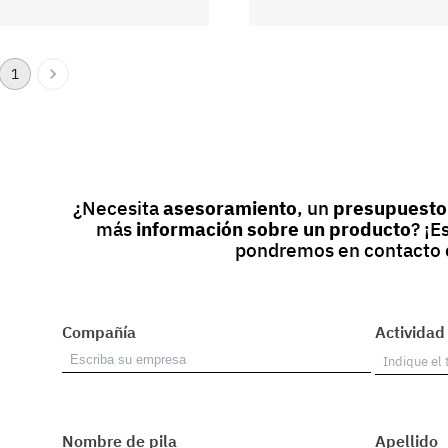
1
¿Necesita
asesoramiento
, un
presupuesto
más
información sobre un producto
? ¡E
pondremos en contacto 
Compañía
Actividad
Nombre de pila
Apellido