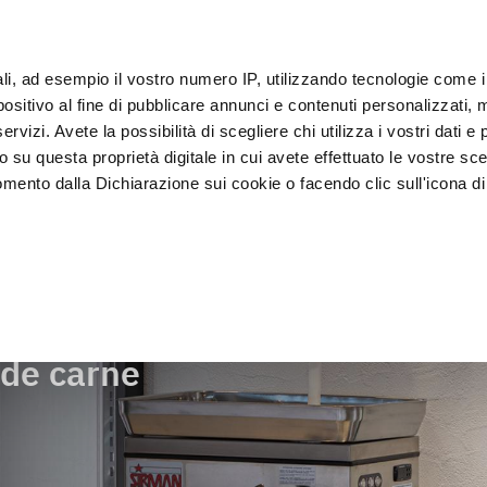
ali, ad esempio il vostro numero IP, utilizzando tecnologie come 
Clie
sitivo al fine di pubblicare annunci e contenuti personalizzati, m
rvizi. Avete la possibilità di scegliere chi utilizza i vostri dati e 
o su questa proprietà digitale in cui avete effettuato le vostre sce
Exposición y 
Lavado y 
asado
Abatidores
mento dalla Dichiarazione sui cookie o facendo clic sull'icona di 
Venta
desinfecci
ento de carne
rafica, con un'approssimazione di qualche metro,
vamente alla ricerca di caratteristiche specifiche (impronte digitali
i e imposta le tue preferenze nella
sezione dettagli
. Puoi modific
de carne
ui cookie.
ruire del servizio richiesto, per personalizzare contenuti ed annun
ffico. Condividiamo inoltre informazioni sul modo in cui l’utente ut
ti web, pubblicità e social media, i quali potrebbero combinarle co