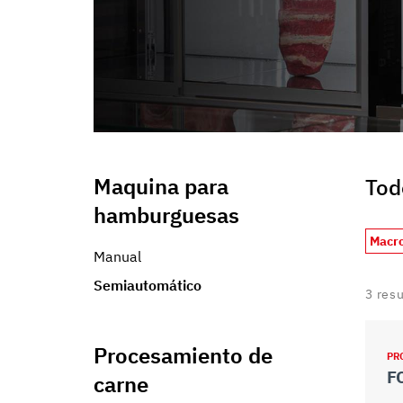
informazioni che ha fornito loro o che hanno raccolto dal s
Maquina para
Tod
hamburguesas
Macro
Manual
Semiautomático
3
res
Procesamiento de
PR
F
carne