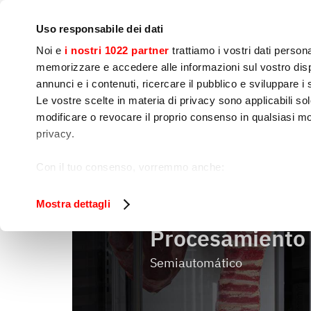
Empresa
Sala de prensa
Contactos
Talleres
IoT
Uso responsabile dei dati
Noi e
i nostri 1022 partner
trattiamo i vostri dati person
memorizzare e accedere alle informazioni sul vostro dispo
annunci e i contenuti, ricercare il pubblico e sviluppare i se
Le vostre scelte in materia di privacy sono applicabili sol
Preparación de 
Cocinado
Env
modificare o revocare il proprio consenso in qualsiasi mo
Alimentos
privacy.
Procesami
Home
Preparación de alimentos
Con il tuo consenso, vorremmo anche:
raccogliere informazioni sulla tua posizione geog
Identificare il tuo dispositivo, scansionandolo atti
Mostra dettagli
Approfondisci come vengono elaborati i tuoi dati personal
Procesamiento 
tuo consenso in qualsiasi momento dalla Dichiarazione s
Semiautomático
Utilizziamo i cookie per garantire che l’utente possa usuf
funzionalità dei social media e per analizzare il nostro tra
sito con i nostri partner che si occupano di analisi dei da