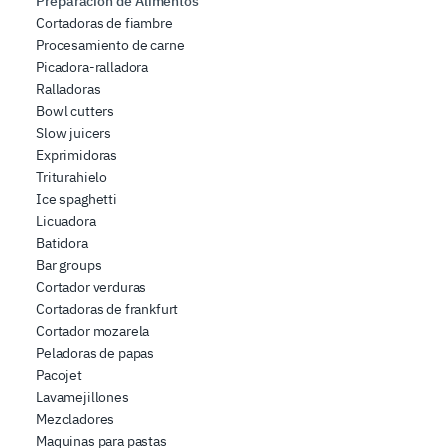
Preparación de Alimentos
Cortadoras de fiambre
Procesamiento de carne
Picadora-ralladora
Ralladoras
Bowl cutters
Slow juicers
Exprimidoras
Triturahielo
Ice spaghetti
Licuadora
Batidora
Bar groups
Cortador verduras
Cortadoras de frankfurt
Cortador mozarela
Peladoras de papas
Pacojet
Lavamejillones
Mezcladores
Maquinas para pastas