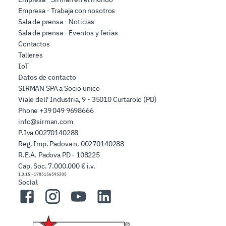
Empresa - Trabaja con nosotros
Sala de prensa - Noticias
Sala de prensa - Eventos y ferias
Contactos
Talleres
IoT
Datos de contacto
SIRMAN SPA a Socio unico
Viale dell' Industria, 9 - 35010 Curtarolo (PD)
Phone
+39 049 9698666
info@sirman.com
P.Iva 00270140288
Reg. Imp. Padova n. 00270140288
R.E.A. Padova PD - 108225
Cap. Soc. 7.000.000 € i.v.
1.3.15
-
1785156595305
Social
Facebook
Instagram
YouTube
LinkedIn