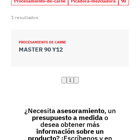
Procesamiento-de-carne
Picadora-mezcladora
90
1
resultados
PROCESAMIENTO DE CARNE
MASTER 90 Y12
1
¿Necesita
asesoramiento
, un
presupuesto a medida
o
desea obtener más
información sobre un
producto
? ¡Escríbenos y en