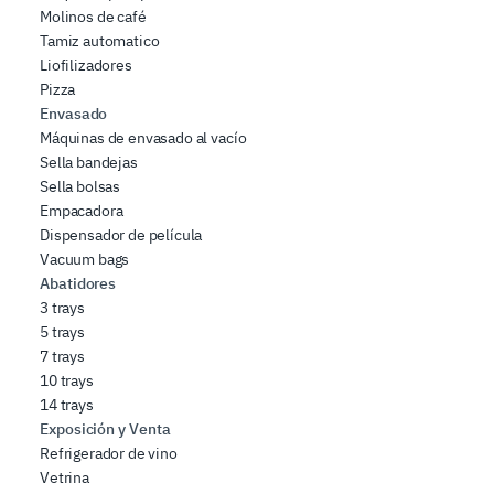
Molinos de café
Tamiz automatico
Liofilizadores
Pizza
Envasado
Máquinas de envasado al vacío
Sella bandejas
Sella bolsas
Empacadora
Dispensador de película
Vacuum bags
Abatidores
3 trays
5 trays
7 trays
10 trays
14 trays
Exposición y Venta
Refrigerador de vino
Vetrina