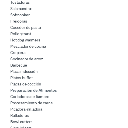
combinarle con altre informazioni che ha fornito loro o
Tostadoras
che hanno raccolto dal suo utilizzo dei loro servizi.
Salamandras
Softcooker
Freidoras
Cocedor de pasta
Roller/toast
Hot dog warmers
Mezclador de cocina
Crepiera
Cocinador de arroz
Barbecue
Placa inducción
Platos buffet
Placas de cocción
Preparación de Alimentos
Cortadoras de fiambre
Procesamiento de carne
Picadora-ralladora
Ralladoras
Bowl cutters