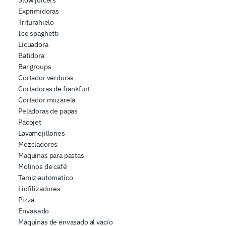
Slow juicers
Exprimidoras
Triturahielo
Ice spaghetti
Licuadora
Batidora
Bar groups
Cortador verduras
Cortadoras de frankfurt
Cortador mozarela
Peladoras de papas
Pacojet
Lavamejillones
Mezcladores
Maquinas para pastas
Molinos de café
Tamiz automatico
Liofilizadores
Pizza
Envasado
Máquinas de envasado al vacío