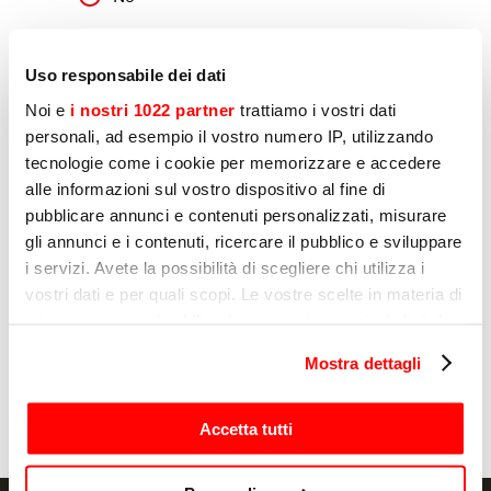
Marketing
Uso responsabile dei dati
Declaro que consiento el tratamiento de mis
Noi e
i nostri 1022 partner
trattiamo i vostri dati
datos personales por parte de Sirman para la
personali, ad esempio il vostro numero IP, utilizzando
elaboración de perfiles, tal y como se indica en
el apartado E) y F) de la Política de Privacidad
tecnologie come i cookie per memorizzare e accedere
alle informazioni sul vostro dispositivo al fine di
Sì
pubblicare annunci e contenuti personalizzati, misurare
gli annunci e i contenuti, ricercare il pubblico e sviluppare
No
i servizi. Avete la possibilità di scegliere chi utilizza i
vostri dati e per quali scopi. Le vostre scelte in materia di
privacy sono applicabili solo su questa proprietà digitale
Enviar
in cui avete effettuato le vostre scelte. È possibile
Mostra dettagli
modificare o revocare il proprio consenso in qualsiasi
momento dalla Dichiarazione sui cookie o facendo clic
sull'icona di attivazione della privacy.
Accetta tutti
Con il tuo consenso, vorremmo anche: