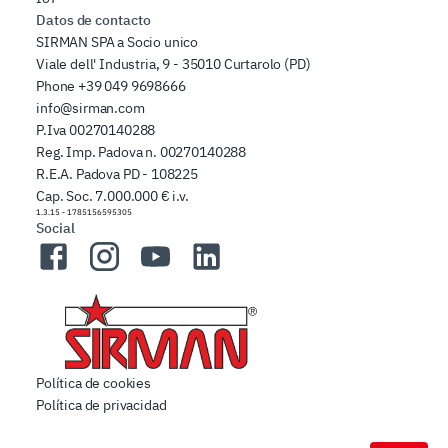
Datos de contacto
SIRMAN SPA a Socio unico
Viale dell' Industria, 9 - 35010 Curtarolo (PD)
Phone
+39 049 9698666
info@sirman.com
P.Iva 00270140288
Reg. Imp. Padova n. 00270140288
R.E.A. Padova PD - 108225
Cap. Soc. 7.000.000 € i.v.
1.3.15
-
1785156595305
Social
Facebook
Instagram
YouTube
LinkedIn
Política de cookies
Política de privacidad