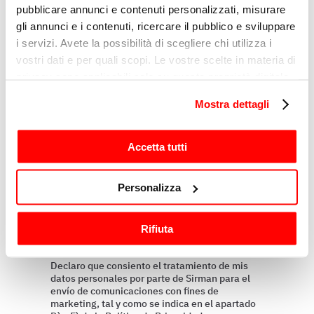
pubblicare annunci e contenuti personalizzati, misurare
Razón
gli annunci e i contenuti, ricercare il pubblico e sviluppare
i servizi. Avete la possibilità di scegliere chi utilizza i
vostri dati e per quali scopi. Le vostre scelte in materia di
privacy sono applicabili solo su questa proprietà digitale
Mensaje
in cui avete effettuato le vostre scelte. È possibile
Mostra dettagli
modificare o revocare il proprio consenso in qualsiasi
momento dalla Dichiarazione sui cookie o facendo clic
sull'icona di attivazione della privacy.
Accetta tutti
Con il tuo consenso, vorremmo anche:
Personalizza
raccogliere informazioni sulla tua posizione
geografica, con un'approssimazione di qualche
Rifiuta
metro,
Perfilando
Identificare il tuo dispositivo, scansionandolo
attivamente alla ricerca di caratteristiche specifiche
Declaro que consiento el tratamiento de mis
datos personales por parte de Sirman para el
(impronte digitali).
envío de comunicaciones con fines de
Approfondisci come vengono elaborati i tuoi dati personali
marketing, tal y como se indica en el apartado