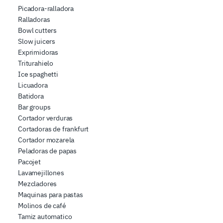
Picadora-ralladora
Ralladoras
Bowl cutters
Slow juicers
Exprimidoras
Triturahielo
Ice spaghetti
Licuadora
Batidora
Bar groups
Cortador verduras
Cortadoras de frankfurt
Cortador mozarela
Peladoras de papas
Pacojet
Lavamejillones
Mezcladores
Maquinas para pastas
Molinos de café
Tamiz automatico