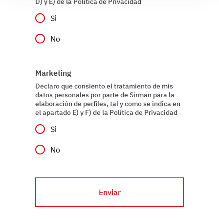
D) y E) de la Política de Privacidad
e imposta le tue preferenze nella
sezione dettagli
. Puoi
modificare o ritirare il tuo consenso in qualsiasi momento
Sì
dalla Dichiarazione sui cookie.
No
Utilizziamo i cookie per garantire che l’utente possa
usufruire del servizio richiesto, per personalizzare
Marketing
contenuti ed annunci, per fornire funzionalità dei social
media e per analizzare il nostro traffico. Condividiamo
Declaro que consiento el tratamiento de mis
datos personales por parte de Sirman para la
inoltre informazioni sul modo in cui l’utente utilizza il
elaboración de perfiles, tal y como se indica en
nostro sito con i nostri partner che si occupano di analisi
el apartado E) y F) de la Política de Privacidad
dei dati web, pubblicità e social media, i quali potrebbero
Sì
combinarle con altre informazioni che ha fornito loro o
che hanno raccolto dal suo utilizzo dei loro servizi.
No
Enviar