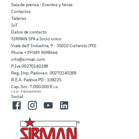
Sala de prensa - Eventos y ferias
Contactos
Talleres
IoT
Datos de contacto
SIRMAN SPA a Socio unico
Viale dell' Industria, 9 - 35010 Curtarolo (PD)
Phone
+39 049 9698666
info@sirman.com
P.Iva 00270140288
Reg. Imp. Padova n. 00270140288
R.E.A. Padova PD - 108225
Cap. Soc. 7.000.000 € i.v.
1.3.15
-
1785156595305
Social
Facebook
Instagram
YouTube
LinkedIn