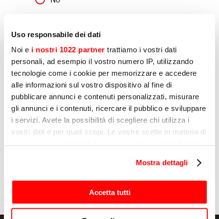
Marketing
Uso responsabile dei dati
Declaro que consiento el tratamiento de mis
Noi e
i nostri 1022 partner
trattiamo i vostri dati
datos personales por parte de Sirman para la
personali, ad esempio il vostro numero IP, utilizzando
elaboración de perfiles, tal y como se indica en
tecnologie come i cookie per memorizzare e accedere
el apartado E) y F) de la Política de Privacidad
alle informazioni sul vostro dispositivo al fine di
Sì
pubblicare annunci e contenuti personalizzati, misurare
gli annunci e i contenuti, ricercare il pubblico e sviluppare
No
i servizi. Avete la possibilità di scegliere chi utilizza i
vostri dati e per quali scopi. Le vostre scelte in materia di
privacy sono applicabili solo su questa proprietà digitale
Enviar
in cui avete effettuato le vostre scelte. È possibile
Mostra dettagli
modificare o revocare il proprio consenso in qualsiasi
momento dalla Dichiarazione sui cookie o facendo clic
sull'icona di attivazione della privacy.
Accetta tutti
Con il tuo consenso, vorremmo anche: