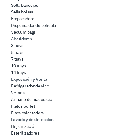
Sella bandejas
Sella bolsas
Empacadora
Dispensador de película
Vacuum bags
Abatidores
3 trays
5 trays
7 trays
10 trays
14 trays
Exposición y Venta
Refrigerador de vino
Vetrina
Armario de maduracion
Platos buffet
Placa calentadora
Lavado y desinfección
Higienización
Esterilizadores