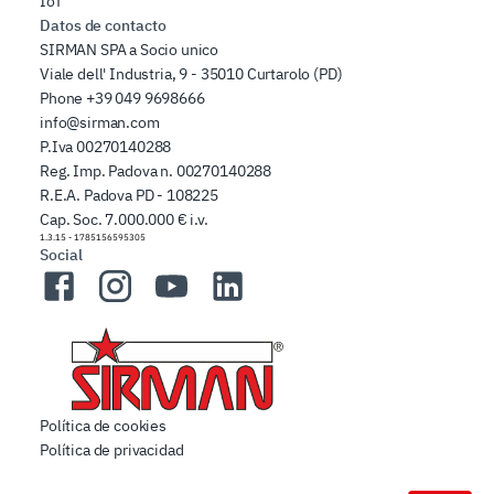
IoT
Datos de contacto
SIRMAN SPA a Socio unico
Viale dell' Industria, 9 - 35010 Curtarolo (PD)
Phone
+39 049 9698666
info@sirman.com
P.Iva 00270140288
Reg. Imp. Padova n. 00270140288
R.E.A. Padova PD - 108225
Cap. Soc. 7.000.000 € i.v.
1.3.15
-
1785156595305
Social
Facebook
Instagram
YouTube
LinkedIn
Política de cookies
Política de privacidad