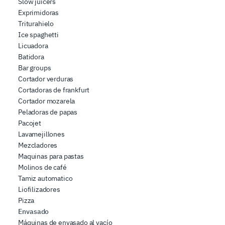
Slow juicers
Exprimidoras
Triturahielo
Ice spaghetti
Licuadora
Batidora
Bar groups
Cortador verduras
Cortadoras de frankfurt
Cortador mozarela
Peladoras de papas
Pacojet
Lavamejillones
Mezcladores
Maquinas para pastas
Molinos de café
Tamiz automatico
Liofilizadores
Pizza
Envasado
Máquinas de envasado al vacío