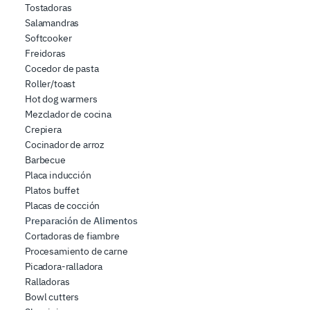
combinarle con altre informazioni che ha fornito loro o
Tostadoras
che hanno raccolto dal suo utilizzo dei loro servizi.
Salamandras
Softcooker
Freidoras
Cocedor de pasta
Roller/toast
Hot dog warmers
Mezclador de cocina
Crepiera
Cocinador de arroz
Barbecue
Placa inducción
Platos buffet
Placas de cocción
Preparación de Alimentos
Cortadoras de fiambre
Procesamiento de carne
Picadora-ralladora
Ralladoras
Bowl cutters