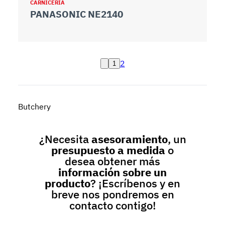
CARNICERÍA
PANASONIC NE2140
2
1
Butchery
¿Necesita
asesoramiento
, un
presupuesto a medida
o
desea obtener más
información sobre un
producto
? ¡Escríbenos y en
breve nos pondremos en
contacto contigo!