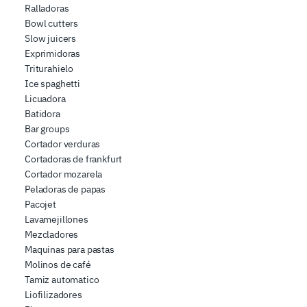
Ralladoras
Bowl cutters
Slow juicers
Exprimidoras
Triturahielo
Ice spaghetti
Licuadora
Batidora
Bar groups
Cortador verduras
Cortadoras de frankfurt
Cortador mozarela
Peladoras de papas
Pacojet
Lavamejillones
Mezcladores
Maquinas para pastas
Molinos de café
Tamiz automatico
Liofilizadores