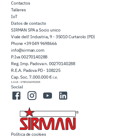
Contactos
Talleres
IoT
Datos de contacto
SIRMAN SPA a Socio unico
Viale dell' Industria, 9 - 35010 Curtarolo (PD)
Phone
+39 049 9698666
info@sirman.com
P.Iva 00270140288
Reg. Imp. Padova n. 00270140288
R.E.A. Padova PD - 108225
Cap. Soc. 7.000.000 € i.v.
1.3.15
-
1785156595305
Social
Facebook
Instagram
YouTube
LinkedIn
Política de cookies