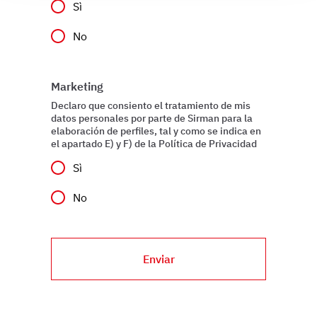
Sì
modificare o ritirare il tuo consenso in qualsiasi momento
dalla Dichiarazione sui cookie.
No
Utilizziamo i cookie per garantire che l’utente possa
usufruire del servizio richiesto, per personalizzare
Marketing
contenuti ed annunci, per fornire funzionalità dei social
Declaro que consiento el tratamiento de mis
media e per analizzare il nostro traffico. Condividiamo
datos personales por parte de Sirman para la
inoltre informazioni sul modo in cui l’utente utilizza il
elaboración de perfiles, tal y como se indica en
el apartado E) y F) de la Política de Privacidad
nostro sito con i nostri partner che si occupano di analisi
dei dati web, pubblicità e social media, i quali potrebbero
Sì
combinarle con altre informazioni che ha fornito loro o
No
che hanno raccolto dal suo utilizzo dei loro servizi.
Enviar