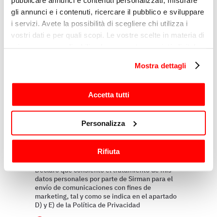
Razón
gli annunci e i contenuti, ricercare il pubblico e sviluppare
i servizi. Avete la possibilità di scegliere chi utilizza i
vostri dati e per quali scopi. Le vostre scelte in materia di
Mensaje
privacy sono applicabili solo su questa proprietà digitale
in cui avete effettuato le vostre scelte. È possibile
Mostra dettagli
modificare o revocare il proprio consenso in qualsiasi
momento dalla Dichiarazione sui cookie o facendo clic
sull'icona di attivazione della privacy.
Accetta tutti
Con il tuo consenso, vorremmo anche:
Personalizza
raccogliere informazioni sulla tua posizione
geografica, con un'approssimazione di qualche
Rifiuta
metro,
Perfilando
Identificare il tuo dispositivo, scansionandolo
Declaro que consiento el tratamiento de mis
attivamente alla ricerca di caratteristiche specifiche
datos personales por parte de Sirman para el
envío de comunicaciones con fines de
(impronte digitali).
marketing, tal y como se indica en el apartado
Approfondisci come vengono elaborati i tuoi dati personali
D) y E) de la Política de Privacidad
e imposta le tue preferenze nella
sezione dettagli
. Puoi