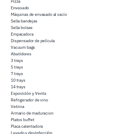
Pizza
Envasado
Máquinas de envasado al vacío
Sella bandejas
Sella bolsas
Empacadora
Dispensador de película
Vacuum bags
Abatidores
3 trays
5 trays
7 trays
10 trays
14 trays
Exposición y Venta
Refrigerador de vino
Vetrina
Armario de maduracion
Platos buffet
Placa calentadora
Lavado y desinfección