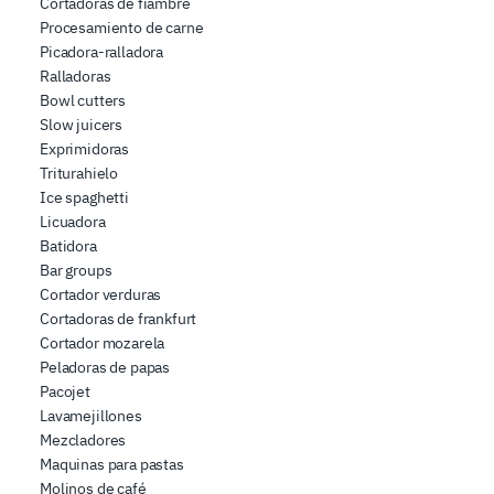
Cortadoras de fiambre
Procesamiento de carne
Picadora-ralladora
Ralladoras
Bowl cutters
Slow juicers
Exprimidoras
Triturahielo
Ice spaghetti
Licuadora
Batidora
Bar groups
Cortador verduras
Cortadoras de frankfurt
Cortador mozarela
Peladoras de papas
Pacojet
Lavamejillones
Mezcladores
Maquinas para pastas
Molinos de café