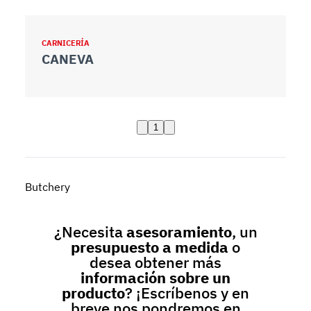
CARNICERÍA
CANEVA
1
Butchery
¿Necesita
asesoramiento
, un
presupuesto a medida
o
desea obtener más
información sobre un
producto
? ¡Escríbenos y en
breve nos pondremos en