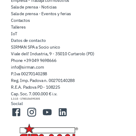
Empresa - Trabaja con nosotros
Sala de prensa - Noticias
Sala de prensa - Eventos y ferias
Contactos
Talleres
IoT
Datos de contacto
SIRMAN SPA a Socio unico
Viale dell' Industria, 9 - 35010 Curtarolo (PD)
Phone
+39 049 9698666
info@sirman.com
P.Iva 00270140288
Reg. Imp. Padova n. 00270140288
R.E.A. Padova PD - 108225
Cap. Soc. 7.000.000 € i.v.
1.3.15
-
1785156595305
Social
Facebook
Instagram
YouTube
LinkedIn