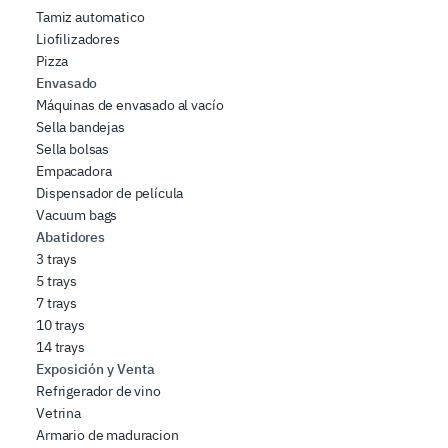
Tamiz automatico
Liofilizadores
Pizza
Envasado
Máquinas de envasado al vacío
Sella bandejas
Sella bolsas
Empacadora
Dispensador de película
Vacuum bags
Abatidores
3 trays
5 trays
7 trays
10 trays
14 trays
Exposición y Venta
Refrigerador de vino
Vetrina
Armario de maduracion