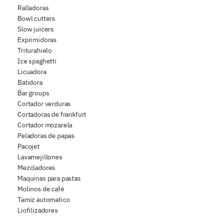
Ralladoras
Bowl cutters
Slow juicers
Exprimidoras
Triturahielo
Ice spaghetti
Licuadora
Batidora
Bar groups
Cortador verduras
Cortadoras de frankfurt
Cortador mozarela
Peladoras de papas
Pacojet
Lavamejillones
Mezcladores
Maquinas para pastas
Molinos de café
Tamiz automatico
Liofilizadores