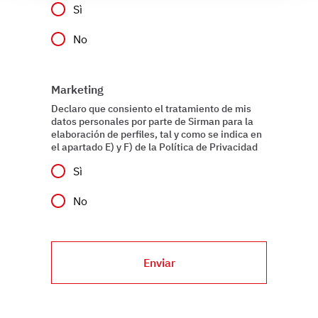
Sì
modificare o ritirare il tuo consenso in qualsiasi momento
dalla Dichiarazione sui cookie.
No
Utilizziamo i cookie per garantire che l’utente possa
usufruire del servizio richiesto, per personalizzare
Marketing
contenuti ed annunci, per fornire funzionalità dei social
Declaro que consiento el tratamiento de mis
media e per analizzare il nostro traffico. Condividiamo
datos personales por parte de Sirman para la
inoltre informazioni sul modo in cui l’utente utilizza il
elaboración de perfiles, tal y como se indica en
el apartado E) y F) de la Política de Privacidad
nostro sito con i nostri partner che si occupano di analisi
dei dati web, pubblicità e social media, i quali potrebbero
Sì
combinarle con altre informazioni che ha fornito loro o
che hanno raccolto dal suo utilizzo dei loro servizi.
No
Enviar