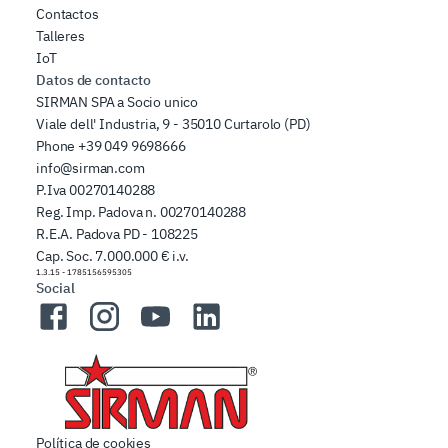
Contactos
Talleres
IoT
Datos de contacto
SIRMAN SPA a Socio unico
Viale dell' Industria, 9 - 35010 Curtarolo (PD)
Phone
+39 049 9698666
info@sirman.com
P.Iva 00270140288
Reg. Imp. Padova n. 00270140288
R.E.A. Padova PD - 108225
Cap. Soc. 7.000.000 € i.v.
1.3.15
-
1785156595305
Social
Facebook
Instagram
YouTube
LinkedIn
Política de cookies