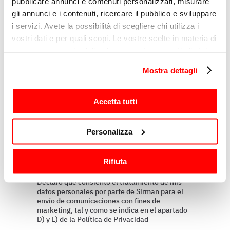
pubblicare annunci e contenuti personalizzati, misurare
Razón
gli annunci e i contenuti, ricercare il pubblico e sviluppare
i servizi. Avete la possibilità di scegliere chi utilizza i
vostri dati e per quali scopi. Le vostre scelte in materia di
Mensaje
privacy sono applicabili solo su questa proprietà digitale
in cui avete effettuato le vostre scelte. È possibile
Mostra dettagli
modificare o revocare il proprio consenso in qualsiasi
momento dalla Dichiarazione sui cookie o facendo clic
sull'icona di attivazione della privacy.
Accetta tutti
Con il tuo consenso, vorremmo anche:
Personalizza
raccogliere informazioni sulla tua posizione
geografica, con un'approssimazione di qualche
Rifiuta
metro,
Perfilando
Identificare il tuo dispositivo, scansionandolo
Declaro que consiento el tratamiento de mis
attivamente alla ricerca di caratteristiche specifiche
datos personales por parte de Sirman para el
(impronte digitali).
envío de comunicaciones con fines de
marketing, tal y como se indica en el apartado
Approfondisci come vengono elaborati i tuoi dati personali
D) y E) de la Política de Privacidad
e imposta le tue preferenze nella
sezione dettagli
. Puoi