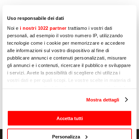
Marketing
Uso responsabile dei dati
Declaro que consiento el tratamiento de mis
Noi e
i nostri 1022 partner
trattiamo i vostri dati
datos personales por parte de Sirman para la
elaboración de perfiles, tal y como se indica en
personali, ad esempio il vostro numero IP, utilizzando
el apartado E) y F) de la Política de Privacidad
tecnologie come i cookie per memorizzare e accedere
Sì
alle informazioni sul vostro dispositivo al fine di
pubblicare annunci e contenuti personalizzati, misurare
No
gli annunci e i contenuti, ricercare il pubblico e sviluppare
i servizi. Avete la possibilità di scegliere chi utilizza i
vostri dati e per quali scopi. Le vostre scelte in materia di
privacy sono applicabili solo su questa proprietà digitale
Enviar
in cui avete effettuato le vostre scelte. È possibile
Mostra dettagli
modificare o revocare il proprio consenso in qualsiasi
momento dalla Dichiarazione sui cookie o facendo clic
sull'icona di attivazione della privacy.
Accetta tutti
Con il tuo consenso, vorremmo anche:
Personalizza