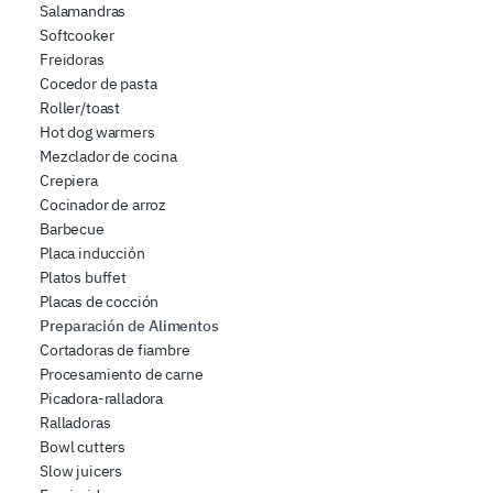
Salamandras
che hanno raccolto dal suo utilizzo dei loro servizi.
Softcooker
Freidoras
Cocedor de pasta
Roller/toast
Hot dog warmers
Mezclador de cocina
Crepiera
Cocinador de arroz
Barbecue
Placa inducción
Platos buffet
Placas de cocción
Preparación de Alimentos
Cortadoras de fiambre
Procesamiento de carne
Picadora-ralladora
Ralladoras
Bowl cutters
Slow juicers