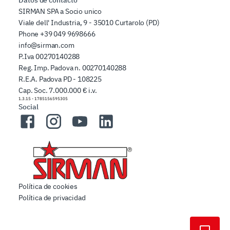
Datos de contacto
SIRMAN SPA a Socio unico
Viale dell' Industria, 9 - 35010 Curtarolo (PD)
Phone
+39 049 9698666
info@sirman.com
P.Iva 00270140288
Reg. Imp. Padova n. 00270140288
R.E.A. Padova PD - 108225
Cap. Soc. 7.000.000 € i.v.
1.3.15
-
1785156595305
Social
Facebook
Instagram
YouTube
LinkedIn
Política de cookies
Política de privacidad