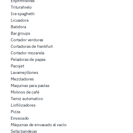
Exprimidoras
Triturahielo
Ice spaghetti
Licuadora
Batidora
Bar groups
Cortador verduras
Cortadoras de frankfurt
Cortador mozarela
Peladoras de papas
Pacojet
Lavamejillones
Mezcladores
Maquinas para pastas
Molinos de café
Tamiz automatico
Liofilizadores
Pizza
Envasado
Máquinas de envasado al vacío
Sella bandejas