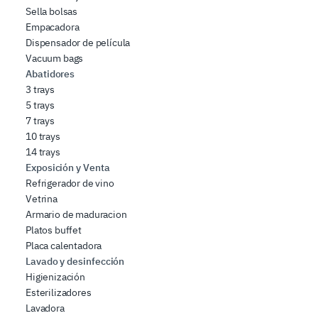
Sella bolsas
Empacadora
Dispensador de película
Vacuum bags
Abatidores
3 trays
5 trays
7 trays
10 trays
14 trays
Exposición y Venta
Refrigerador de vino
Vetrina
Armario de maduracion
Platos buffet
Placa calentadora
Lavado y desinfección
Higienización
Esterilizadores
Lavadora