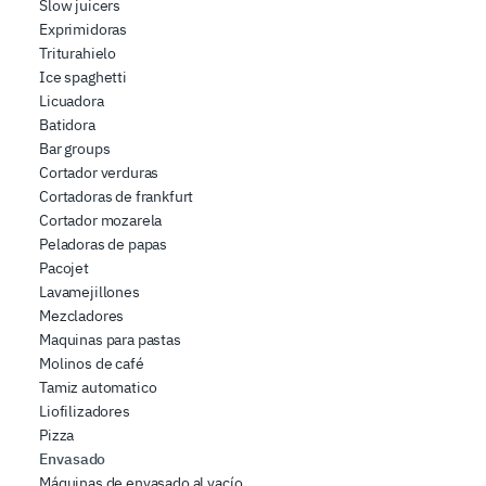
Slow juicers
Exprimidoras
Triturahielo
Ice spaghetti
Licuadora
Batidora
Bar groups
Cortador verduras
Cortadoras de frankfurt
Cortador mozarela
Peladoras de papas
Pacojet
Lavamejillones
Mezcladores
Maquinas para pastas
Molinos de café
Tamiz automatico
Liofilizadores
Pizza
Envasado
Máquinas de envasado al vacío