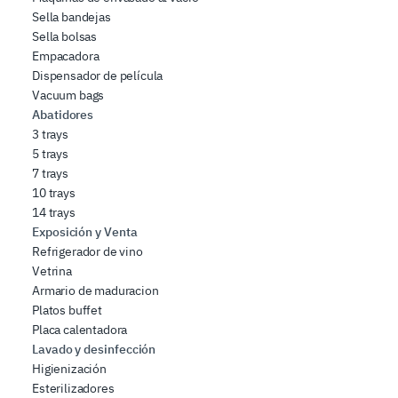
Sella bandejas
Sella bolsas
Empacadora
Dispensador de película
Vacuum bags
Abatidores
3 trays
5 trays
7 trays
10 trays
14 trays
Exposición y Venta
Refrigerador de vino
Vetrina
Armario de maduracion
Platos buffet
Placa calentadora
Lavado y desinfección
Higienización
Esterilizadores