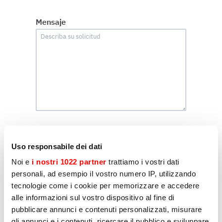
Mensaje
Perfilando
Uso responsabile dei dati
Declaro que consiento el tratamiento de mis
datos personales por parte de Sirman para el
Noi e
i nostri 1022 partner
trattiamo i vostri dati
envío de comunicaciones con fines de
personali, ad esempio il vostro numero IP, utilizzando
marketing, tal y como se indica en el apartado
D) y E) de la Política de Privacidad
tecnologie come i cookie per memorizzare e accedere
alle informazioni sul vostro dispositivo al fine di
Sì
pubblicare annunci e contenuti personalizzati, misurare
gli annunci e i contenuti, ricercare il pubblico e sviluppare