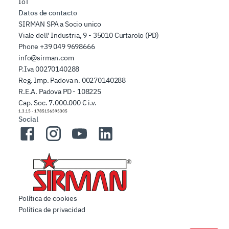
IoT
Datos de contacto
SIRMAN SPA a Socio unico
Viale dell' Industria, 9 - 35010 Curtarolo (PD)
Phone
+39 049 9698666
info@sirman.com
P.Iva 00270140288
Reg. Imp. Padova n. 00270140288
R.E.A. Padova PD - 108225
Cap. Soc. 7.000.000 € i.v.
1.3.15
-
1785156595305
Social
Facebook
Instagram
YouTube
LinkedIn
Política de cookies
Política de privacidad