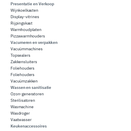
Presentatie en Verkoop
Wijnkoelkasten
Display-vitrines
Rijpingskast
Warmhoudplaten
Pizzawarmhouders
Vacumeren en verpakken
Vacuümmachines
Topsealers
Zakkensluiters
Foliehouders
Foliehouders
Vacuümzakken
Wassen en sanitisatie
Ozon-generatoren
Sterilisatoren
Wasmachine
Wasdroger
Vaatwasser
Keukenaccessoires