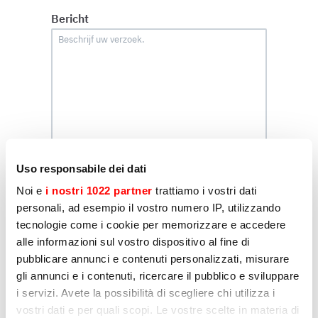
Bericht
Uso responsabile dei dati
Profilering
Noi e
i nostri 1022 partner
trattiamo i vostri dati
Ik geef hierbij toestemming voor de verwerking
personali, ad esempio il vostro numero IP, utilizzando
van mijn persoonlijke gegevens door Sirman
tecnologie come i cookie per memorizzare e accedere
met als doel het verzenden van communicatie
voor marketingdoeleinden, zoals aangegeven
alle informazioni sul vostro dispositivo al fine di
in subsectie D) en E) van het Privacybeleid.
pubblicare annunci e contenuti personalizzati, misurare
Ja
gli annunci e i contenuti, ricercare il pubblico e sviluppare
i servizi. Avete la possibilità di scegliere chi utilizza i
Nee
vostri dati e per quali scopi. Le vostre scelte in materia di