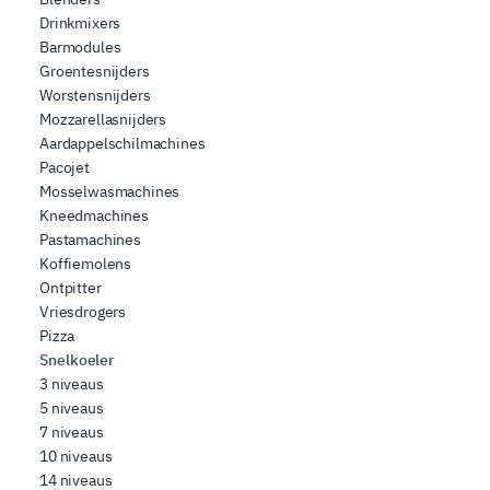
Drinkmixers
Barmodules
Groentesnijders
Worstensnijders
Mozzarellasnijders
Aardappelschilmachines
Pacojet
Mosselwasmachines
Kneedmachines
Pastamachines
Koffiemolens
Ontpitter
Vriesdrogers
Pizza
Snelkoeler
3 niveaus
5 niveaus
7 niveaus
10 niveaus
14 niveaus