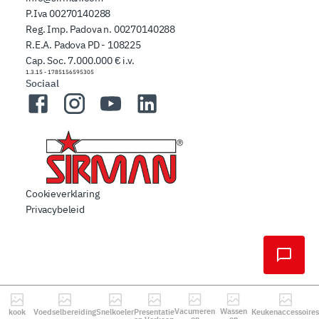
P.Iva 00270140288
Reg. Imp. Padova n. 00270140288
R.E.A. Padova PD - 108225
Cap. Soc. 7.000.000 € i.v.
1.3.15
-
1785156595305
Sociaal
Facebook
Instagram
YouTube
LinkedIn
Cookieverklaring
Privacybeleid
Vacumeren
Wassen
kook
Voedselbereiding
Snelkoeler
Presentatie
Keukenaccessoires