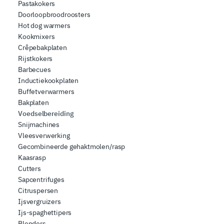
Pastakokers
Doorloopbroodroosters
Hot dog warmers
Kookmixers
Crêpebakplaten
Rijstkokers
Barbecues
Inductiekookplaten
Buffetverwarmers
Bakplaten
Voedselbereiding
Snijmachines
Vleesverwerking
Gecombineerde gehaktmolen/rasp
Kaasrasp
Cutters
Sapcentrifuges
Citruspersen
Ijsvergruizers
Ijs-spaghettipers
Blenders