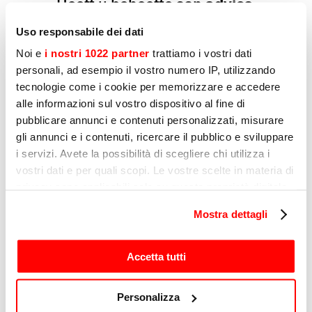
Heeft u behoefte aan
advies
,
een
offerte op maat
of wilt u
meer
informatie over een
Uso responsabile dei dati
product
? Schrijf ons en we
Noi e
i nostri 1022 partner
trattiamo i vostri dati
nemen zo snel mogelijk
personali, ad esempio il vostro numero IP, utilizzando
contact met u op!
tecnologie come i cookie per memorizzare e accedere
alle informazioni sul vostro dispositivo al fine di
pubblicare annunci e contenuti personalizzati, misurare
Bedrijf
gli annunci e i contenuti, ricercare il pubblico e sviluppare
i servizi. Avete la possibilità di scegliere chi utilizza i
vostri dati e per quali scopi. Le vostre scelte in materia di
privacy sono applicabili solo su questa proprietà digitale
Activiteit
in cui avete effettuato le vostre scelte. È possibile
Mostra dettagli
modificare o revocare il proprio consenso in qualsiasi
momento dalla Dichiarazione sui cookie o facendo clic
Voornaam
sull'icona di attivazione della privacy.
Accetta tutti
Con il tuo consenso, vorremmo anche:
Personalizza
Achternaam
raccogliere informazioni sulla tua posizione