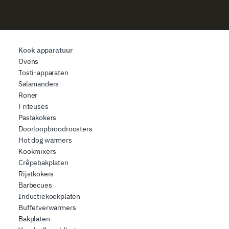
Kook apparatuur
Ovens
Tosti-apparaten
Salamanders
Roner
Friteuses
Pastakokers
Doorloopbroodroosters
Hot dog warmers
Kookmixers
Crêpebakplaten
Rijstkokers
Barbecues
Inductiekookplaten
Buffetverwarmers
Bakplaten