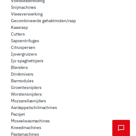
Voedselbereiding
Snijmachines
Vleesverwerking
Gecombineerde gehaktmolen/rasp
Kaasrasp
Cutters
Sapcentrifuges
Citruspersen
Ijsvergruizers
Ijs-spaghettipers
Blenders
Drinkmixers
Barmodules
Groentesnijders
Worstensnijders
Mozzarellasnijders
Aardappelschilmachines
Pacojet
Mosselwasmachines
Kneedmachines
Pastamachines