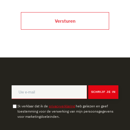
Versturen
SCHRIJF JE IN
Ik verklaar dat ik de
privacyverklaring
heb gelezen en geef
toestemming voor de verwerking van mijn persoonsgegevens
voor marketingdoeleinden.