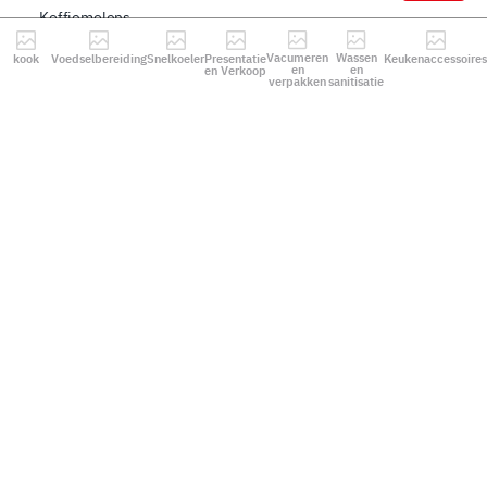
Koffiemolens
Ontpitter
Vacumeren
Wassen
kook
Voedselbereiding
Snelkoeler
Presentatie
Keukenaccessoires
Vriesdrogers
en
en
en Verkoop
verpakken
sanitisatie
Pizza
Snelkoeler
3 niveaus
5 niveaus
7 niveaus
10 niveaus
14 niveaus
Presentatie en Verkoop
Wijnkoelkasten
Display-vitrines
Rijpingskast
Warmhoudplaten
Pizzawarmhouders
Vacumeren en verpakken
Vacuümmachines
Topsealers
Zakkensluiters