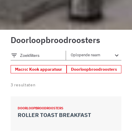
Doorloopbroodroosters
Zoekfilters
Macro: Kook apparatuur
Doorloopbroodroosters
3
resultaten
DOORLOOPBROODROOSTERS
ROLLER TOAST BREAKFAST