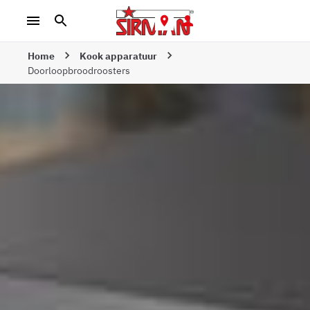
Home
Kook apparatuur
Doorloopbroodroosters