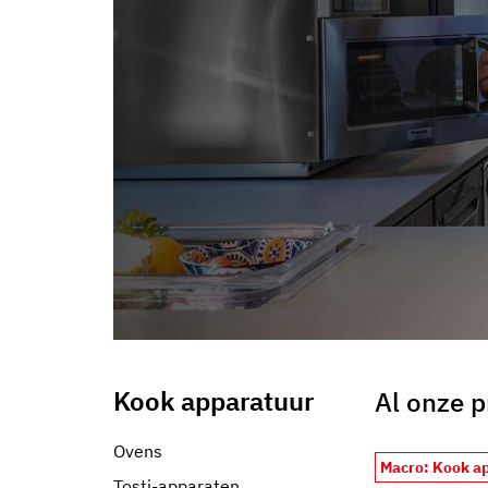
informazioni che ha fornito loro o che hanno raccolto dal s
Kook apparatuur
Al onze 
Ovens
Macro: Kook a
Tosti-apparaten