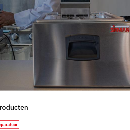
uo utilizzo dei loro servizi.
producten
pparatuur