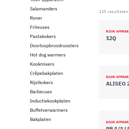
Salamanders
115
resultaten
Roner
Friteuses
KOOK APPARA
Pastakokers
12Q
Doorloopbroodroosters
Hot dog warmers
Kookmixers
Crêpebakplaten
KOOK APPARA
Rijstkokers
ALISEO 
Barbecues
Inductiekookplaten
Buffetverwarmers
Bakplaten
KOOK APPARA
PB 1/1 L