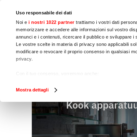
Bedrijf
Persruimte
Contact
IoT Home
Uso responsabile dei dati
Noi e
i nostri 1022 partner
trattiamo i vostri dati person
memorizzare e accedere alle informazioni sul vostro dispo
annunci e i contenuti, ricercare il pubblico e sviluppare i se
Le vostre scelte in materia di privacy sono applicabili sol
Kook 
Voedselbereiding
Sne
modificare o revocare il proprio consenso in qualsiasi mo
apparatuur
privacy.
Kook apparatuur
Home
Con il tuo consenso, vorremmo anche:
raccogliere informazioni sulla tua posizione geog
Identificare il tuo dispositivo, scansionandolo atti
Mostra dettagli
Approfondisci come vengono elaborati i tuoi dati personal
Kook apparatu
tuo consenso in qualsiasi momento dalla Dichiarazione s
Utilizziamo i cookie per garantire che l’utente possa usuf
funzionalità dei social media e per analizzare il nostro tra
sito con i nostri partner che si occupano di analisi dei da