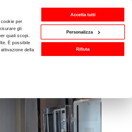
Accetta tutti
i cookie per
ten
nl-NL
isurare gli
Personalizza
per quali scopi.
lte. È possibile
Wassen en 
Keukenaccessoires
Rifiuta
attivazione della
sanitisatie
).
are o ritirare il
ci, per fornire
ilizza il nostro
n altre