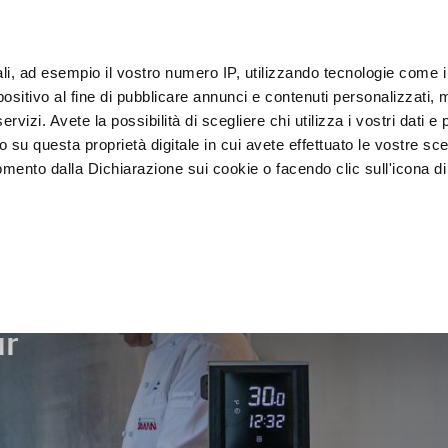
ali, ad esempio il vostro numero IP, utilizzando tecnologie come 
Klan
sitivo al fine di pubblicare annunci e contenuti personalizzati, m
rvizi. Avete la possibilità di scegliere chi utilizza i vostri dati e 
o su questa proprietà digitale in cui avete effettuato le vostre sce
Presentatie en 
Vacumeren en 
lkoeler
mento dalla Dichiarazione sui cookie o facendo clic sull'icona di 
Verkoop
verpakken
rafica, con un'approssimazione di qualche metro,
vamente alla ricerca di caratteristiche specifiche (impronte digitali
i e imposta le tue preferenze nella
sezione dettagli
. Puoi modific
ur
ui cookie.
ruire del servizio richiesto, per personalizzare contenuti ed annun
ffico. Condividiamo inoltre informazioni sul modo in cui l’utente ut
ti web, pubblicità e social media, i quali potrebbero combinarle co