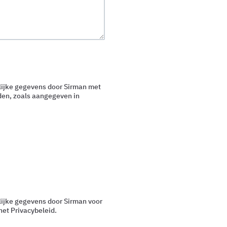
nlijke gegevens door Sirman met
den, zoals aangegeven in
lijke gegevens door Sirman voor
het Privacybeleid.