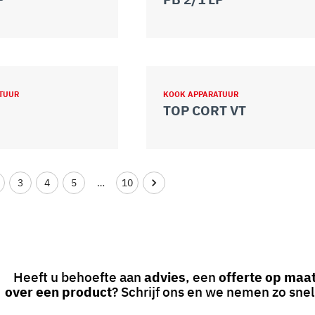
TUUR
KOOK APPARATUUR
TOP CORT VT
3
4
5
…
10
Heeft u behoefte aan
advies
, een
offerte op maa
over een product
? Schrijf ons en we nemen zo snel