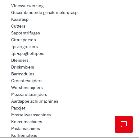
Vleesverwerking
Gecombineerde gehaktmolen/rasp
Kaasrasp
Cutters
Sapcentrifuges
Citruspersen
Ijsvergruizers
Ijs-spaghettipers
Blenders
Drinkmixers
Barmodules
Groentesnijders
Worstensnijders
Mozzarellasnijders
Aardappelschilmachines
Pacojet
Mosselwasmachines
Kneedmachines
Pastamachines
Koffiemolens