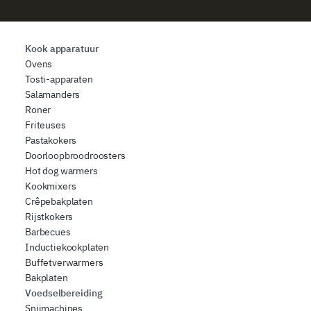
Kook apparatuur
Ovens
Tosti-apparaten
Salamanders
Roner
Friteuses
Pastakokers
Doorloopbroodroosters
Hot dog warmers
Kookmixers
Crêpebakplaten
Rijstkokers
Barbecues
Inductiekookplaten
Buffetverwarmers
Bakplaten
Voedselbereiding
Snijmachines