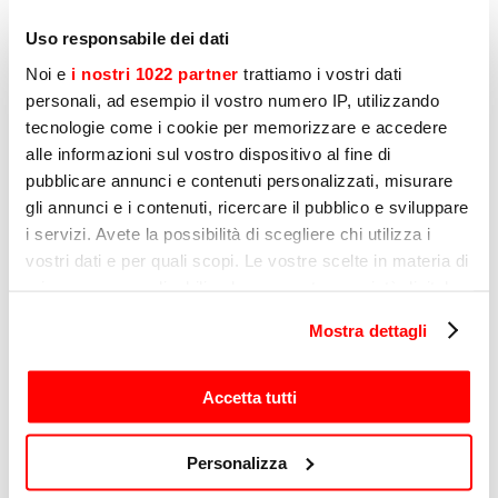
meer
informatie over een
Uso responsabile dei dati
product
? Schrijf ons en we
nemen zo snel mogelijk
Noi e
i nostri 1022 partner
trattiamo i vostri dati
contact met u op!
personali, ad esempio il vostro numero IP, utilizzando
tecnologie come i cookie per memorizzare e accedere
alle informazioni sul vostro dispositivo al fine di
pubblicare annunci e contenuti personalizzati, misurare
Bedrijf
gli annunci e i contenuti, ricercare il pubblico e sviluppare
i servizi. Avete la possibilità di scegliere chi utilizza i
vostri dati e per quali scopi. Le vostre scelte in materia di
Activiteit
privacy sono applicabili solo su questa proprietà digitale
in cui avete effettuato le vostre scelte. È possibile
Mostra dettagli
modificare o revocare il proprio consenso in qualsiasi
momento dalla Dichiarazione sui cookie o facendo clic
Voornaam
sull'icona di attivazione della privacy.
Accetta tutti
Con il tuo consenso, vorremmo anche:
Achternaam
Personalizza
raccogliere informazioni sulla tua posizione