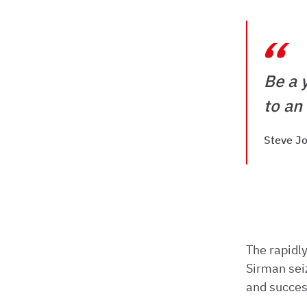
“
Be a 
to an
Steve J
The rapidl
Sirman seiz
and success