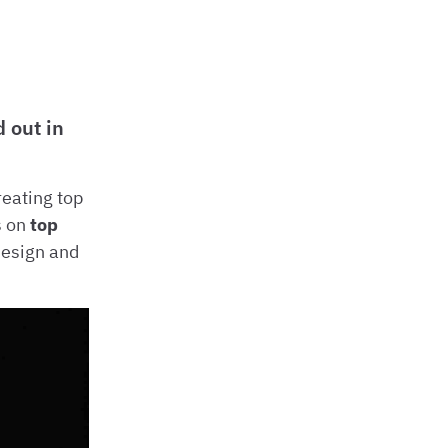
 out in
reating top
s on
top
 design and