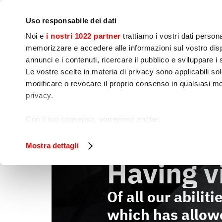
Bedrijf
Persruimte
Contact
IoT Home
Uso responsabile dei dati
Noi e
i nostri 1022 partner
trattiamo i vostri dati person
memorizzare e accedere alle informazioni sul vostro dispo
annunci e i contenuti, ricercare il pubblico e sviluppare i se
Le vostre scelte in materia di privacy sono applicabili sol
Kook 
Voedselbereiding
Sne
modificare o revocare il proprio consenso in qualsiasi mo
apparatuur
privacy.
Missie
Home
Con il tuo consenso, vorremmo anche:
raccogliere informazioni sulla tua posizione geog
Identificare il tuo dispositivo, scansionandolo atti
Mostra dettagli
Approfondisci come vengono elaborati i tuoi dati personal
Having v
tuo consenso in qualsiasi momento dalla Dichiarazione s
Of all our abiliti
Utilizziamo i cookie per garantire che l’utente possa usuf
funzionalità dei social media e per analizzare il nostro tra
which has allo
sito con i nostri partner che si occupano di analisi dei da