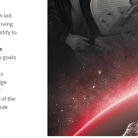
h led
riving
tify to
e
y goals
ss
dge
r
 of the
ide