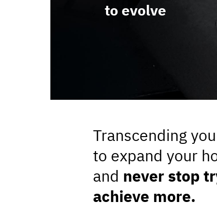
to evolve
informazioni che ha fornito loro o che hanno raccolto dal s
Transcending your
to expand your h
and
never stop tr
achieve more.