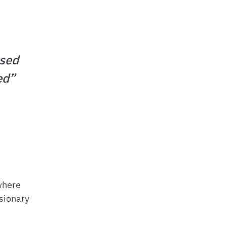
used
ed
”
 where
isionary