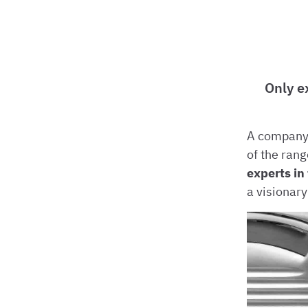
Only e
A company t
of the ran
experts in
a visionary