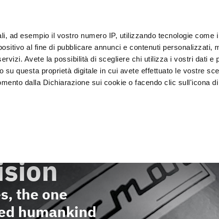
ali, ad esempio il vostro numero IP, utilizzando tecnologie come 
Klan
sitivo al fine di pubblicare annunci e contenuti personalizzati, m
rvizi. Avete la possibilità di scegliere chi utilizza i vostri dati e 
o su questa proprietà digitale in cui avete effettuato le vostre sce
Presentatie en 
Vacumeren en 
lkoeler
mento dalla Dichiarazione sui cookie o facendo clic sull'icona di 
Verkoop
verpakken
rafica, con un'approssimazione di qualche metro,
vamente alla ricerca di caratteristiche specifiche (impronte digitali
i e imposta le tue preferenze nella
sezione dettagli
. Puoi modific
ision
ui cookie.
es, the one
ruire del servizio richiesto, per personalizzare contenuti ed annun
ffico. Condividiamo inoltre informazioni sul modo in cui l’utente ut
wed humankind
ti web, pubblicità e social media, i quali potrebbero combinarle co