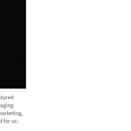
atured
naging
marketing,
 for us: