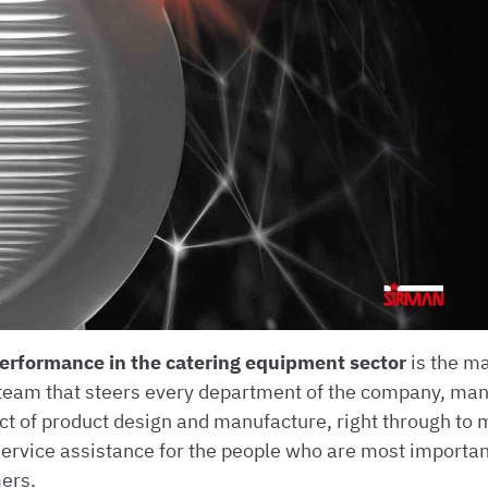
erformance in the catering equipment sector
is the m
a team that steers every department of the company, ma
ct of product design and manufacture, right through to 
service assistance for the people who are most important
ers.