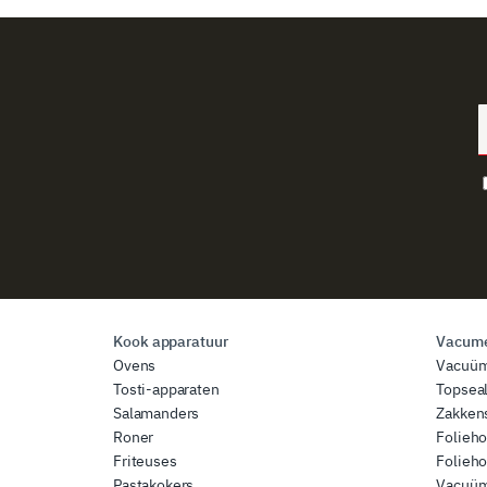
Kook apparatuur
Vacume
Ovens
Vacuü
Tosti-apparaten
Topsea
Salamanders
Zakkens
Roner
Folieh
Friteuses
Folieh
Pastakokers
Vacuüm