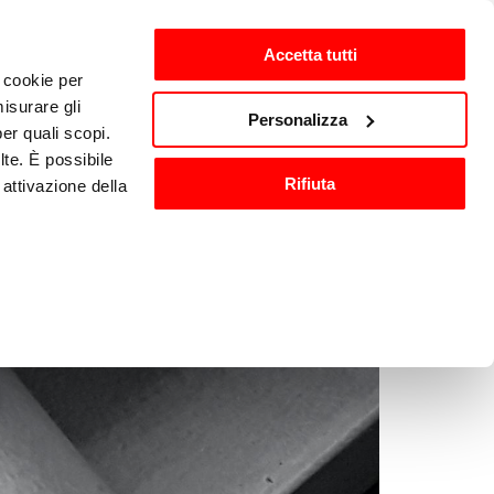
Accetta tutti
i cookie per
ten
nl-NL
isurare gli
Personalizza
per quali scopi.
lte. È possibile
Wassen en 
Keukenaccessoires
Rifiuta
attivazione della
sanitisatie
).
are o ritirare il
ci, per fornire
ilizza il nostro
n altre