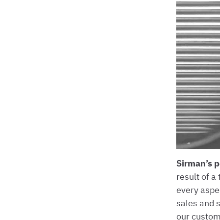
Sirman’s p
result of 
every aspe
sales and 
our custom