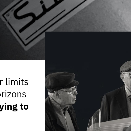
uo utilizzo dei loro servizi.
 limits
orizons
ying to