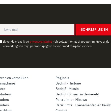
SCHRIJF JE IN
Ik verklaar dat ik de
privacyverklaring
heb gelezen en geef toestemming voor de
verwerking van mijn persoonsgegevens voor marketingdoeleinden.
ren en verpakken
Pagina's
mmachines
Bedrijf - Historie
lers
Bedrijf - Missie
luiters
Bedrijf - Sirman in de wereld
ouders
Persruimte - Nieuws
ouders
Persruimte - Evenementen en beur
zakken
Contact