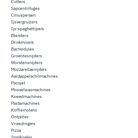
Cutters
combinarle con altre informazioni che ha fornito loro o
Sapcentrifuges
che hanno raccolto dal suo utilizzo dei loro servizi.
Citruspersen
Ijsvergruizers
Ijs-spaghettipers
Blenders
Drinkmixers
Barmodules
Groentesnijders
Worstensnijders
Mozzarellasnijders
Aardappelschilmachines
Pacojet
Mosselwasmachines
Kneedmachines
Pastamachines
Koffiemolens
Ontpitter
Vriesdrogers
Pizza
Snelkoeler