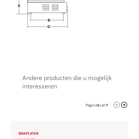
Andere producten die u mogelijk
interesseren
Pagina
1
van
7
BAKPLATEN
B