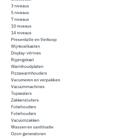
3 niveaus
5 niveaus
7 niveaus
10 niveaus
14 niveaus
Presentatie en Verkoop
Wijnkoelkasten
Display-vitrines
Rijpingskast
Warmhoudplaten
Pizzawarmhouders
Vacumeren en verpakken
Vacuümmachines
Topsealers
Zakkensluiters
Foliehouders
Foliehouders
Vacuümzakken
Wassen en sanitisatie
Ozon-generatoren