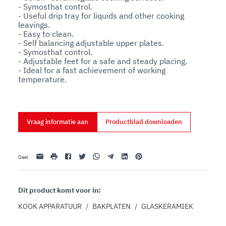
- Symosthat control.

- Useful drip tray for liquids and other cooking 
leavings.

- Easy to clean.

- Self balancing adjustable upper plates.

- Symosthat control.

- Adjustable feet for a safe and steady placing.

- Ideal for a fast achievement of working 
temperature.
Vraag informatie aan
Productblad downloaden
E-mail
afdrukken
Facebook
Twitter
Whatsapp
Telegram
Linkedin
Pinterest
Deel
:
Dit product komt voor in:
KOOK APPARATUUR
/
BAKPLATEN
/
GLASKERAMIEK