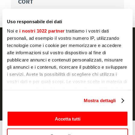
CORT
C
Uso responsabile dei dati
Noi e
i nostri 1022 partner
trattiamo i vostri dati
personali, ad esempio il vostro numero IP, utilizzando
tecnologie come i cookie per memorizzare e accedere
alle informazioni sul vostro dispositivo al fine di
pubblicare annunci e contenuti personalizzati, misurare
SCHRIJF JE IN
gli annunci e i contenuti, ricercare il pubblico e sviluppare
i servizi. Avete la possibilità di scegliere chi utilizza i
Ik verklaar dat ik de
privacyverklaring
heb gelezen en geef
vostri dati e per quali scopi. Le vostre scelte in materia di
toestemming voor de verwerking van mijn persoonsgegevens
privacy sono applicabili solo su questa proprietà digitale
voor marketingdoeleinden.
in cui avete effettuato le vostre scelte. È possibile
Mostra dettagli
modificare o revocare il proprio consenso in qualsiasi
momento dalla Dichiarazione sui cookie o facendo clic
sull'icona di attivazione della privacy.
Accetta tutti
Con il tuo consenso, vorremmo anche:
Kook apparatuur