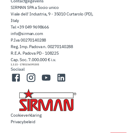
Contactgegevens
SIRMAN SPA a Socio unico
Viale dell' Industria, 9 - 35010 Curtarolo (PD),
Italy
Tel
+39 049 9698666
info@sirman.com
P.Iva 00270140288
Reg. Imp. Padova n. 00270140288
R.E.A. Padova PD - 108225
Cap. Soc. 7.000.000 € i.v.
1.3.15
-
1785156595305
Sociaal
Facebook
Instagram
YouTube
LinkedIn
Cookieverklaring
Privacybeleid