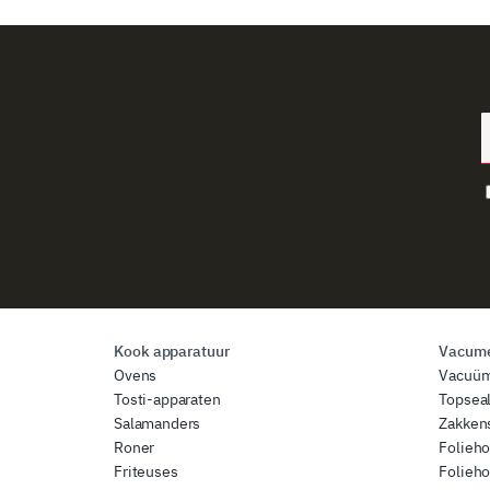
Kook apparatuur
Vacume
Ovens
Vacuü
Tosti-apparaten
Topsea
Salamanders
Zakkens
Roner
Folieh
Friteuses
Folieh