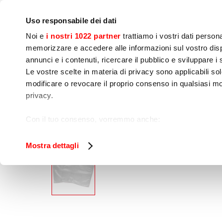
Bedrijf
Persruimte
Contact
IoT Home
Uso responsabile dei dati
Noi e
i nostri 1022 partner
trattiamo i vostri dati person
memorizzare e accedere alle informazioni sul vostro dispo
annunci e i contenuti, ricercare il pubblico e sviluppare i se
Le vostre scelte in materia di privacy sono applicabili sol
Kook 
Voedselbereiding
Sne
modificare o revocare il proprio consenso in qualsiasi mo
apparatuur
privacy.
Home
Vacumeren en verpakken
Vacuümza
Con il tuo consenso, vorremmo anche:
raccogliere informazioni sulla tua posizione geog
Identificare il tuo dispositivo, scansionandolo atti
Mostra dettagli
Approfondisci come vengono elaborati i tuoi dati personal
tuo consenso in qualsiasi momento dalla Dichiarazione s
Utilizziamo i cookie per garantire che l’utente possa usuf
funzionalità dei social media e per analizzare il nostro tra
sito con i nostri partner che si occupano di analisi dei da