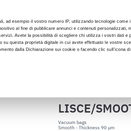
ali, ad esempio il vostro numero IP, utilizzando tecnologie come 
Klan
sitivo al fine di pubblicare annunci e contenuti personalizzati, m
rvizi. Avete la possibilità di scegliere chi utilizza i vostri dati e 
o su questa proprietà digitale in cui avete effettuato le vostre sce
Presentatie en 
Vacumeren en 
lkoeler
mento dalla Dichiarazione sui cookie o facendo clic sull'icona di 
Verkoop
verpakken
LISCE/SMOOTH 90 MY
kken
rafica, con un'approssimazione di qualche metro,
vamente alla ricerca di caratteristiche specifiche (impronte digitali
Terug naar de catalogus
i e imposta le tue preferenze nella
sezione dettagli
. Puoi modific
ui cookie.
LISCE/SMOO
ruire del servizio richiesto, per personalizzare contenuti ed annun
ffico. Condividiamo inoltre informazioni sul modo in cui l’utente ut
Vacuum bags

Smooth - Thickness 90 μm

ti web, pubblicità e social media, i quali potrebbero combinarle co