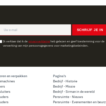
SCHRIJF JE IN
Ik verklaar dat ik de
privacyverklaring
heb gelezen en geef toestemming voor de
verwerking van mijn persoonsgegevens voor marketingdoeleinden.
ren en verpakken
Pagina's
mmachines
Bedrijf - Historie
lers
Bedrijf - Missie
luiters
Bedrijf - Sirman in de wereld
ouders
Persruimte - Nieuws
ouders
Persruimte - Evenementen en beur