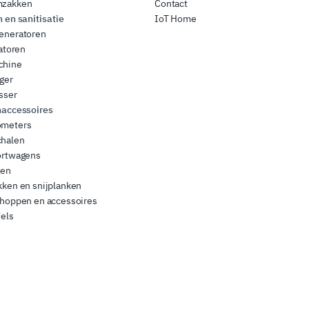
zakken
Contact
en sanitisatie
IoT Home
eneratoren
satoren
chine
ger
sser
accessoires
meters
halen
ortwagens
gen
ken en snijplanken
choppen en accessoires
els