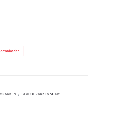
d downloaden
erest
ÜMZAKKEN
/
GLADDE ZAKKEN 90 MY