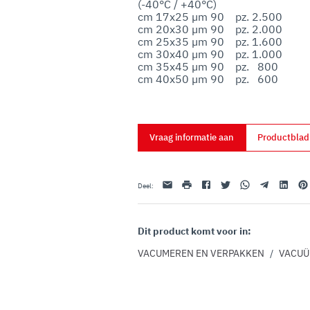
(-40°C / +40°C)

uo utilizzo dei loro servizi.
cm 17x25 µm 90    pz. 2.500

cm 20x30 µm 90    pz. 2.000

cm 25x35 µm 90    pz. 1.600

cm 30x40 µm 90    pz. 1.000

cm 35x45 µm 90    pz.   800

Vraag informatie aan
Productbla
E-mail
afdrukken
Facebook
Twitter
Whatsapp
Telegram
Linkedin
Pint
Deel
:
Dit product komt voor in:
VACUMEREN EN VERPAKKEN
/
VACU