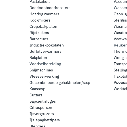
Pastakokers
Vacuüm
Doorloopbroodroosters
Wassen 
Hot dog warmers
Ozon-g
Kookmixers
Sterili
Crêpebakplaten
Wasma
Rijstkokers
Wasdro
Barbecues
Vaatwa
Inductiekookplaten
Keuken
Buffetverwarmers
Thermo
Bakplaten
Weegsc
Voedselbereiding
Transp
Snijmachines
Stellin
Vleesverwerking
Hakblok
Gecombineerde gehaktmolen/rasp
Pizzas
Kaasrasp
Werktaf
Cutters
Sapcentrifuges
Citruspersen
Ijsvergruizers
Ijs-spaghettipers
Blenders