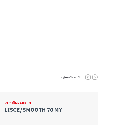
Pagina
1
van
1
VACUÜMZAKKEN
LISCE/SMOOTH 70 MY