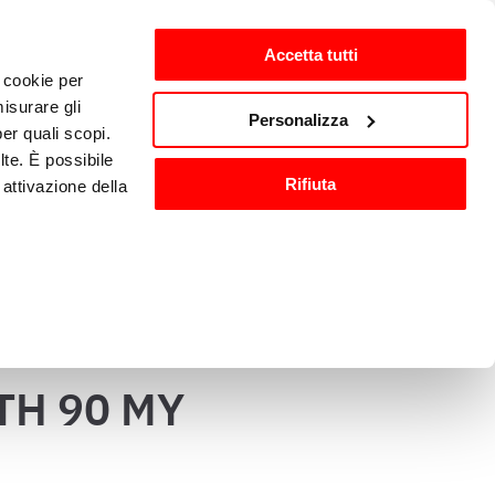
Accetta tutti
i cookie per
ten
nl-NL
isurare gli
Personalizza
per quali scopi.
lte. È possibile
Wassen en 
Keukenaccessoires
Rifiuta
attivazione della
sanitisatie
).
are o ritirare il
TH 90 MY
ci, per fornire
ilizza il nostro
n altre