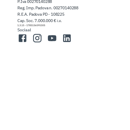
P.Iva 00270140288
Reg. Imp. Padova n. 00270140288
R.E.A. Padova PD - 108225
Cap. Soc. 7.000.000 € i.v.
1.3.15
-
1785156595305
Sociaal
Facebook
Instagram
YouTube
LinkedIn