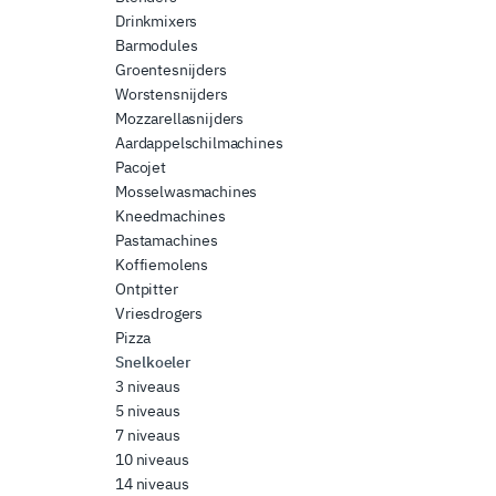
Drinkmixers
Barmodules
Groentesnijders
Worstensnijders
Mozzarellasnijders
Aardappelschilmachines
Pacojet
Mosselwasmachines
Kneedmachines
Pastamachines
Koffiemolens
Ontpitter
Vriesdrogers
Pizza
Snelkoeler
3 niveaus
5 niveaus
7 niveaus
10 niveaus
14 niveaus