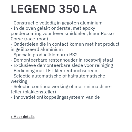
LEGEND 350 LA
- Constructie volledig in gegoten aluminium

- In de oven gelakt onderstel met epoxy 
poedercoating voor levensmiddelen, kleur Rosso 
Corse (race-rood)

- Onderdelen die in contact komen met het product 
in geëloxeerd aluminium

- Speciale productklemarm BS2

- Demonteerbare restenhouder in roestvrij staal

- Exclusieve demonteerbare slede voor reiniging

- Bediening met TFT-kleurentouchscreen

- Selectie automatische of halfautomatische 
werking

- Selectie continue werking of met snijmachine-
teller (plakkensteller)

- Innovatief ontkoppelingssysteem van de 
mechanische transmissie in halfautomatische 
modus

- Automatische opening en sluiting van de 
+
Meer details
dikteplaat (snijgeleider)

- Halfautomatisch: elektromotor voor het mes en 
handmatige vliegwielbeweging van de slede, voor 