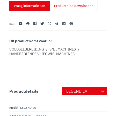
een traditionele snede maar met minimale 
Vraag informatie aan
Productblad downloaden
inspanning voor de operator

E-mail
afdrukken
Facebook
Twitter
Whatsapp
Telegram
Linkedin
Pinterest
Deel
:
Dit product komt voor in:
VOEDSELBEREIDING
/
SNIJMACHINES
/
HANDBEDIENDE VLIEGWIELMACHINES
Productdetails
Model:
LEGEND LA
ø blade:
mm 350 - inch 14