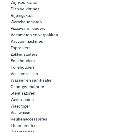
Wijnkoelkasten
Display-vitrines
Rijpingskast
Warmhoudplaten
Pizzawarmhouders
Vacumeren en verpakken
Vacuümmachines
Topsealers
Zakkensluiters
Foliehouders
Foliehouders
Vacuümzakken
Wassen en sanitisatie
Ozon-generatoren
Sterilisatoren
Wasmachine
Wasdroger
Vaatwasser
Keukenaccessoires
Thermometers