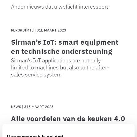
Ander nieuws dat u wellicht interesseert
PERSRUIMTE
|
31E MAART 2023
Sirman’s IoT: smart equipment
en technische ondersteuning
Sirman's IoT applications are not only
limited to machines but also to the after-
sales service system
NEWS
|
31E MAART 2023
Alle voordelen van de keuken 4.0
Maintenance, recipe sharing, fault reporting
and consumption monitoring.
Uso responsabile dei dati