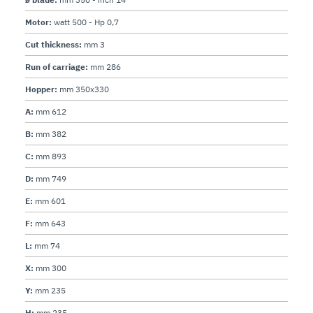
Motor:
watt 500 - Hp 0,7
Cut thickness:
mm 3
Run of carriage:
mm 286
Hopper:
mm 350x330
A:
mm 612
B:
mm 382
C:
mm 893
D:
mm 749
E:
mm 601
F:
mm 643
L:
mm 74
X:
mm 300
Y:
mm 235
H:
mm 235