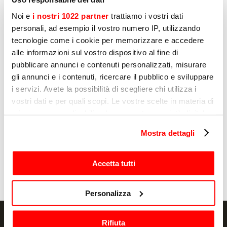
Noi e
i nostri 1022 partner
trattiamo i vostri dati
personali, ad esempio il vostro numero IP, utilizzando
tecnologie come i cookie per memorizzare e accedere
Andere producten die u mogelijk
alle informazioni sul vostro dispositivo al fine di
pubblicare annunci e contenuti personalizzati, misurare
interesseren
gli annunci e i contenuti, ricercare il pubblico e sviluppare
i servizi. Avete la possibilità di scegliere chi utilizza i
Pagina
1
van
8
vostri dati e per quali scopi. Le vostre scelte in materia di
privacy sono applicabili solo su questa proprietà digitale
in cui avete effettuato le vostre scelte. È possibile
Mostra dettagli
modificare o revocare il proprio consenso in qualsiasi
SNIJMACHINES
S
momento dalla Dichiarazione sui cookie o facendo clic
ALICE 250
A
sull'icona di attivazione della privacy.
Accetta tutti
Con il tuo consenso, vorremmo anche:
Personalizza
raccogliere informazioni sulla tua posizione
geografica, con un'approssimazione di qualche
Rifiuta
metro,