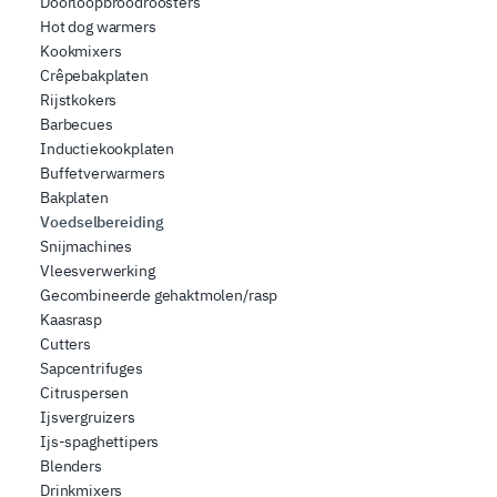
Doorloopbroodroosters
Hot dog warmers
Kookmixers
Crêpebakplaten
Rijstkokers
Barbecues
Inductiekookplaten
Buffetverwarmers
Bakplaten
Voedselbereiding
Snijmachines
Vleesverwerking
Gecombineerde gehaktmolen/rasp
Kaasrasp
Cutters
Sapcentrifuges
Citruspersen
Ijsvergruizers
Ijs-spaghettipers
Blenders
Drinkmixers