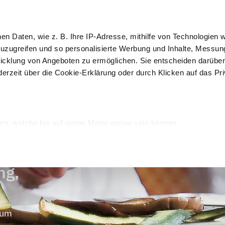
 Kurse
IoT
hen Daten, wie z. B. Ihre IP-Adresse, mithilfe von Technologien
Kun
zuzugreifen und so personalisierte Werbung und Inhalte, Messu
icklung von Angeboten zu ermöglichen. Sie entscheiden darüber
derzeit über die Cookie-Erklärung oder durch Klicken auf das Pr
Auslage und 
Rein
erpackung
Schockfroster
Verkauf
Desi
en, welche bis auf einige Meter genau sein können
Merkmalen (Fingerprinting) identifizieren
verarbeitet werden, und legen Sie Ihre Präferenzen im
Abschnitt
ng,
onalisieren, Funktionen für soziale Medien anbieten zu können u
Informationen zu Ihrer Verwendung unserer Website an unsere P
rtner führen diese Informationen möglicherweise mit weiteren 
rum
sie im Rahmen Ihrer Nutzung der Dienste gesammelt haben.