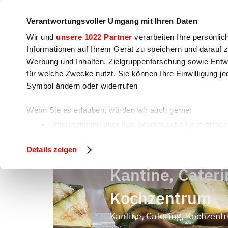
Unternehmen
Pressebereich
Kontakt
Workshops &
Verantwortungsvoller Umgang mit Ihren Daten
Wir und
unsere 1022 Partner
verarbeiten Ihre persönlic
Informationen auf Ihrem Gerät zu speichern und darauf 
Werbung und Inhalten, Zielgruppenforschung sowie Entw
für welche Zwecke nutzt. Sie können Ihre Einwilligung je
Kochen
Lebensmittelzubereitung
V
Symbol ändern oder widerrufen
Wenn Sie es erlauben, würden wir auch gerne:
Kantine, Catering, Kochzentrum
Home
Informationen über Ihre geografische Lage erfass
Ihr Gerät durch aktives Scannen nach bestimmten 
Details zeigen
Erfahren Sie mehr darüber, wie Ihre persönlichen Daten 
fest.
Kantine, Cateri
Wir verwenden Cookies, um Inhalte und Anzeigen zu pers
Kochzentrum
auf unsere Website zu analysieren. Außerdem geben wir 
soziale Medien, Werbung und Analysen weiter. Unsere Pa
Kantine, Catering, Kochzent
zusammen, die Sie ihnen bereitgestellt haben oder die 