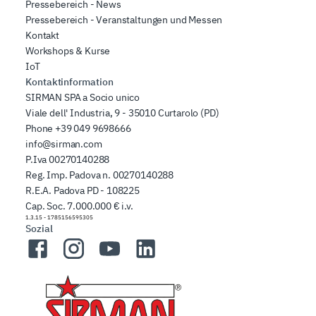
Pressebereich - News
Pressebereich - Veranstaltungen und Messen
Kontakt
Workshops & Kurse
IoT
Kontaktinformation
SIRMAN SPA a Socio unico
Viale dell' Industria, 9 - 35010 Curtarolo (PD)
Phone
+39 049 9698666
info@sirman.com
P.Iva 00270140288
Reg. Imp. Padova n. 00270140288
R.E.A. Padova PD - 108225
Cap. Soc. 7.000.000 € i.v.
1.3.15
-
1785156595305
Sozial
Facebook
Instagram
YouTube
LinkedIn