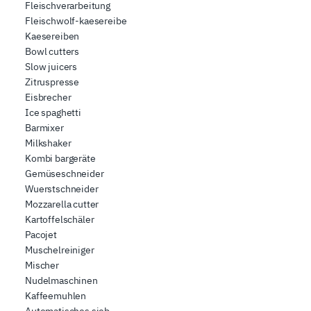
Fleischverarbeitung
Fleischwolf-kaesereibe
Kaesereiben
Bowl cutters
Slow juicers
Zitruspresse
Eisbrecher
Ice spaghetti
Barmixer
Milkshaker
Kombi bargeräte
Gemüseschneider
Wuerstschneider
Mozzarella cutter
Kartoffelschäler
Pacojet
Muschelreiniger
Mischer
Nudelmaschinen
Kaffeemuhlen
Automatisches sieb