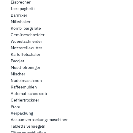
Eisbrecher
Ice spaghetti
Barmixer
Milkshaker
Kombi bargeräte
Gemüseschneider
Wuerstschneider
Mozzarella cutter
Kartoffelschäler
Pacojet
Muschelreiniger
Mischer
Nudelmaschinen
Kaffeemuhlen
Automatisches sieb
Gefriertrockner
Pizza
Verpackung
Vakuumverpackungsmaschinen
Tabletts versiegeln
Tüten verschließen