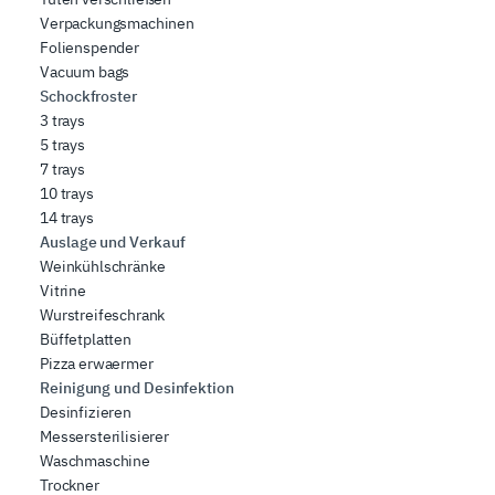
Verpackungsmachinen
Folienspender
Vacuum bags
Schockfroster
3 trays
5 trays
7 trays
10 trays
14 trays
Auslage und Verkauf
Weinkühlschränke
Vitrine
Wurstreifeschrank
Büffetplatten
Pizza erwaermer
Reinigung und Desinfektion
Desinfizieren
Messersterilisierer
Waschmaschine
Trockner