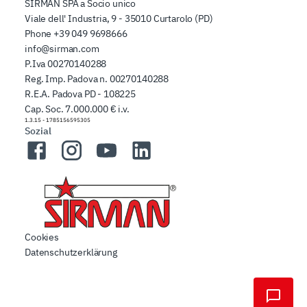
SIRMAN SPA a Socio unico
Viale dell' Industria, 9 - 35010 Curtarolo (PD)
Phone
+39 049 9698666
info@sirman.com
P.Iva 00270140288
Reg. Imp. Padova n. 00270140288
R.E.A. Padova PD - 108225
Cap. Soc. 7.000.000 € i.v.
1.3.15
-
1785156595305
Sozial
Facebook
Instagram
YouTube
LinkedIn
Cookies
Datenschutzerklärung