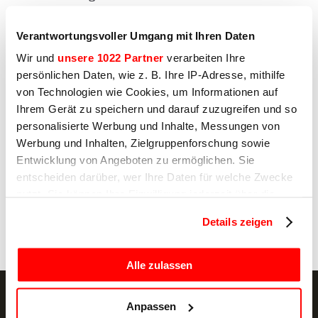
Ich erkläre mich mit der Verarbeitung meiner
personenbezogenen Daten durch Sirman zum
Verantwortungsvoller Umgang mit Ihren Daten
Zweck des Profilings einverstanden, wie unter
E) und F) der Datenschutzerklärung
Wir und
unsere 1022 Partner
verarbeiten Ihre
angegeben.
persönlichen Daten, wie z. B. Ihre IP-Adresse, mithilfe
Ja
von Technologien wie Cookies, um Informationen auf
Ihrem Gerät zu speichern und darauf zuzugreifen und so
Nein
personalisierte Werbung und Inhalte, Messungen von
Werbung und Inhalten, Zielgruppenforschung sowie
Entwicklung von Angeboten zu ermöglichen. Sie
entscheiden darüber, wer Ihre Daten für welche Zwecke
Absenden
nutzt. Sie können Ihre Einwilligung jederzeit über die
Cookie-Erklärung oder durch Klicken auf das Privacy
Details zeigen
Trigger Symbol ändern oder widerrufen
Wenn Sie es erlauben, würden wir auch gerne:
Alle zulassen
Informationen über Ihre geografische Lage
erfassen, welche bis auf einige Meter genau sein
Anpassen
können