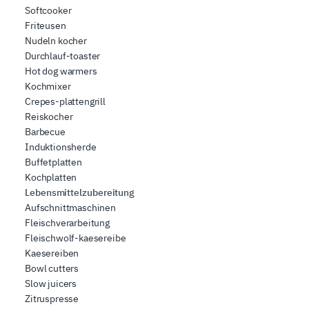
Softcooker
Friteusen
Nudeln kocher
Durchlauf-toaster
Hot dog warmers
Kochmixer
Crepes-plattengrill
Reiskocher
Barbecue
Induktionsherde
Buffetplatten
Kochplatten
Lebensmittelzubereitung
Aufschnittmaschinen
Fleischverarbeitung
Fleischwolf-kaesereibe
Kaesereiben
Bowl cutters
Slow juicers
Zitruspresse