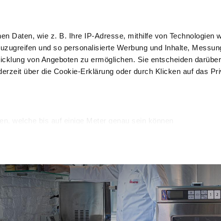
 Kurse
IoT
hen Daten, wie z. B. Ihre IP-Adresse, mithilfe von Technologien
Kun
zuzugreifen und so personalisierte Werbung und Inhalte, Messu
icklung von Angeboten zu ermöglichen. Sie entscheiden darüber
derzeit über die Cookie-Erklärung oder durch Klicken auf das Pr
Auslage und 
Rein
erpackung
Schockfroster
Verkauf
Desi
en, welche bis auf einige Meter genau sein können
Merkmalen (Fingerprinting) identifizieren
verarbeitet werden, und legen Sie Ihre Präferenzen im
Abschnitt
onalisieren, Funktionen für soziale Medien anbieten zu können u
Informationen zu Ihrer Verwendung unserer Website an unsere P
rtner führen diese Informationen möglicherweise mit weiteren 
sie im Rahmen Ihrer Nutzung der Dienste gesammelt haben.