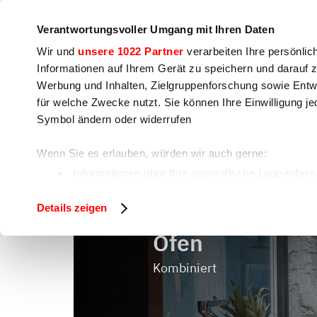
Unternehmen
Pressebereich
Kontakt
Workshops &
Verantwortungsvoller Umgang mit Ihren Daten
Wir und
unsere 1022 Partner
verarbeiten Ihre persönlic
Informationen auf Ihrem Gerät zu speichern und darauf 
Werbung und Inhalten, Zielgruppenforschung sowie Entw
für welche Zwecke nutzt. Sie können Ihre Einwilligung je
Kochen
Lebensmittelzubereitung
V
Symbol ändern oder widerrufen
Wenn Sie es erlauben, würden wir auch gerne:
Öfen
Home
Kochen
Informationen über Ihre geografische Lage erfass
Ihr Gerät durch aktives Scannen nach bestimmten 
Details zeigen
Erfahren Sie mehr darüber, wie Ihre persönlichen Daten 
fest.
Öfen
Wir verwenden Cookies, um Inhalte und Anzeigen zu pers
Kombiniert
auf unsere Website zu analysieren. Außerdem geben wir 
soziale Medien, Werbung und Analysen weiter. Unsere Pa
zusammen, die Sie ihnen bereitgestellt haben oder die 