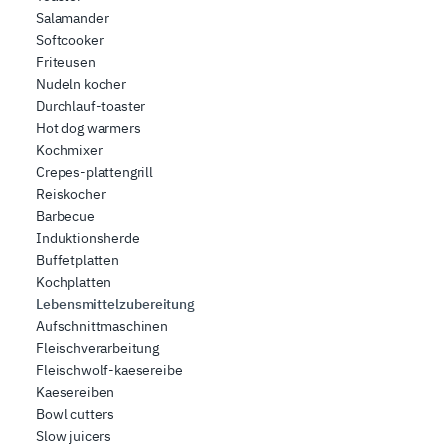
Salamander
Softcooker
Friteusen
Nudeln kocher
Durchlauf-toaster
Hot dog warmers
Kochmixer
Crepes-plattengrill
Reiskocher
Barbecue
Induktionsherde
Buffetplatten
Kochplatten
Lebensmittelzubereitung
Aufschnittmaschinen
Fleischverarbeitung
Fleischwolf-kaesereibe
Kaesereiben
Bowl cutters
Slow juicers