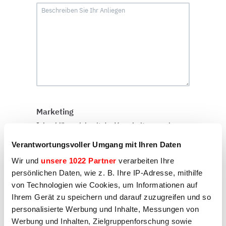
Marketing
Ich erkläre mich mit der Verarbeitung meiner
personenbezogenen Daten durch Sirman zum
Zweck der Zusendung von Mitteilungen zu
Verantwortungsvoller Umgang mit Ihren Daten
Marketingzwecken einverstanden, wie unter D)
Wir und
unsere 1022 Partner
verarbeiten Ihre
und E) der Datenschutzerklärung angegeben
persönlichen Daten, wie z. B. Ihre IP-Adresse, mithilfe
Ja
von Technologien wie Cookies, um Informationen auf
Ihrem Gerät zu speichern und darauf zuzugreifen und so
Nein
personalisierte Werbung und Inhalte, Messungen von
Werbung und Inhalten, Zielgruppenforschung sowie