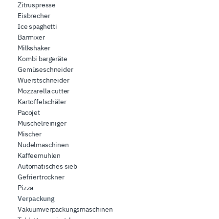
Zitruspresse
Eisbrecher
Ice spaghetti
Barmixer
Milkshaker
Kombi bargeräte
Gemüseschneider
Wuerstschneider
Mozzarella cutter
Kartoffelschäler
Pacojet
Muschelreiniger
Mischer
Nudelmaschinen
Kaffeemuhlen
Automatisches sieb
Gefriertrockner
Pizza
Verpackung
Vakuumverpackungsmaschinen