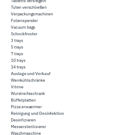
Tabletts versiegeln
Tüten verschließen
Verpackungsmachinen
Folienspender
Vacuum bags
Schockfroster
3 trays
5 trays
7 trays
10 trays
14 trays
Auslage und Verkauf
Weinkühlschränke
Vitrine
Wurstreifeschrank
Büffetplatten
Pizza erwaermer
Reinigung und Desinfektion
Desinfizieren
Messersterilisierer
Waschmaschine