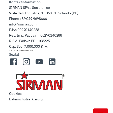
Kontaktinformation
SIRMAN SPA a Socio unico
Viale dell' Industria, 9 - 35010 Curtarolo (PD)
Phone
+39 049 9698666
info@sirman.com
P.Iva 00270140288
Reg. Imp. Padova n. 00270140288
R.E.A. Padova PD - 108225
Cap. Soc. 7.000.000 € i.v.
1.3.15
-
1785156595305
Sozial
Facebook
Instagram
YouTube
LinkedIn
Cookies
Datenschutzerklärung