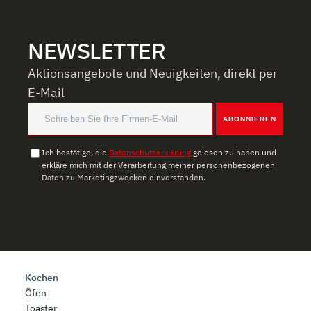
zu können und die Zugriffe auf unsere Website zu
analysieren. Außerdem geben wir Informationen zu Ihrer
Verwendung unserer Website an unsere Partner für
NEWSLETTER
soziale Medien, Werbung und Analysen weiter. Unsere
Partner führen diese Informationen möglicherweise mit
Aktionsangebote und Neuigkeiten, direkt per
weiteren Daten zusammen, die Sie ihnen bereitgestellt
E-Mail
haben oder die sie im Rahmen Ihrer Nutzung der Dienste
gesammelt haben.
ABONNIEREN
Ich bestätige, die
Datenschutzerklärung
gelesen zu haben und
erkläre mich mit der Verarbeitung meiner personenbezogenen
Daten zu Marketingzwecken einverstanden.
Kochen
Öfen
Toaster