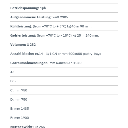
Betriebspannung:
1ph
Aufgenommene Leistung:
watt 2905
Kühlleistung:
(from +70°C to + 3°C) kg 40 in 90 min.
Gefrierleistung:
(from +70°C to - 18°C) kg 25 in 240 min.
Volumen:
lt 282
Anzahl bleche:
nr.14 - 1/1 GN or mm 400x600 pastry-trays
Garraumabmessungen:
mm 630x430 h.1040
A:
-
B:
-
C:
mm 750
D:
mm 750
E:
mm 1435
F:
mm 1900
Nettogewicht:
kg 265