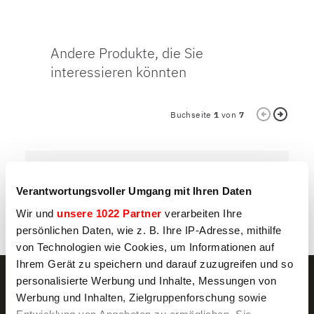
Andere Produkte, die Sie
interessieren könnten
Buchseite
1
von
7
10 TRAYS
3
Verantwortungsvoller Umgang mit Ihren Daten
DOLOMITI 10 GELATERIA
D
Wir und
unsere 1022 Partner
verarbeiten Ihre
persönlichen Daten, wie z. B. Ihre IP-Adresse, mithilfe
von Technologien wie Cookies, um Informationen auf
Ihrem Gerät zu speichern und darauf zuzugreifen und so
personalisierte Werbung und Inhalte, Messungen von
Werbung und Inhalten, Zielgruppenforschung sowie
Entwicklung von Angeboten zu ermöglichen. Sie