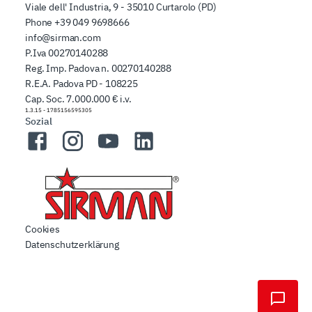
Viale dell' Industria, 9 - 35010 Curtarolo (PD)
Phone
+39 049 9698666
info@sirman.com
P.Iva 00270140288
Reg. Imp. Padova n. 00270140288
R.E.A. Padova PD - 108225
Cap. Soc. 7.000.000 € i.v.
1.3.15
-
1785156595305
Sozial
Facebook
Instagram
YouTube
LinkedIn
Cookies
Datenschutzerklärung