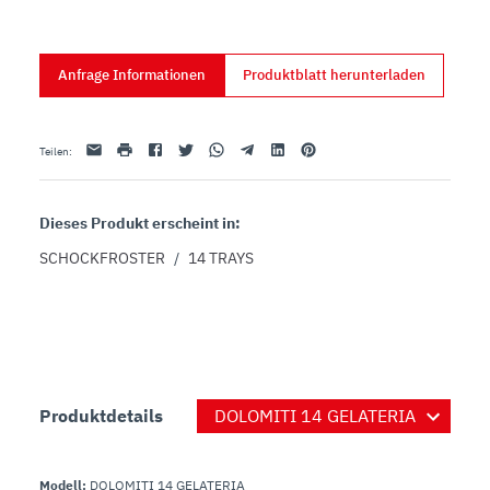
Fußbodenmodelle serienmäßig.

- Schockkühlen im negativen und positiven 
Temperaturbereich, Hard- und Hold-Funktion.

Anfrage Informationen
Produktblatt herunterladen
- Auftauprogramm.

- Mit Programmen.

- Vorrüstung für die beheizte Sonde (optional).
Email
drucken
Facebook
Twitter
Whatsapp
Telegram
Linkedin
Pinterest
Teilen
:
Dieses Produkt erscheint in:
SCHOCKFROSTER
/
14 TRAYS
Produktdetails
Modell:
DOLOMITI 14 GELATERIA