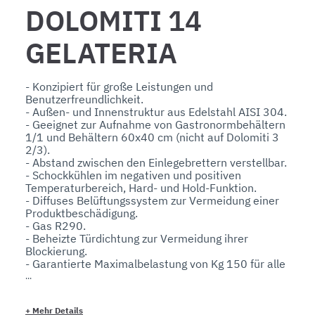
DOLOMITI 14
GELATERIA
- Konzipiert für große Leistungen und 
Benutzerfreundlichkeit.

- Außen- und Innenstruktur aus Edelstahl AISI 304.

- Geeignet zur Aufnahme von Gastronormbehältern 
1/1 und Behältern 60x40 cm (nicht auf Dolomiti 3 
2/3).

- Abstand zwischen den Einlegebrettern verstellbar.

- Schockkühlen im negativen und positiven 
Temperaturbereich, Hard- und Hold-Funktion.

- Diffuses Belüftungssystem zur Vermeidung einer 
Produktbeschädigung.

- Gas R290.

- Beheizte Türdichtung zur Vermeidung ihrer 
Blockierung.

- Garantierte Maximalbelastung von Kg 150 für alle 
Fußbodenversionen mit Top.

- Ohne Top erhältlich für die Platzierung unter 
Theken/Arbeitstischen.

+
Mehr Details
- Reversibel öffnende Türen für alle 