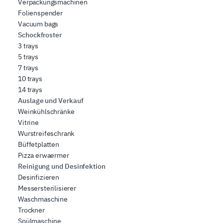
Verpackungsmachinen
Folienspender
Vacuum bags
Schockfroster
3 trays
5 trays
7 trays
10 trays
14 trays
Auslage und Verkauf
Weinkühlschränke
Vitrine
Wurstreifeschrank
Büffetplatten
Pizza erwaermer
Reinigung und Desinfektion
Desinfizieren
Messersterilisierer
Waschmaschine
Trockner
Spülmaschine