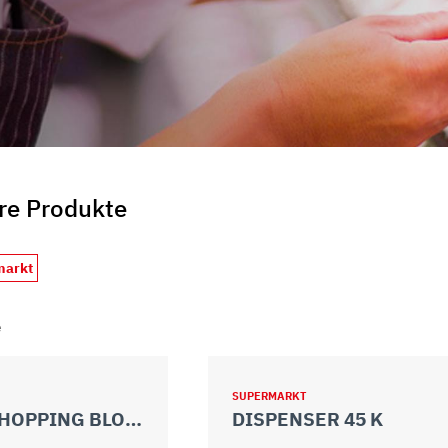
re Produkte
markt
e
SUPERMARKT
CEPPI/CHOPPING BLOCKS
DISPENSER 45 K