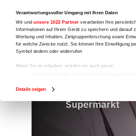
Unternehmen
Pressebereich
Kontakt
Workshops &
Verantwortungsvoller Umgang mit Ihren Daten
Wir und
unsere 1022 Partner
verarbeiten Ihre persönlic
Informationen auf Ihrem Gerät zu speichern und darauf 
Werbung und Inhalten, Zielgruppenforschung sowie Entw
für welche Zwecke nutzt. Sie können Ihre Einwilligung je
Kochen
Lebensmittelzubereitung
V
Symbol ändern oder widerrufen
Wenn Sie es erlauben, würden wir auch gerne:
Supermarkt
Home
Informationen über Ihre geografische Lage erfass
Ihr Gerät durch aktives Scannen nach bestimmten 
Details zeigen
Erfahren Sie mehr darüber, wie Ihre persönlichen Daten 
fest.
Supermarkt
Wir verwenden Cookies, um Inhalte und Anzeigen zu pers
auf unsere Website zu analysieren. Außerdem geben wir 
soziale Medien, Werbung und Analysen weiter. Unsere Pa
zusammen, die Sie ihnen bereitgestellt haben oder die 