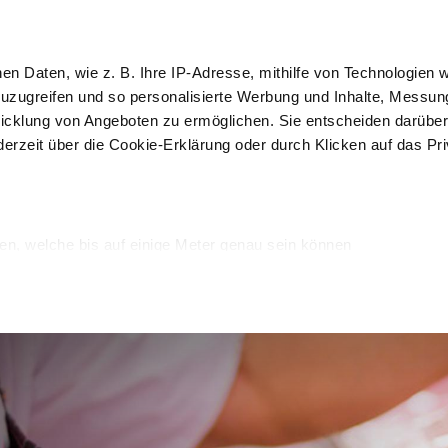
 Kurse
IoT
hen Daten, wie z. B. Ihre IP-Adresse, mithilfe von Technologien
Kun
zuzugreifen und so personalisierte Werbung und Inhalte, Messu
icklung von Angeboten zu ermöglichen. Sie entscheiden darüber
derzeit über die Cookie-Erklärung oder durch Klicken auf das Pr
Auslage und 
Rein
erpackung
Schockfroster
Verkauf
Desi
en, welche bis auf einige Meter genau sein können
Merkmalen (Fingerprinting) identifizieren
verarbeitet werden, und legen Sie Ihre Präferenzen im
Abschnitt
onalisieren, Funktionen für soziale Medien anbieten zu können u
Informationen zu Ihrer Verwendung unserer Website an unsere P
rtner führen diese Informationen möglicherweise mit weiteren 
sie im Rahmen Ihrer Nutzung der Dienste gesammelt haben.